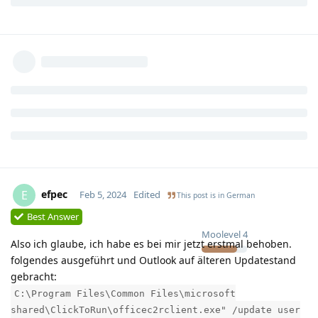
efpec
E
Feb 5, 2024
Edited
This post is in
German
Best Answer
Moolevel
4
Also ich glaube, ich habe es bei mir jetzt erstmal behoben.
folgendes ausgeführt und Outlook auf älteren Updatestand
gebracht:
C:\Program Files\Common Files\microsoft
shared\ClickToRun\officec2rclient.exe" /update user