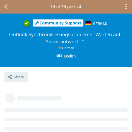
14
of
36
posts
Community Support
GERMAN
Outlook Synchronisierungsprobleme "Warten auf
Serverantwort..."
German
English
Share