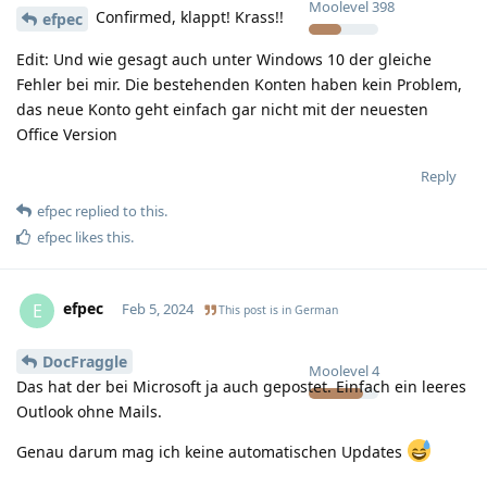
Moolevel
398
Confirmed, klappt! Krass!!
efpec
Edit: Und wie gesagt auch unter Windows 10 der gleiche
Fehler bei mir. Die bestehenden Konten haben kein Problem,
das neue Konto geht einfach gar nicht mit der neuesten
Office Version
Reply
efpec
replied to this.
efpec
likes this
.
efpec
E
Feb 5, 2024
This post is in
German
DocFraggle
Moolevel
4
Das hat der bei Microsoft ja auch gepostet. Einfach ein leeres
Outlook ohne Mails.
Genau darum mag ich keine automatischen Updates