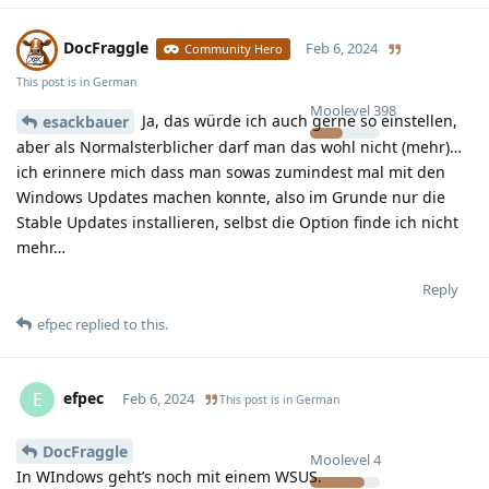
DocFraggle
Feb 6, 2024
Community Hero
This post is in
German
Moolevel
398
Ja, das würde ich auch gerne so einstellen,
esackbauer
aber als Normalsterblicher darf man das wohl nicht (mehr)…
ich erinnere mich dass man sowas zumindest mal mit den
Windows Updates machen konnte, also im Grunde nur die
Stable Updates installieren, selbst die Option finde ich nicht
mehr…
Reply
efpec
replied to this.
efpec
E
Feb 6, 2024
This post is in
German
DocFraggle
Moolevel
4
In WIndows geht’s noch mit einem WSUS.