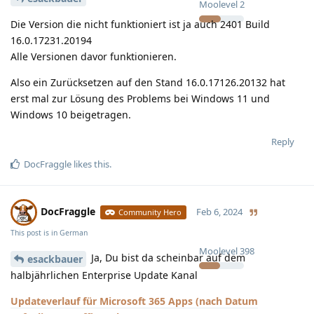
Moolevel
2
Die Version die nicht funktioniert ist ja auch 2401 Build
16.0.17231.20194
Alle Versionen davor funktionieren.
Also ein Zurücksetzen auf den Stand 16.0.17126.20132 hat
erst mal zur Lösung des Problems bei Windows 11 und
Windows 10 beigetragen.
Reply
DocFraggle
likes this
.
DocFraggle
Feb 6, 2024
Community Hero
This post is in
German
Moolevel
398
Ja, Du bist da scheinbar auf dem
esackbauer
halbjährlichen Enterprise Update Kanal
Updateverlauf für Microsoft 365 Apps (nach Datum