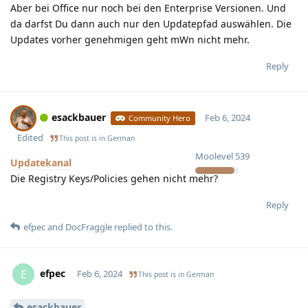
Aber bei Office nur noch bei den Enterprise Versionen. Und
da darfst Du dann auch nur den Updatepfad auswählen. Die
Updates vorher genehmigen geht mWn nicht mehr.
Reply
esackbauer
Feb 6, 2024
Community Hero
Edited
This post is in
German
Moolevel
539
Updatekanal
Die Registry Keys/Policies gehen nicht mehr?
Reply
efpec
and
DocFraggle
replied to this.
efpec
E
Feb 6, 2024
This post is in
German
esackbauer