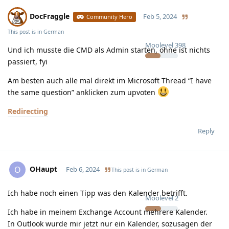
DocFraggle
Feb 5, 2024
Community Hero
This post is in
German
Moolevel
398
Und ich musste die CMD als Admin starten, ohne ist nichts
passiert, fyi
Am besten auch alle mal direkt im Microsoft Thread “I have
the same question” anklicken zum upvoten
Redirecting
Reply
OHaupt
O
Feb 6, 2024
This post is in
German
Ich habe noch einen Tipp was den Kalender betrifft.
Moolevel
2
Ich habe in meinem Exchange Account mehrere Kalender.
In Outlook wurde mir jetzt nur ein Kalender, sozusagen der