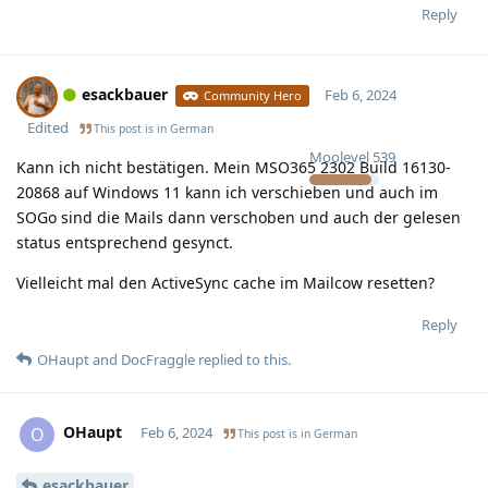
Reply
esackbauer
Feb 6, 2024
Community Hero
Edited
This post is in
German
Moolevel
539
Kann ich nicht bestätigen. Mein MSO365 2302 Build 16130-
20868 auf Windows 11 kann ich verschieben und auch im
SOGo sind die Mails dann verschoben und auch der gelesen
status entsprechend gesynct.
Vielleicht mal den ActiveSync cache im Mailcow resetten?
Reply
OHaupt
and
DocFraggle
replied to this.
OHaupt
O
Feb 6, 2024
This post is in
German
esackbauer