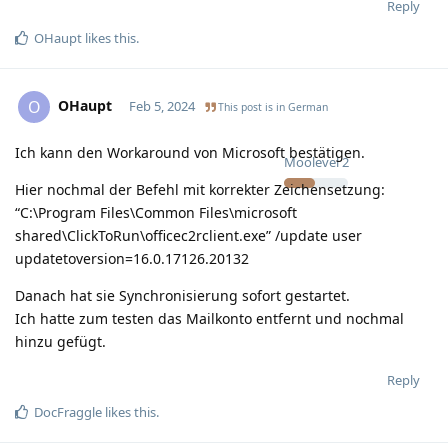
Reply
OHaupt
likes this
.
OHaupt
O
Feb 5, 2024
This post is in
German
Ich kann den Workaround von Microsoft bestätigen.
Moolevel
2
Hier nochmal der Befehl mit korrekter Zeichensetzung:
“C:\Program Files\Common Files\microsoft
shared\ClickToRun\officec2rclient.exe” /update user
updatetoversion=16.0.17126.20132
Danach hat sie Synchronisierung sofort gestartet.
Ich hatte zum testen das Mailkonto entfernt und nochmal
hinzu gefügt.
Reply
DocFraggle
likes this
.