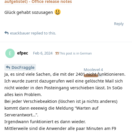
aufgelistet) - Office release notes
Glück gehabt sozusagen
Reply
esackbauer
replied to this.
efpec
E
Feb 6, 2024
This post is in
German
DocFraggle
Moolevel
4
Ja, es sind viele Sachen, die mit der 2401 nicht funktionieren.
Ich wurde zuerst dazugerufen weil eine gelöschte Mail sich
nicht wieder in den Posteingang verschieben lässt. In SoGo
alles kein Problem.
Bei jeder Verschiebeaktion (löschen ist ja nichts anderes)
kommt dann eeeewig die Meldung “Warten auf
Serverantwort…”.
Irgendwann funktioniert es dann wieder.
Mittlerweile sind die Anwender alle paar Minuten am F9