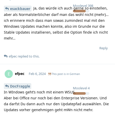
Moolevel
398
Ja, das würde ich auch gerne so einstellen,
esackbauer
aber als Normalsterblicher darf man das wohl nicht (mehr)…
ich erinnere mich dass man sowas zumindest mal mit den
Windows Updates machen konnte, also im Grunde nur die
Stable Updates installieren, selbst die Option finde ich nicht
mehr…
Reply
efpec
replied to this.
efpec
E
Feb 6, 2024
This post is in
German
DocFraggle
Moolevel
4
In WIndows geht’s noch mit einem WSUS.
Aber bei Office nur noch bei den Enterprise Versionen. Und
da darfst Du dann auch nur den Updatepfad auswählen. Die
Updates vorher genehmigen geht mWn nicht mehr.