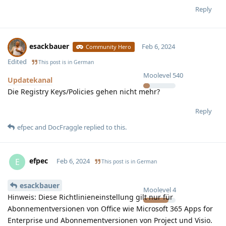
Reply
esackbauer
Feb 6, 2024
Community Hero
Edited
This post is in
German
Moolevel
540
Updatekanal
Die Registry Keys/Policies gehen nicht mehr?
Reply
efpec
and
DocFraggle
replied to this.
efpec
E
Feb 6, 2024
This post is in
German
esackbauer
Moolevel
4
Hinweis: Diese Richtlinieneinstellung gilt nur für
Abonnementversionen von Office wie Microsoft 365 Apps for
Enterprise und Abonnementversionen von Project und Visio.​