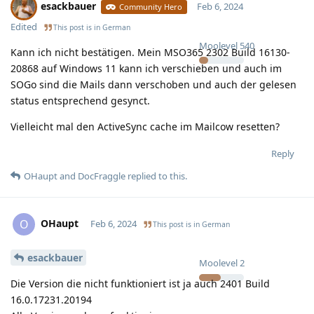
esackbauer
Feb 6, 2024
Community Hero
Edited
This post is in
German
Moolevel
540
Kann ich nicht bestätigen. Mein MSO365 2302 Build 16130-
20868 auf Windows 11 kann ich verschieben und auch im
SOGo sind die Mails dann verschoben und auch der gelesen
status entsprechend gesynct.
Vielleicht mal den ActiveSync cache im Mailcow resetten?
Reply
OHaupt
and
DocFraggle
replied to this.
OHaupt
O
Feb 6, 2024
This post is in
German
esackbauer
Moolevel
2
Die Version die nicht funktioniert ist ja auch 2401 Build
16.0.17231.20194