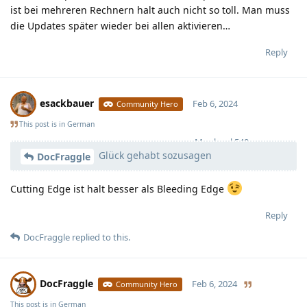
ist bei mehreren Rechnern halt auch nicht so toll. Man muss
die Updates später wieder bei allen aktivieren…
Reply
esackbauer
Feb 6, 2024
Community Hero
This post is in
German
Moolevel
540
Glück gehabt sozusagen
DocFraggle
Cutting Edge ist halt besser als Bleeding Edge
Reply
DocFraggle
replied to this.
DocFraggle
Feb 6, 2024
Community Hero
This post is in
German