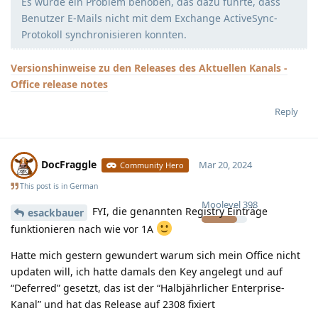
Es wurde ein Problem behoben, das dazu führte, dass
Benutzer E-Mails nicht mit dem Exchange ActiveSync-
Protokoll synchronisieren konnten.
Versionshinweise zu den Releases des Aktuellen Kanals -
Office release notes
Reply
DocFraggle
Mar 20, 2024
Community Hero
This post is in
German
Moolevel
398
FYI, die genannten Registry Einträge
esackbauer
funktionieren nach wie vor 1A
Hatte mich gestern gewundert warum sich mein Office nicht
updaten will, ich hatte damals den Key angelegt und auf
“Deferred” gesetzt, das ist der “Halbjährlicher Enterprise-
Kanal” und hat das Release auf 2308 fixiert