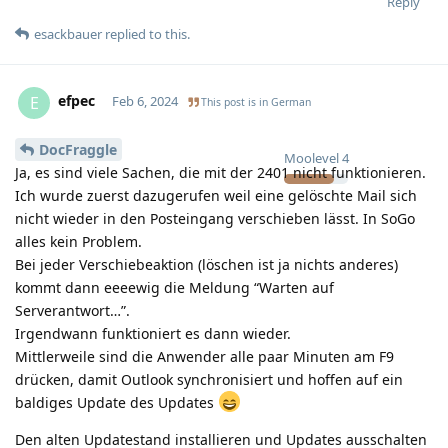
Reply
esackbauer
replied to this.
efpec
E
Feb 6, 2024
This post is in
German
DocFraggle
Moolevel
4
Ja, es sind viele Sachen, die mit der 2401 nicht funktionieren.
Ich wurde zuerst dazugerufen weil eine gelöschte Mail sich
nicht wieder in den Posteingang verschieben lässt. In SoGo
alles kein Problem.
Bei jeder Verschiebeaktion (löschen ist ja nichts anderes)
kommt dann eeeewig die Meldung “Warten auf
Serverantwort…”.
Irgendwann funktioniert es dann wieder.
Mittlerweile sind die Anwender alle paar Minuten am F9
drücken, damit Outlook synchronisiert und hoffen auf ein
baldiges Update des Updates
Den alten Updatestand installieren und Updates ausschalten