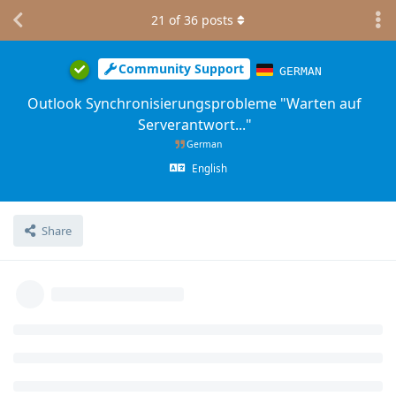
21
of
36
posts
Community Support
GERMAN
Outlook Synchronisierungsprobleme "Warten auf
Serverantwort..."
German
English
Share