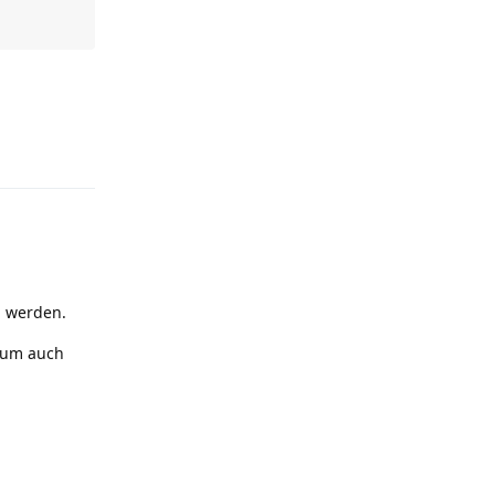
Reply
n werden.
arum auch