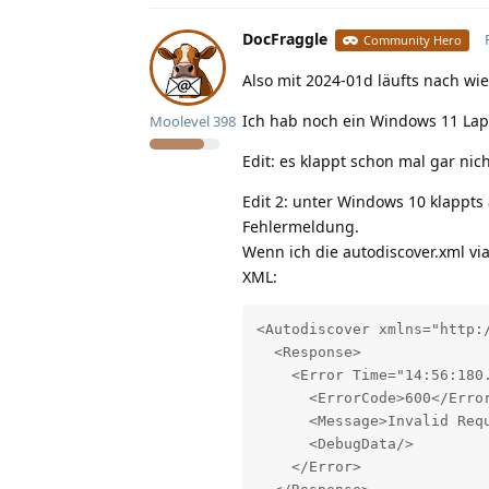
DocFraggle
Community Hero
Also mit 2024-01d läufts nach wie
Ich hab noch ein Windows 11 Lapt
Moolevel
398
Edit: es klappt schon mal gar ni
Edit 2: unter Windows 10 klappts 
Fehlermeldung.
Wenn ich die autodiscover.xml vi
XML:
<Autodiscover xmlns="http:
  <Response>

    <Error Time="14:56:180.
      <ErrorCode>600</Error
      <Message>Invalid Requ
      <DebugData/>

    </Error>
