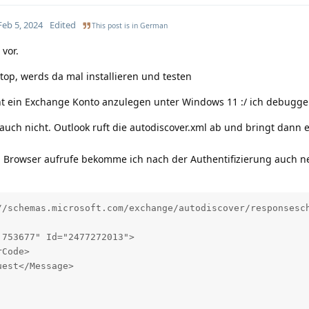
Feb 5, 2024
Edited
This post is in
German
 vor.
op, werds da mal installieren und testen
cht ein Exchange Konto anzulegen unter Windows 11 :/ ich debugge
auch nicht. Outlook ruft die autodiscover.xml ab und bringt dann 
a Browser aufrufe bekomme ich nach der Authentifizierung auch n
//schemas.microsoft.com/exchange/autodiscover/responsesch
753677" Id="2477272013">

Code>

est</Message>
