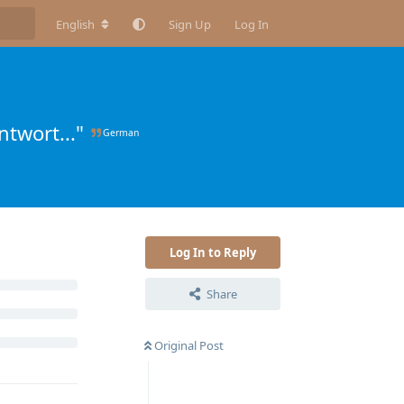
English
Sign Up
Log In
twort..."
German
Log In to Reply
Share
Original Post