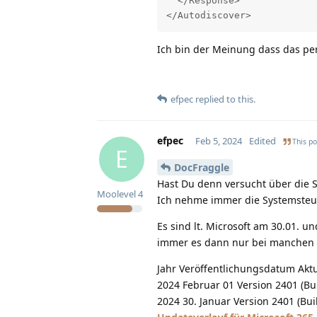
  </Response>

</Autodiscover>
Ich bin der Meinung dass das per
efpec
replied to this.
efpec
Feb 5, 2024
Edited
This po
E
DocFraggle
Hast Du denn versucht über die 
Moolevel
4
Ich nehme immer die Systemsteu
Es sind lt. Microsoft am 30.01. u
immer es dann nur bei manchen
Jahr Veröffentlichungsdatum Aktu
2024 Februar 01 Version 2401 (Bu
2024 30. Januar Version 2401 (Bu