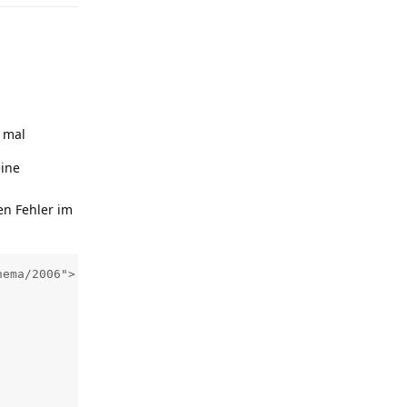
 mal
eine
en Fehler im
ema/2006">
