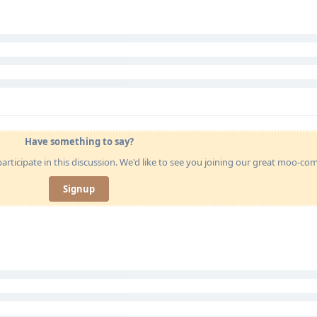
Have something to say?
articipate in this discussion. We'd like to see you joining our great moo-c
Signup