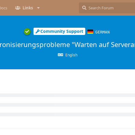
Docs
Links
Community Support
GERMAN
ronisierungsprobleme "Warten auf Serveran
English