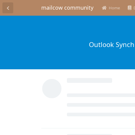
mailcow community
Home
Outlook Synch