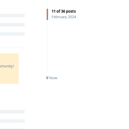
11
of
36
posts
February 2024
ommunity!
Now