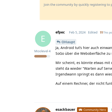
Join the community by quickly registering to p
efpec
Feb 5, 2024
Edited
This po
E
OHaupt
Ja, Android tut’s hier auch einwan
Moolevel
4
SoGo über die Weboberfläche zu s
Mir scheint, es könnte etwas mit
steht da wieder “Warten auf Ser
Irgendwann springt es dann wie
Auf einem Rechner, der nicht fun
esackbauer
Community Hero