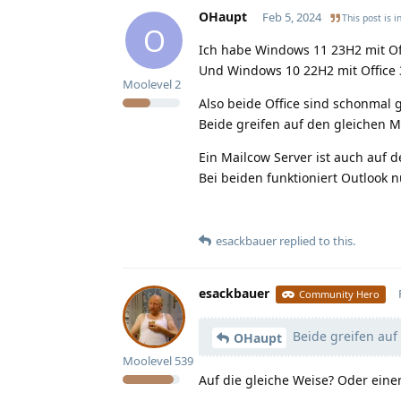
OHaupt
Feb 5, 2024
This post is i
O
Ich habe Windows 11 23H2 mit Offi
Und Windows 10 22H2 mit Office 36
Moolevel
2
Also beide Office sind schonmal g
Beide greifen auf den gleichen M
Ein Mailcow Server ist auch auf 
Bei beiden funktioniert Outlook
esackbauer
replied to this.
esackbauer
Community Hero
Beide greifen auf
OHaupt
Moolevel
539
Auf die gleiche Weise? Oder eine