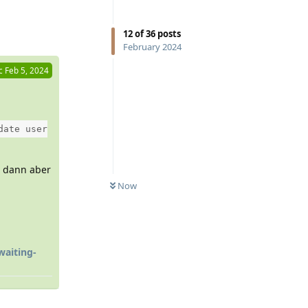
Reply
12
of
36
posts
February 2024
c
Feb 5, 2024
date user
t dann aber
Now
waiting-