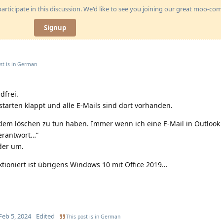
articipate in this discussion. We'd like to see you joining our great moo-c
Signup
st is in
German
dfrei.
tarten klappt und alle E-Mails sind dort vorhanden.
 dem löschen zu tun haben. Immer wenn ich eine E-Mail in Outlook
verantwort…”
der um.
ktioniert ist übrigens Windows 10 mit Office 2019…
Feb 5, 2024
Edited
This post is in
German