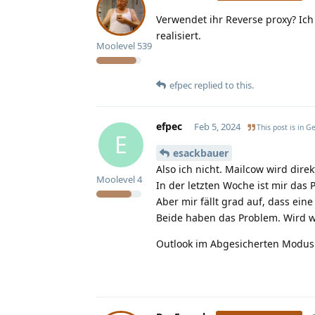
Verwendet ihr Reverse proxy? Ich
realisiert.
Moolevel
539
efpec
replied to this.
efpec
Feb 5, 2024
This post is in
Ge
E
esackbauer
Also ich nicht. Mailcow wird dire
Moolevel
4
In der letzten Woche ist mir das 
Aber mir fällt grad auf, dass ei
Beide haben das Problem. Wird w
Outlook im Abgesicherten Modus 