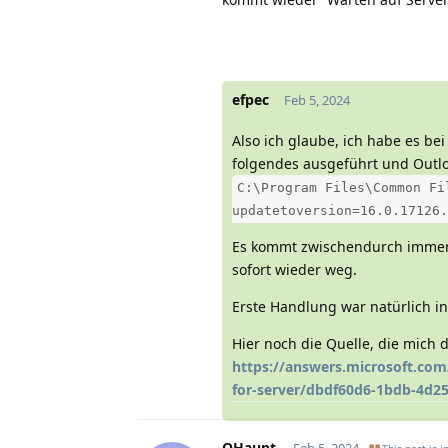
efpec
Feb 5, 2024
Also ich glaube, ich habe es bei
folgendes ausgeführt und Outlo
C:\Program Files\Common Fi
updatetoversion=16.0.17126.
Es kommt zwischendurch immer 
sofort wieder weg.
Erste Handlung war natürlich in
Hier noch die Quelle, die mich d
https://answers.microsoft.com
for-server/dbdf60d6-1bdb-4d2
OHaupt
Feb 5, 2024