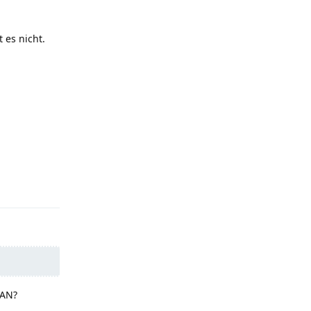
 es nicht.
Reply
LAN?