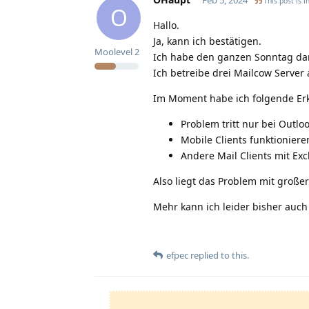
This post is i
O
Hallo.
Ja, kann ich bestätigen.
Moolevel
2
Ich habe den ganzen Sonntag dami
Ich betreibe drei Mailcow Server
Im Moment habe ich folgende Er
Problem tritt nur bei Outl
Mobile Clients funktionier
Andere Mail Clients mit E
Also liegt das Problem mit großer
Mehr kann ich leider bisher auch
efpec
replied to this.