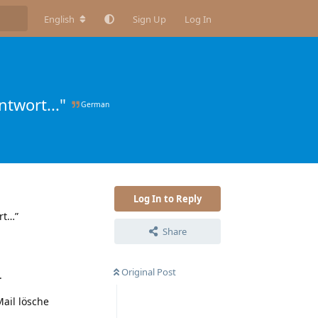
English
Sign Up
Log In
twort..."
German
Log In to Reply
rt…”
Share
Original Post
.
ail lösche