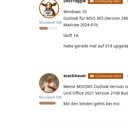
DocFraggle
Community Hero
Windows 10
Outlook für MSO 365 (Version 240
Moolevel
398
Mailcow 2024-01b
läuft 1A
Habe gerade mal auf 01d upgedat
esackbauer
Community Hero
Meine MSO365 Outlook Version is
Und Office 2021 Version 2108 Bu
Moolevel
539
Mit den beiden gehts bei mir.