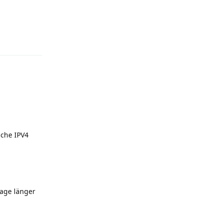
Reply
iche IPV4
Tage länger