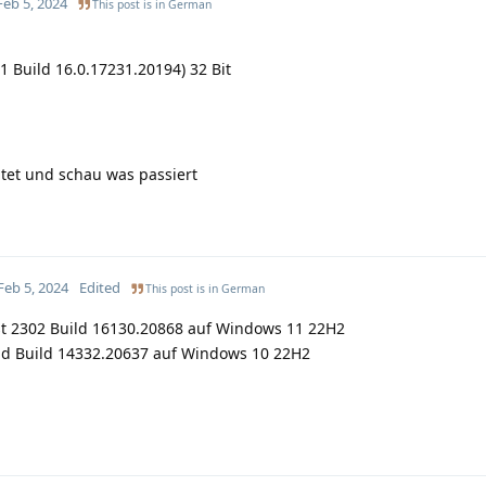
Feb 5, 2024
This post is in
German
1 Build 16.0.17231.20194) 32 Bit
et und schau was passiert
Feb 5, 2024
Edited
This post is in
German
t 2302 Build 16130.20868 auf Windows 11 22H2
ild Build 14332.20637 auf Windows 10 22H2