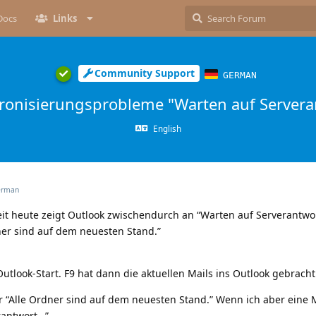
Docs
Links
Community Support
GERMAN
ronisierungsprobleme "Warten auf Serveran
English
rman
it heute zeigt Outlook zwischendurch an “Warten auf Serverantwo
ner sind auf dem neuesten Stand.”
utlook-Start. F9 hat dann die aktuellen Mails ins Outlook gebracht
 “Alle Ordner sind auf dem neuesten Stand.” Wenn ich aber eine M
rantwort…”