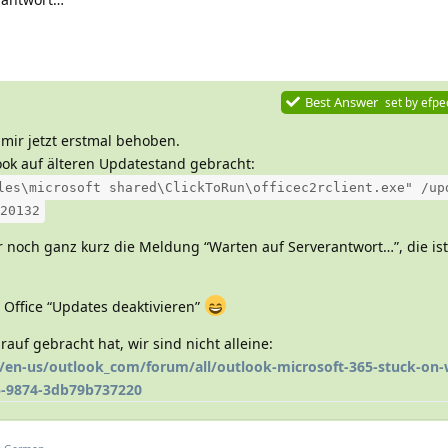
Best Answer
set by
efpe
 mir jetzt erstmal behoben.
ok auf älteren Updatestand gebracht:
les\microsoft shared\ClickToRun\officec2rclient.exe" /up
20132
noch ganz kurz die Meldung “Warten auf Serverantwort…”, die is
 Office “Updates deaktivieren”
rauf gebracht hat, wir sind nicht alleine:
/en-us/outlook_com/forum/all/outlook-microsoft-365-stuck-on-
5-9874-3db79b737220