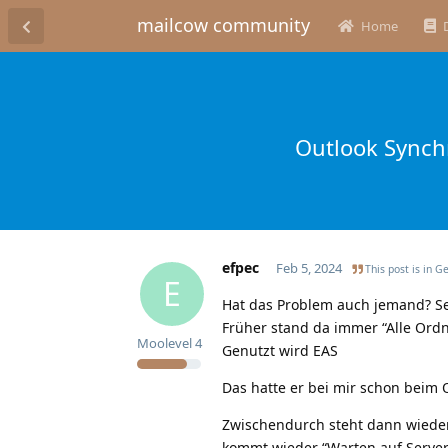
mailcow community
Home
Outlook Synch
efpec
Feb 5, 2024
This post is in
Ge
E
Hat das Problem auch jemand? Se
Früher stand da immer “Alle Ord
Moolevel
4
Genutzt wird EAS
Das hatte er bei mir schon beim O
Zwischendurch steht dann wieder
kommt wieder “Warten auf Serve