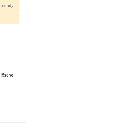
ommunity!
 lösche,
Reply