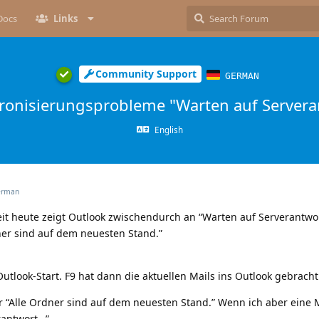
Docs
Links
Community Support
GERMAN
ronisierungsprobleme "Warten auf Serveran
English
rman
it heute zeigt Outlook zwischendurch an “Warten auf Serverantwo
ner sind auf dem neuesten Stand.”
utlook-Start. F9 hat dann die aktuellen Mails ins Outlook gebracht
 “Alle Ordner sind auf dem neuesten Stand.” Wenn ich aber eine M
rantwort…”