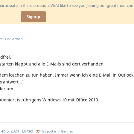
articipate in this discussion. We'd like to see you joining our great moo-c
Signup
st is in
German
dfrei.
tarten klappt und alle E-Mails sind dort vorhanden.
 dem löschen zu tun haben. Immer wenn ich eine E-Mail in Outlook
verantwort…”
der um.
ktioniert ist übrigens Windows 10 mit Office 2019…
Feb 5, 2024
Edited
This post is in
German