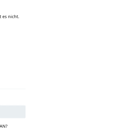
 es nicht.
Reply
LAN?