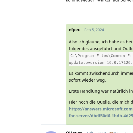
efpec
Feb 5, 2024
Also ich glaube, ich habe es bei
folgendes ausgeführt und Outlo
C:\Program Files\Common Fi
updatetoversion=16.0.17126.
Es kommt zwischendurch immer 
sofort wieder weg.
Erste Handlung war natürlich in
Hier noch die Quelle, die mich d
https://answers.microsoft.com
for-server/dbdf60d6-1bdb-4d2
OHaupt
Feb 5, 2024