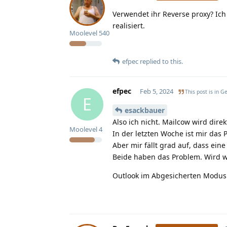
Verwendet ihr Reverse proxy? Ich
realisiert.
Moolevel
540
efpec
replied to this.
efpec
Feb 5, 2024
This post is in
Ge
E
esackbauer
Also ich nicht. Mailcow wird dire
Moolevel
4
In der letzten Woche ist mir das 
Aber mir fällt grad auf, dass ei
Beide haben das Problem. Wird w
Outlook im Abgesicherten Modus 