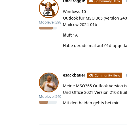
DocFraggle
Community Hero
Windows 10
Outlook für MSO 365 (Version 240
Moolevel
398
Mailcow 2024-01b
läuft 1A
Habe gerade mal auf 01d upgedat
esackbauer
Community Hero
Meine MSO365 Outlook Version is
Und Office 2021 Version 2108 Bu
Moolevel
540
Mit den beiden gehts bei mir.