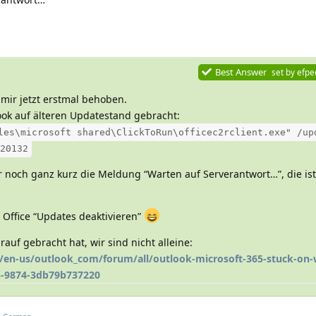
Best Answer
set by
efpe
 mir jetzt erstmal behoben.
ok auf älteren Updatestand gebracht:
les\microsoft shared\ClickToRun\officec2rclient.exe" /up
20132
noch ganz kurz die Meldung “Warten auf Serverantwort…”, die is
 Office “Updates deaktivieren”
rauf gebracht hat, wir sind nicht alleine:
/en-us/outlook_com/forum/all/outlook-microsoft-365-stuck-on-
5-9874-3db79b737220