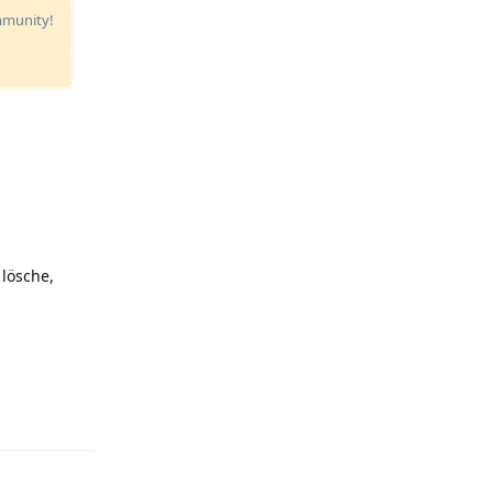
ommunity!
 lösche,
Reply