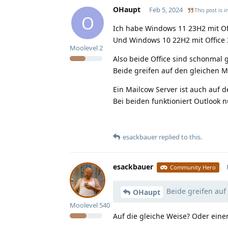
OHaupt
Feb 5, 2024
This post is i
O
Ich habe Windows 11 23H2 mit Offi
Und Windows 10 22H2 mit Office 36
Moolevel
2
Also beide Office sind schonmal g
Beide greifen auf den gleichen M
Ein Mailcow Server ist auch auf 
Bei beiden funktioniert Outlook
esackbauer
replied to this.
esackbauer
Community Hero
Beide greifen auf
OHaupt
Moolevel
540
Auf die gleiche Weise? Oder eine