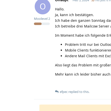
This post is i
O
Hallo.
Ja, kann ich bestätigen.
Moolevel
2
Ich habe den ganzen Sonntag dami
Ich betreibe drei Mailcow Server
Im Moment habe ich folgende Er
Problem tritt nur bei Outl
Mobile Clients funktionier
Andere Mail Clients mit E
Also liegt das Problem mit großer
Mehr kann ich leider bisher auch
efpec
replied to this.