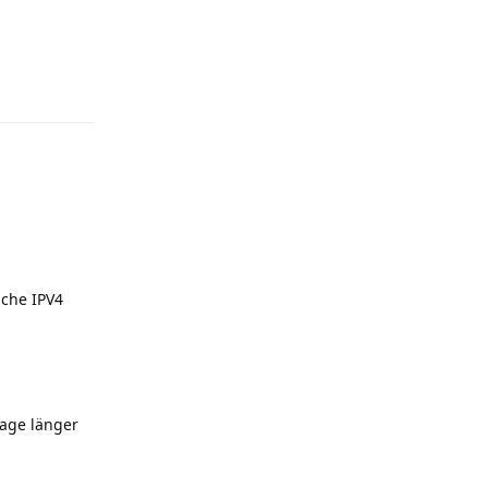
Reply
iche IPV4
Tage länger