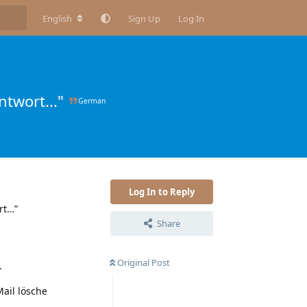
English
Sign Up
Log In
twort..."
German
Log In to Reply
rt…”
Share
Original Post
.
ail lösche