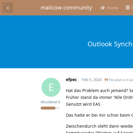
mailcow community
Home
Outlook Synch
efpec
Feb 5, 2024
This post is in
Ge
E
Hat das Problem auch jemand? Se
Früher stand da immer “Alle Ord
Moolevel
4
Genutzt wird EAS
Das hatte er bei mir schon beim O
Zwischendurch steht dann wieder
kommt wieder “Warten auf Serve