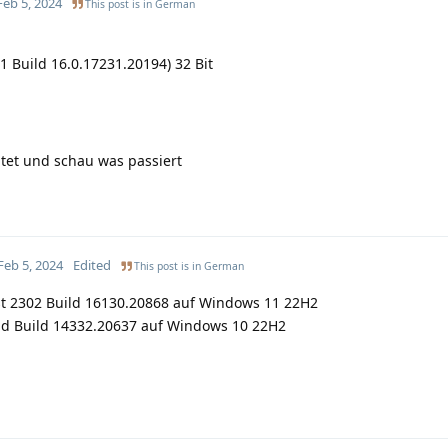
Feb 5, 2024
This post is in
German
1 Build 16.0.17231.20194) 32 Bit
et und schau was passiert
Feb 5, 2024
Edited
This post is in
German
t 2302 Build 16130.20868 auf Windows 11 22H2
ild Build 14332.20637 auf Windows 10 22H2