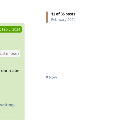
Reply
12
of
36
posts
February 2024
c
Feb 5, 2024
date user
t dann aber
Now
waiting-