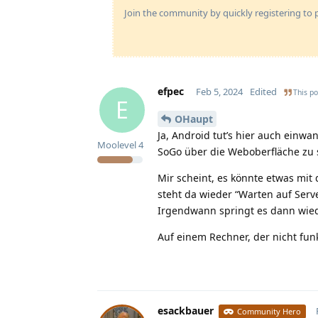
Join the community by quickly registering to p
efpec
Feb 5, 2024
Edited
This po
E
OHaupt
Ja, Android tut’s hier auch einwan
Moolevel
4
SoGo über die Weboberfläche zu s
Mir scheint, es könnte etwas mit
steht da wieder “Warten auf Ser
Irgendwann springt es dann wie
Auf einem Rechner, der nicht fun
esackbauer
Community Hero