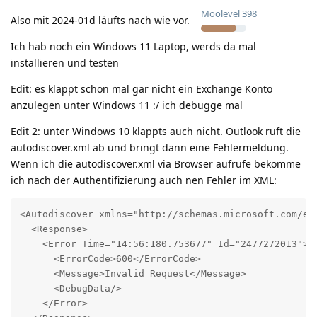
Moolevel
398
Also mit 2024-01d läufts nach wie vor.
Ich hab noch ein Windows 11 Laptop, werds da mal
installieren und testen
Edit: es klappt schon mal gar nicht ein Exchange Konto
anzulegen unter Windows 11 :/ ich debugge mal
Edit 2: unter Windows 10 klappts auch nicht. Outlook ruft die
autodiscover.xml ab und bringt dann eine Fehlermeldung.
Wenn ich die autodiscover.xml via Browser aufrufe bekomme
ich nach der Authentifizierung auch nen Fehler im XML:
<Autodiscover xmlns="http://schemas.microsoft.com/exc
  <Response>

    <Error Time="14:56:180.753677" Id="2477272013">

      <ErrorCode>600</ErrorCode>

      <Message>Invalid Request</Message>

      <DebugData/>

    </Error>
