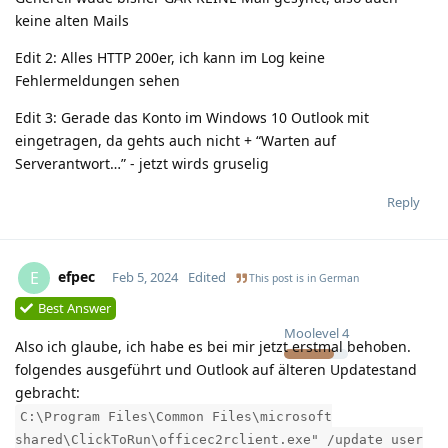
keine alten Mails
Edit 2: Alles HTTP 200er, ich kann im Log keine
Fehlermeldungen sehen
Edit 3: Gerade das Konto im Windows 10 Outlook mit
eingetragen, da gehts auch nicht + “Warten auf
Serverantwort…” - jetzt wirds gruselig
Reply
efpec
E
Feb 5, 2024
Edited
This post is in
German
Best Answer
Moolevel
4
Also ich glaube, ich habe es bei mir jetzt erstmal behoben.
folgendes ausgeführt und Outlook auf älteren Updatestand
gebracht:
C:\Program Files\Common Files\microsoft
shared\ClickToRun\officec2rclient.exe" /update user