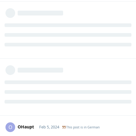
OHaupt
O
Feb 5, 2024
This post is in
German