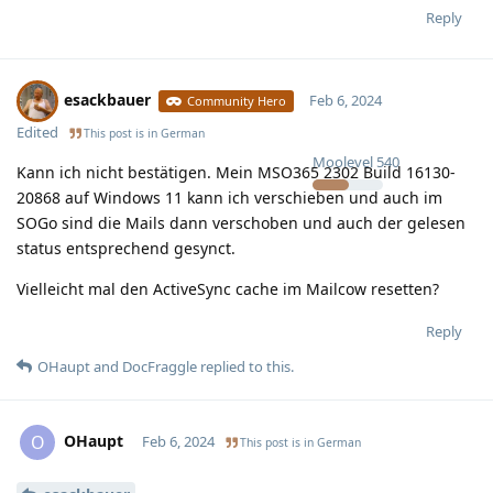
Reply
esackbauer
Feb 6, 2024
Community Hero
Edited
This post is in
German
Moolevel
540
Kann ich nicht bestätigen. Mein MSO365 2302 Build 16130-
20868 auf Windows 11 kann ich verschieben und auch im
SOGo sind die Mails dann verschoben und auch der gelesen
status entsprechend gesynct.
Vielleicht mal den ActiveSync cache im Mailcow resetten?
Reply
OHaupt
and
DocFraggle
replied to this.
OHaupt
O
Feb 6, 2024
This post is in
German