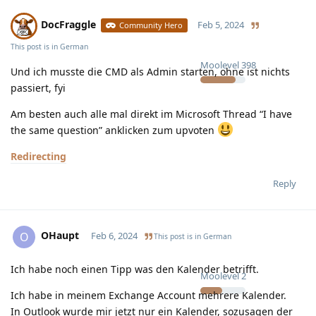
DocFraggle
Feb 5, 2024
Community Hero
This post is in
German
Moolevel
398
Und ich musste die CMD als Admin starten, ohne ist nichts
passiert, fyi
Am besten auch alle mal direkt im Microsoft Thread “I have
the same question” anklicken zum upvoten
Redirecting
Reply
OHaupt
O
Feb 6, 2024
This post is in
German
Ich habe noch einen Tipp was den Kalender betrifft.
Moolevel
2
Ich habe in meinem Exchange Account mehrere Kalender.
In Outlook wurde mir jetzt nur ein Kalender, sozusagen der