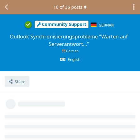
10
of
36
posts
Community Support
GERMAN
Outlook Synchronisierungsprobleme "Warten auf
Serverantwort..."
German
English
Share