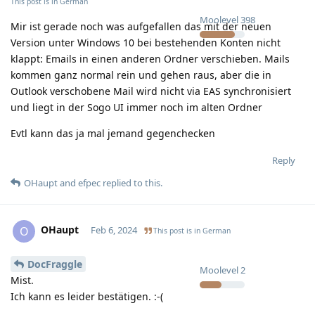
This post is in
German
Moolevel
398
Mir ist gerade noch was aufgefallen das mit der neuen
Version unter Windows 10 bei bestehenden Konten nicht
klappt: Emails in einen anderen Ordner verschieben. Mails
kommen ganz normal rein und gehen raus, aber die in
Outlook verschobene Mail wird nicht via EAS synchronisiert
und liegt in der Sogo UI immer noch im alten Ordner
Evtl kann das ja mal jemand gegenchecken
Reply
OHaupt
and
efpec
replied to this.
OHaupt
O
Feb 6, 2024
This post is in
German
DocFraggle
Moolevel
2
Mist.
Ich kann es leider bestätigen. :-(