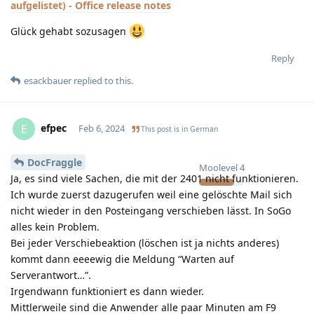
aufgelistet) - Office release notes
Glück gehabt sozusagen
Reply
esackbauer
replied to this.
efpec
E
Feb 6, 2024
This post is in
German
DocFraggle
Moolevel
4
Ja, es sind viele Sachen, die mit der 2401 nicht funktionieren.
Ich wurde zuerst dazugerufen weil eine gelöschte Mail sich
nicht wieder in den Posteingang verschieben lässt. In SoGo
alles kein Problem.
Bei jeder Verschiebeaktion (löschen ist ja nichts anderes)
kommt dann eeeewig die Meldung “Warten auf
Serverantwort…”.
Irgendwann funktioniert es dann wieder.
Mittlerweile sind die Anwender alle paar Minuten am F9