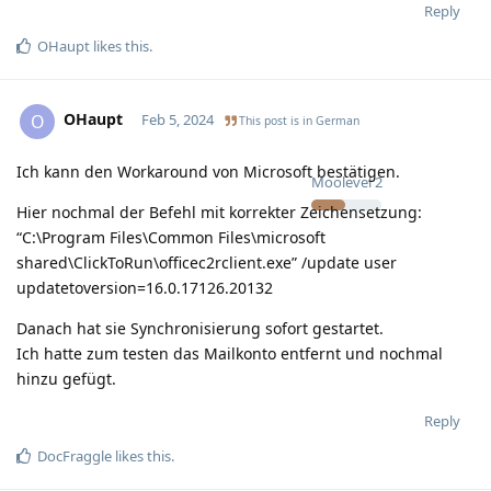
Reply
OHaupt
likes this
.
OHaupt
O
Feb 5, 2024
This post is in
German
Ich kann den Workaround von Microsoft bestätigen.
Moolevel
2
Hier nochmal der Befehl mit korrekter Zeichensetzung:
“C:\Program Files\Common Files\microsoft
shared\ClickToRun\officec2rclient.exe” /update user
updatetoversion=16.0.17126.20132
Danach hat sie Synchronisierung sofort gestartet.
Ich hatte zum testen das Mailkonto entfernt und nochmal
hinzu gefügt.
Reply
DocFraggle
likes this
.