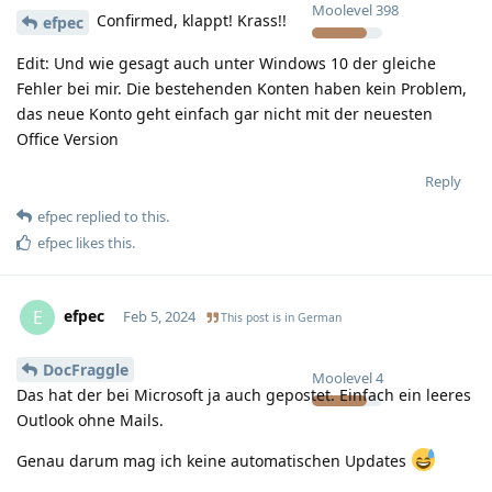
Moolevel
398
Confirmed, klappt! Krass!!
efpec
Edit: Und wie gesagt auch unter Windows 10 der gleiche
Fehler bei mir. Die bestehenden Konten haben kein Problem,
das neue Konto geht einfach gar nicht mit der neuesten
Office Version
Reply
efpec
replied to this.
efpec
likes this
.
efpec
E
Feb 5, 2024
This post is in
German
DocFraggle
Moolevel
4
Das hat der bei Microsoft ja auch gepostet. Einfach ein leeres
Outlook ohne Mails.
Genau darum mag ich keine automatischen Updates