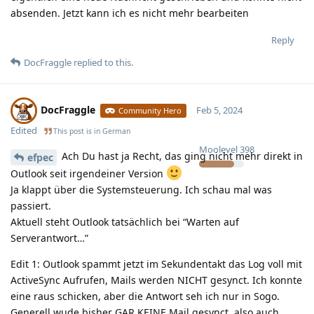
absenden. Jetzt kann ich es nicht mehr bearbeiten
Reply
DocFraggle
replied to this.
DocFraggle
Feb 5, 2024
Community Hero
Edited
This post is in
German
Moolevel
398
Ach Du hast ja Recht, das ging nicht mehr direkt in
efpec
Outlook seit irgendeiner Version
Ja klappt über die Systemsteuerung. Ich schau mal was
passiert.
Aktuell steht Outlook tatsächlich bei “Warten auf
Serverantwort…”
Edit 1: Outlook spammt jetzt im Sekundentakt das Log voll mit
ActiveSync Aufrufen, Mails werden NICHT gesynct. Ich konnte
eine raus schicken, aber die Antwort seh ich nur in Sogo.
Generell wude bisher GAR KEINE Mail gesynct, also auch