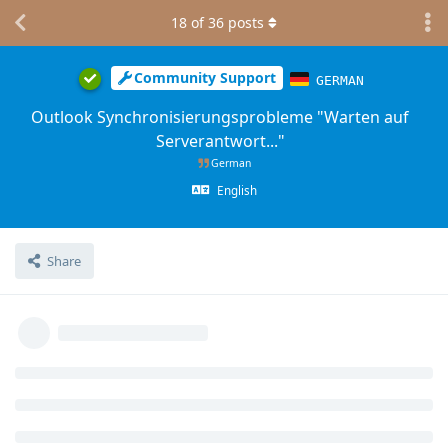
18
of
36
posts
Community Support
GERMAN
Outlook Synchronisierungsprobleme "Warten auf
Serverantwort..."
German
English
Share