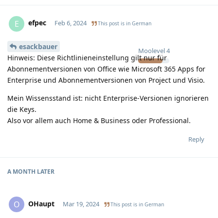
efpec
E
Feb 6, 2024
This post is in
German
esackbauer
Moolevel
4
Hinweis: Diese Richtlinieneinstellung gilt nur für
Abonnementversionen von Office wie Microsoft 365 Apps for
Enterprise und Abonnementversionen von Project und Visio.​
Mein Wissensstand ist: nicht Enterprise-Versionen ignorieren
die Keys.
Also vor allem auch Home & Business oder Professional.
Reply
A MONTH
LATER
OHaupt
O
Mar 19, 2024
This post is in
German