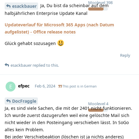
Moolevel
398
Ja, Du bist da scheinbar auf dem
esackbauer
halbjährlichen Enterprise Update Kanal
Updateverlauf für Microsoft 365 Apps (nach Datum
aufgelistet) - Office release notes
Glück gehabt sozusagen
Reply
esackbauer
replied to this.
efpec
E
Feb 6, 2024
This post is in
German
DocFraggle
Moolevel
4
Ja, es sind viele Sachen, die mit der 2401 nicht funktionieren.
Ich wurde zuerst dazugerufen weil eine gelöschte Mail sich
nicht wieder in den Posteingang verschieben lässt. In SoGo
alles kein Problem.
Bei jeder Verschiebeaktion (löschen ist ja nichts anderes)