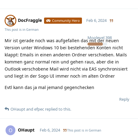
DocFraggle
Feb 6, 2024
Community Hero
This post is in
German
Moolevel
398
Mir ist gerade noch was aufgefallen das mit der neuen
Version unter Windows 10 bei bestehenden Konten nicht
klappt: Emails in einen anderen Ordner verschieben. Mails
kommen ganz normal rein und gehen raus, aber die in
Outlook verschobene Mail wird nicht via EAS synchronisiert
und liegt in der Sogo UI immer noch im alten Ordner
Evtl kann das ja mal jemand gegenchecken
Reply
OHaupt
and
efpec
replied to this.
OHaupt
O
Feb 6, 2024
This post is in
German