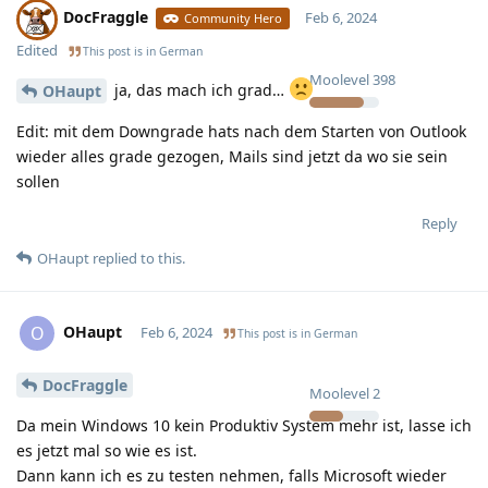
DocFraggle
Feb 6, 2024
Community Hero
Edited
This post is in
German
Moolevel
398
ja, das mach ich grad…
OHaupt
Edit: mit dem Downgrade hats nach dem Starten von Outlook
wieder alles grade gezogen, Mails sind jetzt da wo sie sein
sollen
Reply
OHaupt
replied to this.
OHaupt
O
Feb 6, 2024
This post is in
German
DocFraggle
Moolevel
2
Da mein Windows 10 kein Produktiv System mehr ist, lasse ich
es jetzt mal so wie es ist.
Dann kann ich es zu testen nehmen, falls Microsoft wieder