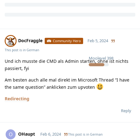
DocFraggle
Feb 5, 2024
Community Hero
This post is in
German
Moolevel
398
Und ich musste die CMD als Admin starten, ohne ist nichts
passiert, fyi
Am besten auch alle mal direkt im Microsoft Thread “I have
the same question” anklicken zum upvoten
Redirecting
Reply
OHaupt
O
Feb 6, 2024
This post is in
German