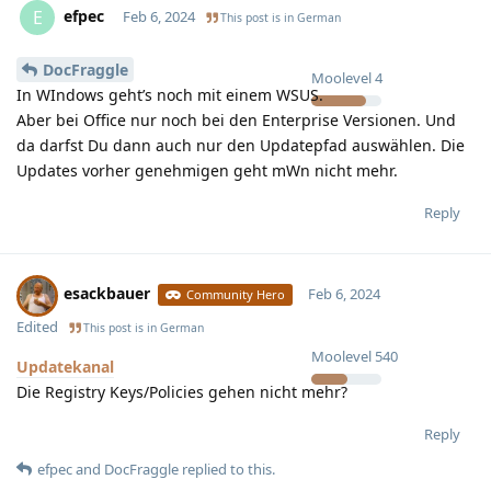
efpec
E
Feb 6, 2024
This post is in
German
DocFraggle
Moolevel
4
In WIndows geht’s noch mit einem WSUS.
Aber bei Office nur noch bei den Enterprise Versionen. Und
da darfst Du dann auch nur den Updatepfad auswählen. Die
Updates vorher genehmigen geht mWn nicht mehr.
Reply
esackbauer
Feb 6, 2024
Community Hero
Edited
This post is in
German
Moolevel
540
Updatekanal
Die Registry Keys/Policies gehen nicht mehr?
Reply
efpec
and
DocFraggle
replied to this.