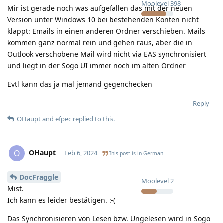
Moolevel
398
Mir ist gerade noch was aufgefallen das mit der neuen
Version unter Windows 10 bei bestehenden Konten nicht
klappt: Emails in einen anderen Ordner verschieben. Mails
kommen ganz normal rein und gehen raus, aber die in
Outlook verschobene Mail wird nicht via EAS synchronisiert
und liegt in der Sogo UI immer noch im alten Ordner
Evtl kann das ja mal jemand gegenchecken
Reply
OHaupt
and
efpec
replied to this.
OHaupt
O
Feb 6, 2024
This post is in
German
DocFraggle
Moolevel
2
Mist.
Ich kann es leider bestätigen. :-(
Das Synchronisieren von Lesen bzw. Ungelesen wird in Sogo