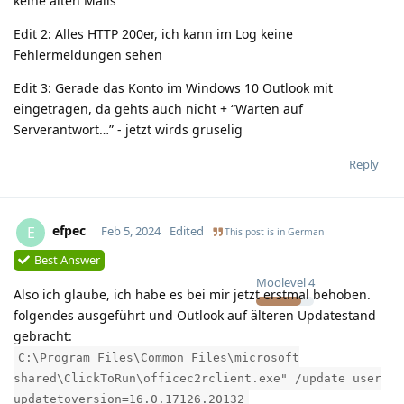
keine alten Mails
Edit 2: Alles HTTP 200er, ich kann im Log keine
Fehlermeldungen sehen
Edit 3: Gerade das Konto im Windows 10 Outlook mit
eingetragen, da gehts auch nicht + “Warten auf
Serverantwort…” - jetzt wirds gruselig
Reply
efpec
E
Feb 5, 2024
Edited
This post is in
German
Best Answer
Moolevel
4
Also ich glaube, ich habe es bei mir jetzt erstmal behoben.
folgendes ausgeführt und Outlook auf älteren Updatestand
gebracht:
C:\Program Files\Common Files\microsoft
shared\ClickToRun\officec2rclient.exe" /update user
updatetoversion=16.0.17126.20132