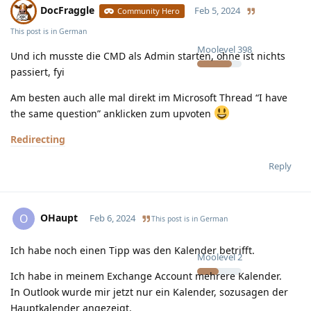
DocFraggle
Feb 5, 2024
Community Hero
This post is in
German
Moolevel
398
Und ich musste die CMD als Admin starten, ohne ist nichts
passiert, fyi
Am besten auch alle mal direkt im Microsoft Thread “I have
the same question” anklicken zum upvoten
Redirecting
Reply
OHaupt
O
Feb 6, 2024
This post is in
German
Ich habe noch einen Tipp was den Kalender betrifft.
Moolevel
2
Ich habe in meinem Exchange Account mehrere Kalender.
In Outlook wurde mir jetzt nur ein Kalender, sozusagen der
Hauptkalender angezeigt.