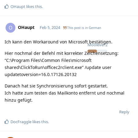
OHaupt
likes this
.
OHaupt
O
Feb 5, 2024
This post is in
German
Ich kann den Workaround von Microsoft bestätigen.
Moolevel
2
Hier nochmal der Befehl mit korrekter Zeichensetzung:
“C:\Program Files\Common Files\microsoft
shared\ClickToRun\officec2rclient.exe” /update user
updatetoversion=16.0.17126.20132
Danach hat sie Synchronisierung sofort gestartet.
Ich hatte zum testen das Mailkonto entfernt und nochmal
hinzu gefügt.
Reply
DocFraggle
likes this
.