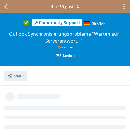
4
of
36
posts
Community Support
GERMAN
Outlook Synchronisierungsprobleme "Warten auf
Serverantwort..."
German
English
Share