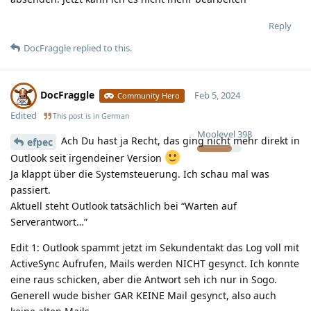
Reply
DocFraggle
replied to this.
DocFraggle
Feb 5, 2024
Community Hero
Edited
This post is in
German
Moolevel
398
Ach Du hast ja Recht, das ging nicht mehr direkt in
efpec
Outlook seit irgendeiner Version
Ja klappt über die Systemsteuerung. Ich schau mal was
passiert.
Aktuell steht Outlook tatsächlich bei “Warten auf
Serverantwort…”
Edit 1: Outlook spammt jetzt im Sekundentakt das Log voll mit
ActiveSync Aufrufen, Mails werden NICHT gesynct. Ich konnte
eine raus schicken, aber die Antwort seh ich nur in Sogo.
Generell wude bisher GAR KEINE Mail gesynct, also auch