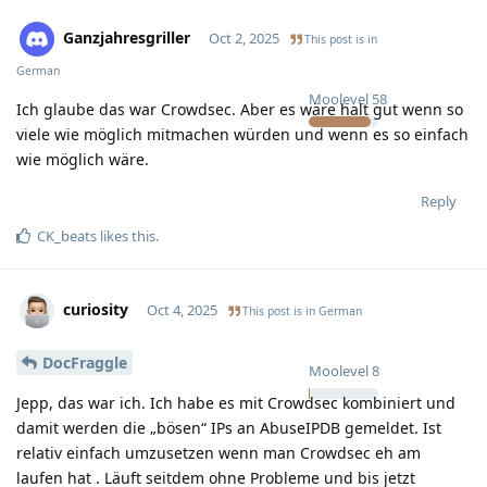
Ganzjahresgriller
Oct 2, 2025
This post is in
German
Moolevel
58
Ich glaube das war Crowdsec. Aber es wäre halt gut wenn so
viele wie möglich mitmachen würden und wenn es so einfach
wie möglich wäre.
Reply
CK_beats
likes this
.
curiosity
Oct 4, 2025
This post is in
German
DocFraggle
Moolevel
8
Jepp, das war ich. Ich habe es mit Crowdsec kombiniert und
damit werden die „bösen“ IPs an AbuseIPDB gemeldet. Ist
relativ einfach umzusetzen wenn man Crowdsec eh am
laufen hat . Läuft seitdem ohne Probleme und bis jetzt