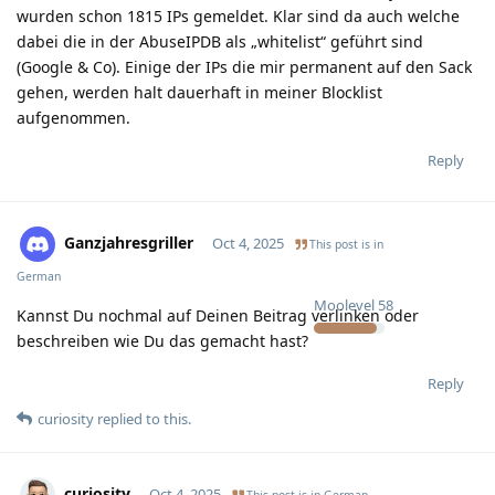
wurden schon 1815 IPs gemeldet. Klar sind da auch welche
dabei die in der AbuseIPDB als „whitelist“ geführt sind
(Google & Co). Einige der IPs die mir permanent auf den Sack
gehen, werden halt dauerhaft in meiner Blocklist
aufgenommen.
Reply
Ganzjahresgriller
Oct 4, 2025
This post is in
German
Moolevel
58
Kannst Du nochmal auf Deinen Beitrag verlinken oder
beschreiben wie Du das gemacht hast?
Reply
curiosity
replied to this.
curiosity
Oct 4, 2025
This post is in
German