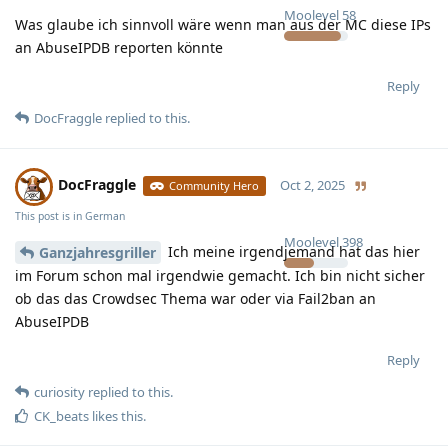
Moolevel
58
Was glaube ich sinnvoll wäre wenn man aus der MC diese IPs
an AbuseIPDB reporten könnte
Reply
DocFraggle
replied to this.
DocFraggle
Oct 2, 2025
Community Hero
This post is in
German
Moolevel
398
Ich meine irgendjemand hat das hier
Ganzjahresgriller
im Forum schon mal irgendwie gemacht. Ich bin nicht sicher
ob das das Crowdsec Thema war oder via Fail2ban an
AbuseIPDB
Reply
curiosity
replied to this.
CK_beats
likes this
.