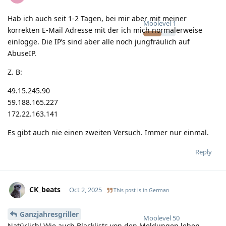
Hab ich auch seit 1-2 Tagen, bei mir aber mit meiner
Moolevel
1
korrekten E-Mail Adresse mit der ich mich normalerweise
einlogge. Die IP’s sind aber alle noch jungfräulich auf
AbuseIP.
Z. B:
49.15.245.90
59.188.165.227
172.22.163.141
Es gibt auch nie einen zweiten Versuch. Immer nur einmal.
Reply
CK_beats
Oct 2, 2025
This post is in
German
Ganzjahresgriller
Moolevel
50
Natürlich! Wie auch Blacklists von den Meldungen leben.