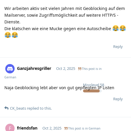
Wir arbeiten aktiv seit vielen Jahren mit Geoblocking auf dem
Mailserver, sowie Zugriffsmöglichkeit auf weitere HTTP/S -
Dienste.
Die klatschen wie eine Mucke gegen eine Autoscheibe
Reply
Ganzjahresgriller
Oct 2, 2025
This post is in
German
Moolevel
58
Naja Geoblocking lebt aber von gut gepflegten IP Listen
Reply
CK_beats
replied to this.
friendsfan
F
Oct 2, 2025
This post is in
German