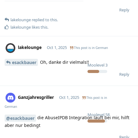
Reply
lakelounge
replied to this.
lakelounge
likes this
.
lakelounge
Oct 1, 2025
This post is in
German
Oh, danke dir vielmals!!
esackbauer
Moolevel
3
Reply
Ganzjahresgriller
Oct 1, 2025
This post is in
German
Moolevel
58
die AbuseIPDB Integration läuft bei mir, hilft
@esackbauer
aber nur bedingt
Reply