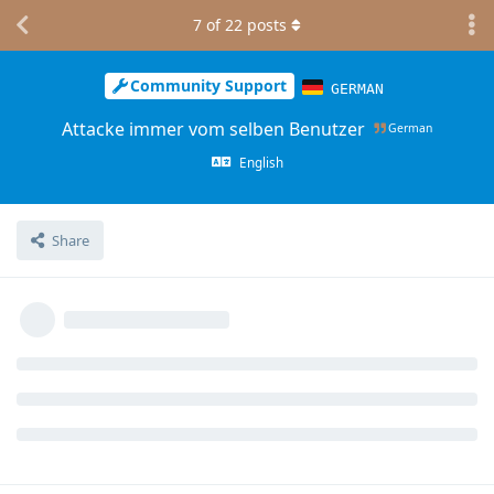
7
of
22
posts
Community Support
GERMAN
Attacke immer vom selben Benutzer
German
English
Share