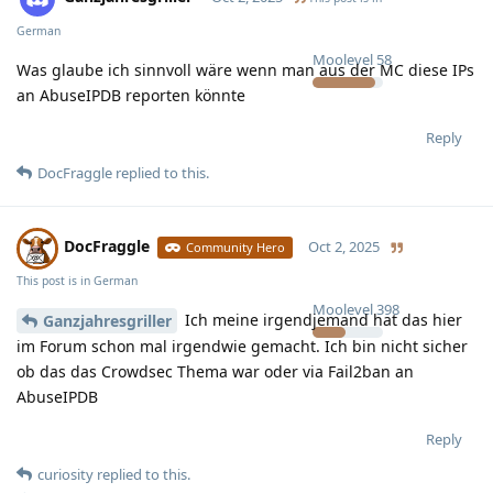
German
Moolevel
58
Was glaube ich sinnvoll wäre wenn man aus der MC diese IPs
an AbuseIPDB reporten könnte
Reply
DocFraggle
replied to this.
DocFraggle
Oct 2, 2025
Community Hero
This post is in
German
Moolevel
398
Ich meine irgendjemand hat das hier
Ganzjahresgriller
im Forum schon mal irgendwie gemacht. Ich bin nicht sicher
ob das das Crowdsec Thema war oder via Fail2ban an
AbuseIPDB
Reply
curiosity
replied to this.