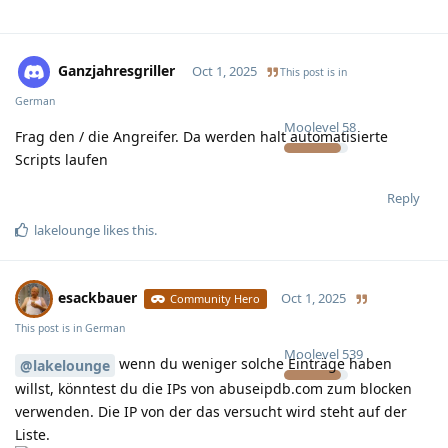
Ganzjahresgriller
Oct 1, 2025
This post is in
German
Moolevel
58
Frag den / die Angreifer. Da werden halt automatisierte
Scripts laufen
Reply
lakelounge
likes this
.
esackbauer
Oct 1, 2025
Community Hero
This post is in
German
Moolevel
539
wenn du weniger solche Einträge haben
@lakelounge
willst, könntest du die IPs von abuseipdb.com zum blocken
verwenden. Die IP von der das versucht wird steht auf der
Liste.