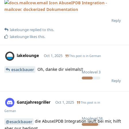
AbuseIPDB Integration -
mailcow: dockerized Dokumentation
Reply
lakelounge
replied to this.
lakelounge
likes this
.
lakelounge
Oct 1, 2025
This post is in
German
Oh, danke dir vielmals!!
esackbauer
Moolevel
3
Reply
Ganzjahresgriller
Oct 1, 2025
This post is in
German
Moolevel
58
die AbuseIPDB Integration läuft bei mir, hilft
@esackbauer
aber nur bedingt