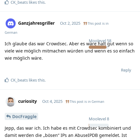
CK_beats
likes this
.
Ganzjahresgriller
Oct 2, 2025
This post is in
German
Moolevel
58
Ich glaube das war Crowdsec. Aber es wäre halt gut wenn so
viele wie möglich mitmachen würden und wenn es so einfach
wie möglich wäre.
Reply
CK_beats
likes this
.
curiosity
Oct 4, 2025
This post is in
German
DocFraggle
Moolevel
8
Jepp, das war ich. Ich habe es mit Crowdsec kombiniert und
damit werden die „bösen“ IPs an AbuseIPDB gemeldet. Ist