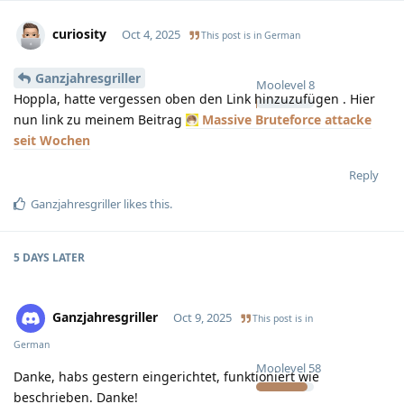
curiosity
Oct 4, 2025
This post is in
German
Ganzjahresgriller
Moolevel
8
Hoppla, hatte vergessen oben den Link hinzuzufügen . Hier
nun link zu meinem Beitrag
Massive Bruteforce attacke
seit Wochen
Reply
Ganzjahresgriller
likes this
.
5 DAYS
LATER
Ganzjahresgriller
Oct 9, 2025
This post is in
German
Moolevel
58
Danke, habs gestern eingerichtet, funktioniert wie
beschrieben. Danke!