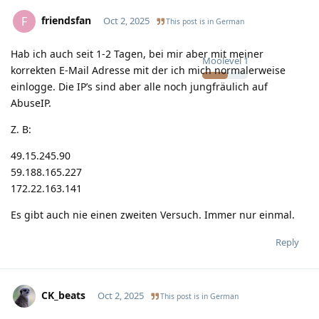
friendsfan
F
Oct 2, 2025
This post is in
German
Hab ich auch seit 1-2 Tagen, bei mir aber mit meiner
Moolevel
1
korrekten E-Mail Adresse mit der ich mich normalerweise
einlogge. Die IP’s sind aber alle noch jungfräulich auf
AbuseIP.
Z. B:
49.15.245.90
59.188.165.227
172.22.163.141
Es gibt auch nie einen zweiten Versuch. Immer nur einmal.
Reply
CK_beats
Oct 2, 2025
This post is in
German