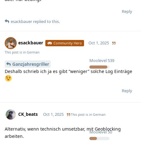
Reply
esackbauer
replied to this.
esackbauer
Oct 1, 2025
Community Hero
This post is in
German
Moolevel
539
Ganzjahresgriller
Deshalb schrieb ich ja es gibt “weniger” solche Log Einträge
Reply
CK_beats
Oct 1, 2025
This post is in
German
Alternativ, wenn technisch umsetzbar, mit Geoblocking
Moolevel
50
arbeiten.