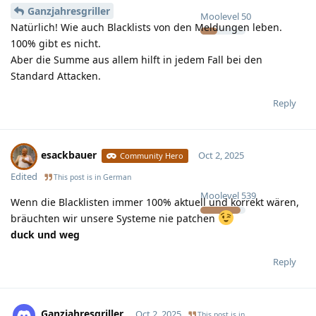
Ganzjahresgriller
Moolevel
50
Natürlich! Wie auch Blacklists von den Meldungen leben.
100% gibt es nicht.
Aber die Summe aus allem hilft in jedem Fall bei den
Standard Attacken.
Reply
esackbauer
Oct 2, 2025
Community Hero
Edited
This post is in
German
Moolevel
539
Wenn die Blacklisten immer 100% aktuell und korrekt wären,
bräuchten wir unsere Systeme nie patchen
duck und weg
Reply
Ganzjahresgriller
Oct 2, 2025
This post is in