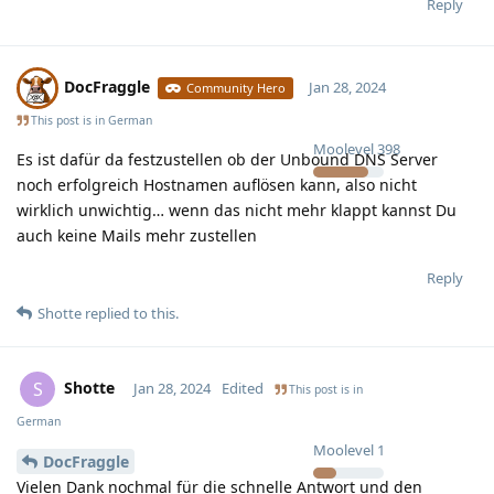
Reply
DocFraggle
Jan 28, 2024
Community Hero
This post is in
German
Moolevel
398
Es ist dafür da festzustellen ob der Unbound DNS Server
noch erfolgreich Hostnamen auflösen kann, also nicht
wirklich unwichtig… wenn das nicht mehr klappt kannst Du
auch keine Mails mehr zustellen
Reply
Shotte
replied to this.
Shotte
S
Jan 28, 2024
Edited
This post is in
German
Moolevel
1
DocFraggle
Vielen Dank nochmal für die schnelle Antwort und den