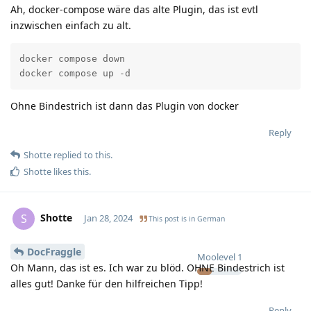
Ah, docker-compose wäre das alte Plugin, das ist evtl
inzwischen einfach zu alt.
docker compose down

docker compose up -d
Ohne Bindestrich ist dann das Plugin von docker
Reply
Shotte
replied to this.
Shotte
likes this
.
Shotte
S
Jan 28, 2024
This post is in
German
DocFraggle
Moolevel
1
Oh Mann, das ist es. Ich war zu blöd. OHNE Bindestrich ist
alles gut! Danke für den hilfreichen Tipp!
Reply