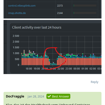
Reply
DocFraggle
Jan 28, 2024
Best Answer
Klar, das ist der Healthcheck vom Unbound Container