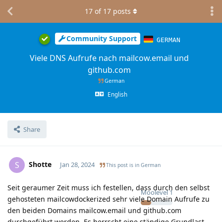
17
of
17
posts
Community Support
GERMAN
Viele DNS Aufrufe nach mailcow.email und
github.com
German
English
Share
Shotte
S
Jan 28, 2024
This post is in
German
Seit geraumer Zeit muss ich festellen, dass durch den selbst
Moolevel
1
gehosteten mailcowdockerized sehr viele Domain Aufrufe zu
den beiden Domains mailcow.email und github.com
durchgeführt werden. Es herrscht eine ständige Grundlast,