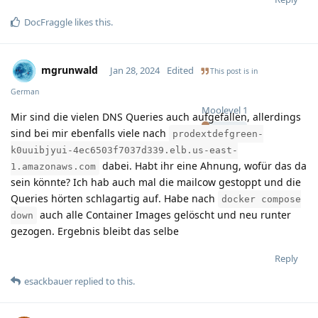
DocFraggle
likes this
.
mgrunwald
Jan 28, 2024
Edited
This post is in
German
Moolevel
1
Mir sind die vielen DNS Queries auch aufgefallen, allerdings
sind bei mir ebenfalls viele nach
prodextdefgreen-
k0uuibjyui-4ec6503f7037d339.elb.us-east-
dabei. Habt ihr eine Ahnung, wofür das da
1.amazonaws.com
sein könnte? Ich hab auch mal die mailcow gestoppt und die
Queries hörten schlagartig auf. Habe nach
docker compose
auch alle Container Images gelöscht und neu runter
down
gezogen. Ergebnis bleibt das selbe
Reply
esackbauer
replied to this.