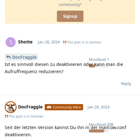
community!
Signup
Shotte
S
Jan 28, 2024
This post is in
German
DocFraggle
Moolevel
1
Ist es sinnvoll diesen zu deaktivieren oder kann man die
Aufruffrequenz reduzieren?
Reply
DocFraggle
Jan 28, 2024
Community Hero
This post is in
German
Moolevel
398
Seit der letzten Version kannst Du ihn in der mailcow.conf
deaktivieren.