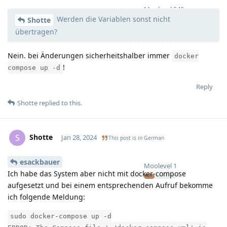
Moolevel
540
Werden die Variablen sonst nicht
Shotte
übertragen?
Nein. bei Änderungen sicherheitshalber immer
docker
!
compose up -d
Reply
Shotte
replied to this.
Shotte
S
Jan 28, 2024
This post is in
German
esackbauer
Moolevel
1
Ich habe das System aber nicht mit docker-compose
aufgesetzt und bei einem entsprechenden Aufruf bekomme
ich folgende Meldung:
sudo docker-compose up -d