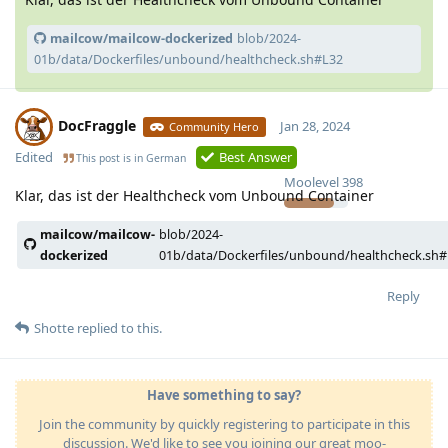
mailcow/mailcow-dockerized
blob/2024-
01b/data/Dockerfiles/unbound/healthcheck.sh#L32
DocFraggle
Jan 28, 2024
Community Hero
Edited
Best Answer
This post is in
German
Moolevel
398
Klar, das ist der Healthcheck vom Unbound Container
mailcow/mailcow-
blob/2024-
dockerized
01b/data/Dockerfiles/unbound/healthcheck.sh
Reply
Shotte
replied to this.
Have something to say?
Join the community by quickly registering to participate in this
discussion. We'd like to see you joining our great moo-