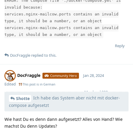
ERROR: The Compose file './docker-compose.yml' is
invalid because:
services.nginx-mailcow.ports contains an invalid
type, it should be a number, or an object
services.nginx-mailcow.ports contains an invalid
type, it should be a number, or an object
Reply
DocFraggle
replied to this.
DocFraggle
Jan 28, 2024
Community Hero
Edited
This post is in
German
Moolevel
398
Ich habe das System aber nicht mit docker-
Shotte
compose aufgesetzt
Wie hast Du es denn dann aufgesetzt? Alles von Hand? Wie
machst Du denn Updates?