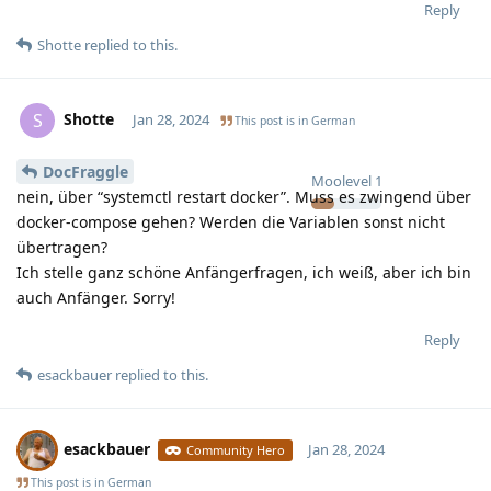
Reply
Shotte
replied to this.
Shotte
S
Jan 28, 2024
This post is in
German
DocFraggle
Moolevel
1
nein, über “systemctl restart docker”. Muss es zwingend über
docker-compose gehen? Werden die Variablen sonst nicht
übertragen?
Ich stelle ganz schöne Anfängerfragen, ich weiß, aber ich bin
auch Anfänger. Sorry!
Reply
esackbauer
replied to this.
esackbauer
Jan 28, 2024
Community Hero
This post is in
German