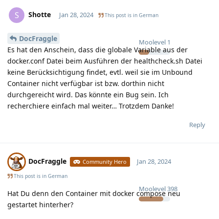
Shotte
S
Jan 28, 2024
This post is in
German
DocFraggle
Moolevel
1
Es hat den Anschein, dass die globale Variable aus der
docker.conf Datei beim Ausführen der healthcheck.sh Datei
keine Berücksichtigung findet, evtl. weil sie im Unbound
Container nicht verfügbar ist bzw. dorthin nicht
durchgereicht wird. Das könnte ein Bug sein. Ich
recherchiere einfach mal weiter… Trotzdem Danke!
Reply
DocFraggle
Jan 28, 2024
Community Hero
This post is in
German
Moolevel
398
Hat Du denn den Container mit docker compose neu
gestartet hinterher?