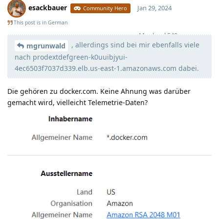
esackbauer
Jan 29, 2024
Community Hero
This post is in
German
Moolevel
540
, allerdings sind bei mir ebenfalls viele
mgrunwald
nach prodextdefgreen-k0uuibjyui-
4ec6503f7037d339.elb.us-east-1.amazonaws.com dabei.
Die gehören zu docker.com. Keine Ahnung was darüber
gemacht wird, vielleicht Telemetrie-Daten?