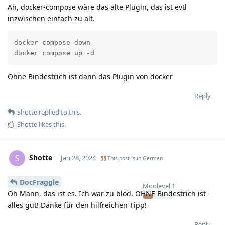
Ah, docker-compose wäre das alte Plugin, das ist evtl
inzwischen einfach zu alt.
docker compose down

docker compose up -d
Ohne Bindestrich ist dann das Plugin von docker
Reply
Shotte
replied to this.
Shotte
likes this
.
Shotte
S
Jan 28, 2024
This post is in
German
DocFraggle
Moolevel
1
Oh Mann, das ist es. Ich war zu blöd. OHNE Bindestrich ist
alles gut! Danke für den hilfreichen Tipp!
Reply