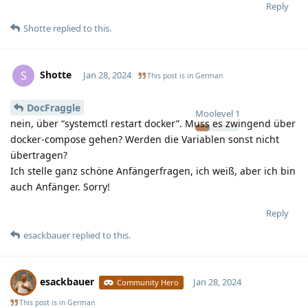
Reply
Shotte
replied to this.
Shotte
S
Jan 28, 2024
This post is in
German
DocFraggle
Moolevel
1
nein, über “systemctl restart docker”. Muss es zwingend über
docker-compose gehen? Werden die Variablen sonst nicht
übertragen?
Ich stelle ganz schöne Anfängerfragen, ich weiß, aber ich bin
auch Anfänger. Sorry!
Reply
esackbauer
replied to this.
esackbauer
Jan 28, 2024
Community Hero
This post is in
German