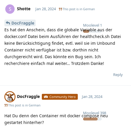
Shotte
S
Jan 28, 2024
This post is in
German
DocFraggle
Moolevel
1
Es hat den Anschein, dass die globale Variable aus der
docker.conf Datei beim Ausführen der healthcheck.sh Datei
keine Berücksichtigung findet, evtl. weil sie im Unbound
Container nicht verfügbar ist bzw. dorthin nicht
durchgereicht wird. Das könnte ein Bug sein. Ich
recherchiere einfach mal weiter… Trotzdem Danke!
Reply
DocFraggle
Jan 28, 2024
Community Hero
This post is in
German
Moolevel
398
Hat Du denn den Container mit docker compose neu
gestartet hinterher?