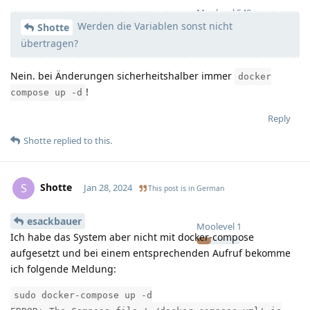
Moolevel
540
Werden die Variablen sonst nicht
Shotte
übertragen?
Nein. bei Änderungen sicherheitshalber immer
docker
!
compose up -d
Reply
Shotte
replied to this.
Shotte
S
Jan 28, 2024
This post is in
German
esackbauer
Moolevel
1
Ich habe das System aber nicht mit docker-compose
aufgesetzt und bei einem entsprechenden Aufruf bekomme
ich folgende Meldung:
sudo docker-compose up -d