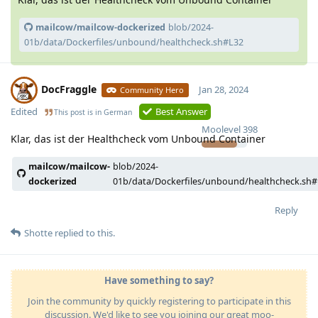
mailcow/mailcow-dockerized
blob/2024-
01b/data/Dockerfiles/unbound/healthcheck.sh#L32
DocFraggle
Jan 28, 2024
Community Hero
Edited
Best Answer
This post is in
German
Moolevel
398
Klar, das ist der Healthcheck vom Unbound Container
mailcow/mailcow-
blob/2024-
dockerized
01b/data/Dockerfiles/unbound/healthcheck.sh
Reply
Shotte
replied to this.
Have something to say?
Join the community by quickly registering to participate in this
discussion. We'd like to see you joining our great moo-