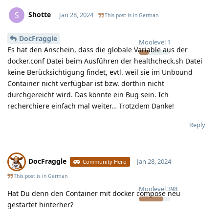
Shotte
S
Jan 28, 2024
This post is in
German
DocFraggle
Moolevel
1
Es hat den Anschein, dass die globale Variable aus der
docker.conf Datei beim Ausführen der healthcheck.sh Datei
keine Berücksichtigung findet, evtl. weil sie im Unbound
Container nicht verfügbar ist bzw. dorthin nicht
durchgereicht wird. Das könnte ein Bug sein. Ich
recherchiere einfach mal weiter… Trotzdem Danke!
Reply
DocFraggle
Jan 28, 2024
Community Hero
This post is in
German
Moolevel
398
Hat Du denn den Container mit docker compose neu
gestartet hinterher?