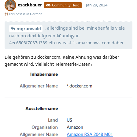
esackbauer
Jan 29, 2024
Community Hero
This post is in
German
Moolevel
540
, allerdings sind bei mir ebenfalls viele
mgrunwald
nach prodextdefgreen-k0uuibjyui-
4ec6503f7037d339.elb.us-east-1.amazonaws.com dabei.
Die gehören zu docker.com. Keine Ahnung was darüber
gemacht wird, vielleicht Telemetrie-Daten?