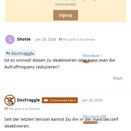
community!
Signup
Shotte
S
Jan 28, 2024
This post is in
German
DocFraggle
Moolevel
1
Ist es sinnvoll diesen zu deaktivieren oder kann man die
Aufruffrequenz reduzieren?
Reply
DocFraggle
Jan 28, 2024
Community Hero
This post is in
German
Moolevel
398
Seit der letzten Version kannst Du ihn in der mailcow.conf
deaktivieren.