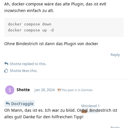
Ah, docker-compose wäre das alte Plugin, das ist evtl
inzwischen einfach zu alt.
docker compose down

docker compose up -d
Ohne Bindestrich ist dann das Plugin von docker
Reply
Shotte
replied to this.
Shotte
likes this
.
Shotte
S
Jan 28, 2024
This post is in
German
DocFraggle
Moolevel
1
Oh Mann, das ist es. Ich war zu blöd. OHNE Bindestrich ist
alles gut! Danke für den hilfreichen Tipp!
Reply