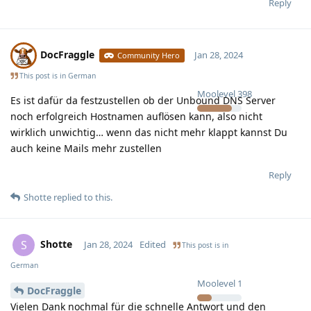
Reply
DocFraggle
Jan 28, 2024
Community Hero
This post is in
German
Moolevel
398
Es ist dafür da festzustellen ob der Unbound DNS Server
noch erfolgreich Hostnamen auflösen kann, also nicht
wirklich unwichtig… wenn das nicht mehr klappt kannst Du
auch keine Mails mehr zustellen
Reply
Shotte
replied to this.
Shotte
S
Jan 28, 2024
Edited
This post is in
German
Moolevel
1
DocFraggle
Vielen Dank nochmal für die schnelle Antwort und den