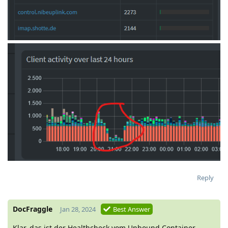
Reply
DocFraggle
Jan 28, 2024
Best Answer
Klar, das ist der Healthcheck vom Unbound Container