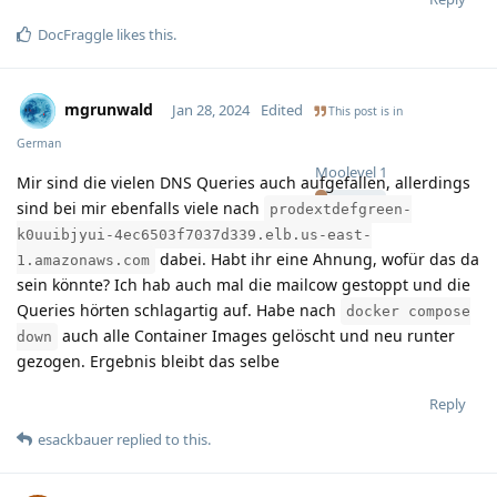
DocFraggle
likes this
.
mgrunwald
Jan 28, 2024
Edited
This post is in
German
Moolevel
1
Mir sind die vielen DNS Queries auch aufgefallen, allerdings
sind bei mir ebenfalls viele nach
prodextdefgreen-
k0uuibjyui-4ec6503f7037d339.elb.us-east-
dabei. Habt ihr eine Ahnung, wofür das da
1.amazonaws.com
sein könnte? Ich hab auch mal die mailcow gestoppt und die
Queries hörten schlagartig auf. Habe nach
docker compose
auch alle Container Images gelöscht und neu runter
down
gezogen. Ergebnis bleibt das selbe
Reply
esackbauer
replied to this.