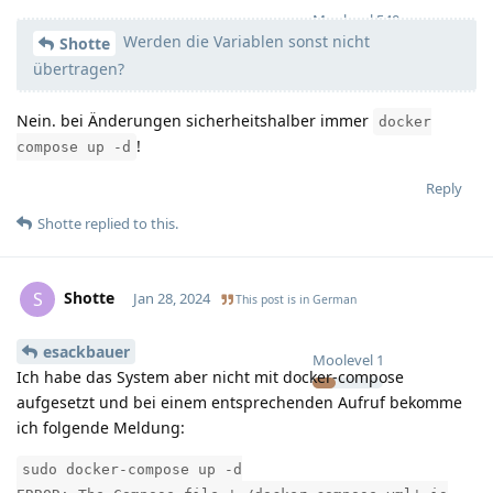
Moolevel
540
Werden die Variablen sonst nicht
Shotte
übertragen?
Nein. bei Änderungen sicherheitshalber immer
docker
!
compose up -d
Reply
Shotte
replied to this.
Shotte
S
Jan 28, 2024
This post is in
German
esackbauer
Moolevel
1
Ich habe das System aber nicht mit docker-compose
aufgesetzt und bei einem entsprechenden Aufruf bekomme
ich folgende Meldung:
sudo docker-compose up -d