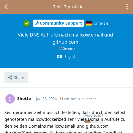
17
of
17
posts
Community Support
GERMAN
Viele DNS Aufrufe nach mailcow.email und
github.com
German
English
Share
Shotte
S
Jan 28, 2024
This post is in
German
Seit geraumer Zeit muss ich festellen, dass durch den selbst
Moolevel
1
gehosteten mailcowdockerized sehr viele Domain Aufrufe zu
den beiden Domains mailcow.email und github.com
durchgeführt werden. Es herrscht eine ständige Grundlast,