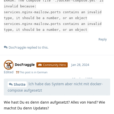
ERROR: The Compose file './docker-compose.yml' is
invalid because:
services.nginx-mailcow.ports contains an invalid
type, it should be a number, or an object
services.nginx-mailcow.ports contains an invalid
type, it should be a number, or an object
Reply
DocFraggle
replied to this.
DocFraggle
Jan 28, 2024
Community Hero
Edited
This post is in
German
Moolevel
398
Ich habe das System aber nicht mit docker-
Shotte
compose aufgesetzt
Wie hast Du es denn dann aufgesetzt? Alles von Hand? Wie
machst Du denn Updates?