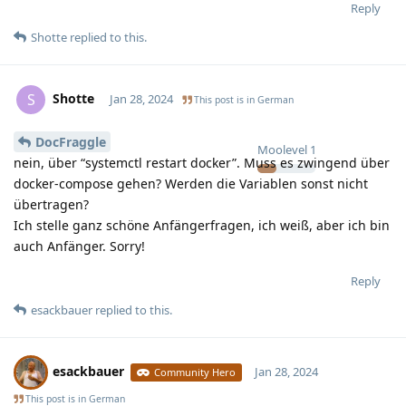
Reply
Shotte
replied to this.
Shotte
S
Jan 28, 2024
This post is in
German
DocFraggle
Moolevel
1
nein, über “systemctl restart docker”. Muss es zwingend über
docker-compose gehen? Werden die Variablen sonst nicht
übertragen?
Ich stelle ganz schöne Anfängerfragen, ich weiß, aber ich bin
auch Anfänger. Sorry!
Reply
esackbauer
replied to this.
esackbauer
Jan 28, 2024
Community Hero
This post is in
German