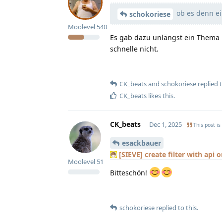
ob es denn ein
schokoriese
Moolevel
540
Es gab dazu unlängst ein Thema h
schnelle nicht.
CK_beats
and
schokoriese
replied t
CK_beats
likes this
.
CK_beats
Dec 1, 2025
This post is
esackbauer
[SIEVE] create filter with api or
Moolevel
51
Bitteschön!
schokoriese
replied to this.