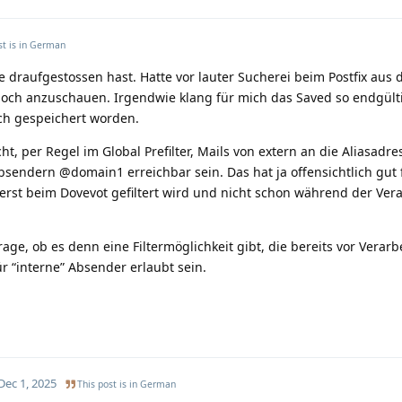
t is in
German
 draufgestossen hast. Hatte vor lauter Sucherei beim Postfix aus
noch anzuschauen. Irgendwie klang für mich das Saved so endgülti
ch gespeichert worden.
ht, per Regel im Global Prefilter, Mails von extern an die Aliasadre
bsendern @domain1 erreichbar sein. Das hat ja offensichtlich gut f
s erst beim Dovevot gefiltert wird und nicht schon während der Ver
Frage, ob es denn eine Filtermöglichkeit gibt, die bereits vor Verar
für “interne” Absender erlaubt sein.
Dec 1, 2025
This post is in
German