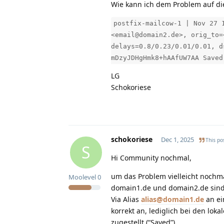
Wie kann ich dem Problem auf d
postfix-mailcow-1 | Nov 27 
<email@domain2.de>, orig_to=
delays=0.8/0.23/0.01/0.01, d
mDzyJDHgHmk8+hAAfUW7AA Saved
LG
Schokoriese
schokoriese
Dec 1, 2025
This pos
S
Hi Community nochmal,
um das Problem vielleicht nochma
Moolevel
0
domain1.de und domain2.de sind 
Via Alias
alias@domain1.de
an ei
korrekt an, lediglich bei den lo
zugestellt (“Saved”).