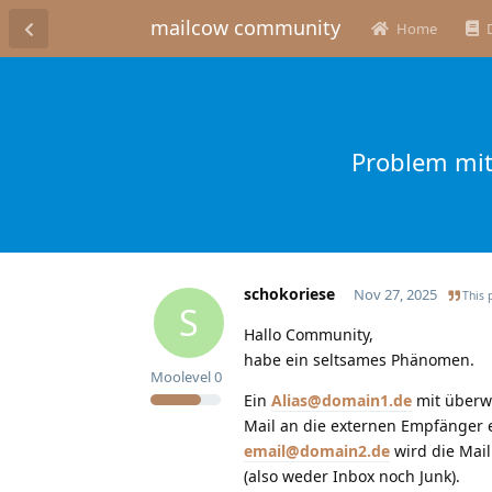
mailcow community
Home
Problem mit
schokoriese
Nov 27, 2025
This 
S
Hallo Community,
habe ein seltsames Phänomen.
Moolevel
0
Ein
Alias@domain1.de
mit überw
Mail an die externen Empfänger er
email@domain2.de
wird die Mail 
(also weder Inbox noch Junk).