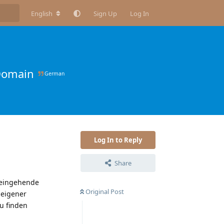
English
Sign Up
Log In
Domain
German
Log In to Reply
Share
 eingehende
Original Post
 eigener
zu finden