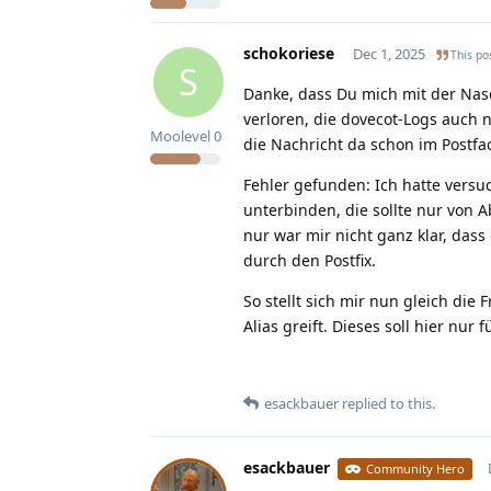
schokoriese
Dec 1, 2025
This pos
S
Danke, dass Du mich mit der Nase
verloren, die dovecot-Logs auch 
Moolevel
0
die Nachricht da schon im Postfa
Fehler gefunden: Ich hatte versuc
unterbinden, die sollte nur von A
nur war mir nicht ganz klar, das
durch den Postfix.
So stellt sich mir nun gleich die 
Alias greift. Dieses soll hier nur 
esackbauer
replied to this.
esackbauer
Community Hero