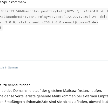
ie Spur kommen?
10:32:33 56b84accbfe5 postfix/lmtp[162517]: 94B2C41F14: 
<alias@domain1.de>, relay=dovecot[172.22.1.250]:24, dela
sn=2.0.0, status=sent (250 2.0.0 <email@domain2.de>
)
t is in
German
l zu verdeutlichen:
beides Domains, die auf der gleichen Mailcow-Instanz laufen.
ne ganze Verteilerliste gehende Mails kommen bei externen Empf
kalen Empfängern @domain2.de sind sie nicht zu finden, obwohl lau