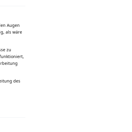
 den Augen
g, als wäre
sse zu
unktioniert,
arbeitung
beitung des
Reply