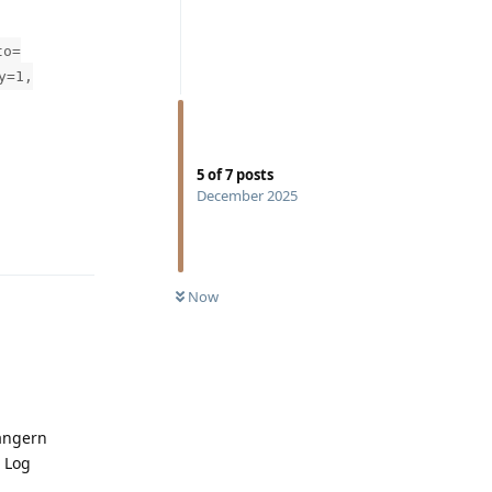
to=
y=1,
5
of
7
posts
December 2025
Reply
Now
ängern
t Log