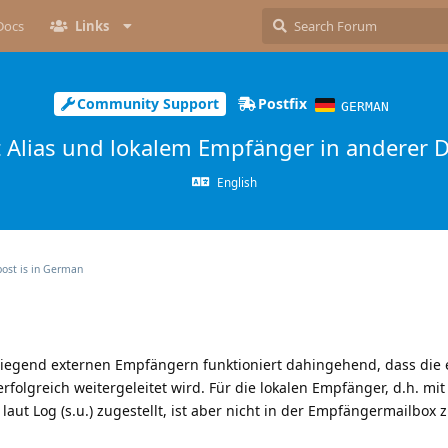
Docs
Links
Community Support
Postfix
GERMAN
 Alias und lokalem Empfänger in anderer 
English
post is in
German
iegend externen Empfängern funktioniert dahingehend, dass die
folgreich weitergeleitet wird. Für die lokalen Empfänger, d.h. mit
laut Log (s.u.) zugestellt, ist aber nicht in der Empfängermailbox 