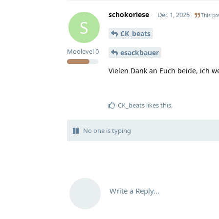
schokoriese
Dec 1, 2025
This pos
S
CK_beats
Moolevel
0
esackbauer
Vielen Dank an Euch beide, ich w
CK_beats
likes this
.
No one is typing
Write a Reply...