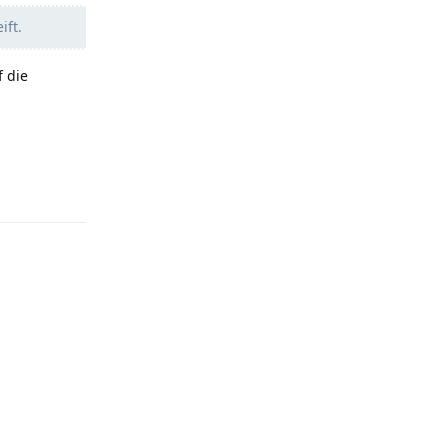
ift.
f die
Reply
Reply