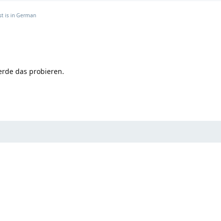
t is in
German
erde das probieren.