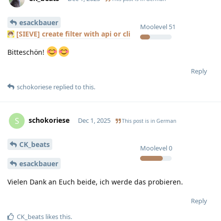
esackbauer
Moolevel
51
[SIEVE] create filter with api or cli
Bitteschön!
Reply
schokoriese
replied to this.
schokoriese
S
Dec 1, 2025
This post is in
German
CK_beats
Moolevel
0
esackbauer
Vielen Dank an Euch beide, ich werde das probieren.
Reply
CK_beats
likes this
.