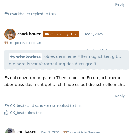
Reply
esackbauer
replied to this.
esackbauer
Dec 1, 2025
Community Hero
This post is in
German
Moolevel
540
ob es denn eine Filtermöglichkeit gibt,
schokoriese
die bereits vor Verarbeitung des Alias greift.
Es gab dazu unlängst ein Thema hier im Forum, ich meine
aber dass das nicht geht. Ich finde es auf die schnelle nicht.
Reply
CK_beats
and
schokoriese
replied to this.
CK_beats
likes this
.
CK_beats
Dec 1, 2025
This post is in
German