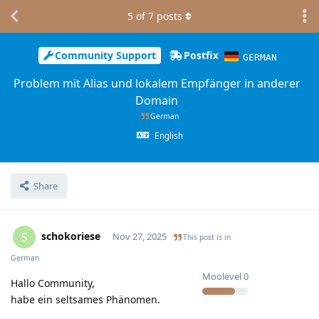
5
of
7
posts
Community Support
Postfix
GERMAN
Problem mit Alias und lokalem Empfänger in anderer
Domain
German
English
Share
schokoriese
S
Nov 27, 2025
This post is in
German
Moolevel
0
Hallo Community,
habe ein seltsames Phänomen.