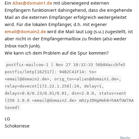
Ein
Alias@domain1.de
mit überwiegend externen
Empfängern funktioniert dahingehend, dass die eingehende
Mail an die externen Empfänger erfolgreich weitergeleitet
wird. Für die lokalen Empfänger, d.h. mit eigener
email@domain2.de
wird die Mail laut Log (s.u.) zugestellt, ist
aber nicht in der Empfängermailbox zu finden (also weder
Inbox noch Junk).
Wie kann ich dem Problem auf die Spur kommen?
postfix-mailcow-1 | Nov 27 10:32:33 56b84accbfe5
postfix/lmtp[162517]: 94B2C41F14: to=
<email@domain2.de>, orig_to=<alias@domain1.de>,
relay=dovecot[172.22.1.250]:24, delay=1,
delays=0.8/0.23/0.01/0.01, dsn=2.0.0, status=sent
(250 2.0.0 <email@domain2.de> mDzyJDHgHmk8+hAAfUW7AA
Saved)
LG
Schokoriese
Reply