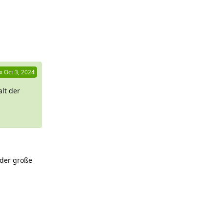
Reply
x
Oct 3, 2024
lt der
der große
Reply