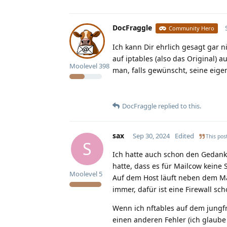
DocFraggle
Community Hero
Ich kann Dir ehrlich gesagt gar n
auf iptables (also das Original) 
Moolevel
398
man, falls gewünscht, seine eig
DocFraggle
replied to this.
sax
Sep 30, 2024
Edited
This post
S
Ich hatte auch schon den Gedank
hatte, dass es für Mailcow keine 
Moolevel
5
Auf dem Host läuft neben dem Ma
immer, dafür ist eine Firewall sc
Wenn ich nftables auf dem jungfr
einen anderen Fehler (ich glaube 