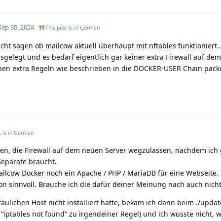
Sep 30, 2024
This post is in
German
icht sagen ob mailcow aktuell überhaupt mit nftables funktioniert… 
ausgelegt und es bedarf eigentlich gar keiner extra Firewall auf de
enen extra Regeln wie beschrieben in die DOCKER-USER Chain pack
 is in
German
en, die Firewall auf dem neuen Server wegzulassen, nachdem ich
Separate braucht.
ilcow Docker noch ein Apache / PHP / MariaDB für eine Webseite. 
hon sinnvoll. Brauche ich die dafür deiner Meinung nach auch nich
äulichen Host nicht installiert hatte, bekam ich dann beim ./updat
“iptables not found” zu irgendeiner Regel) und ich wusste nicht, w