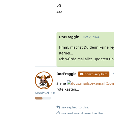
vG
sax
DocFraggle
Oct 2, 2024
Hmm, machst Du denn keine rege
Kernel…
Ich würde mal alles updaten und
DocFraggle
Community Hero
Siehe
rote Kasten…
Moolevel
398
sax
replied to this.
sax
and
esackbauer
like this
.