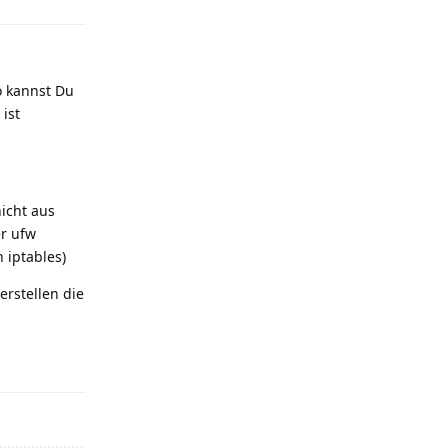
so kannst Du
ist
icht aus
er ufw
 iptables)
erstellen die
Reply