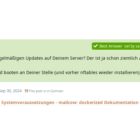
Best Answer
set by
sa
lmäßigen Updates auf Deinem Server? Der ist ja schon ziemlich a
 booten an Deiner Stelle (und vorher nftables wieder installieren)
Sep 30, 2024
This post is in
German
Systemvoraussetzungen - mailcow: dockerized Dokumentation