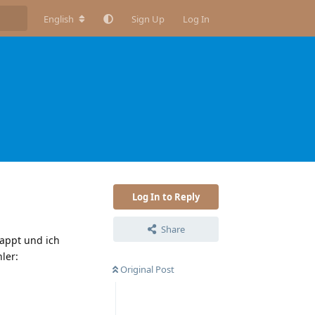
English
Sign Up
Log In
Log In to Reply
Share
lappt und ich
ler:
Original Post