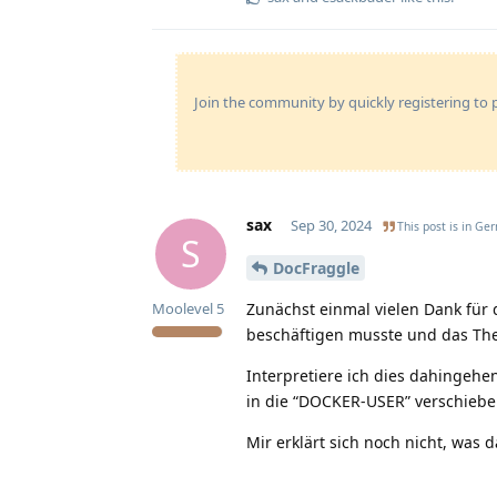
Join the community by quickly registering to p
sax
Sep 30, 2024
This post is in
Ger
S
DocFraggle
Zunächst einmal vielen Dank für 
Moolevel
5
beschäftigen musste und das The
Interpretiere ich dies dahingehen
in die “DOCKER-USER” verschiebe
Mir erklärt sich noch nicht, was