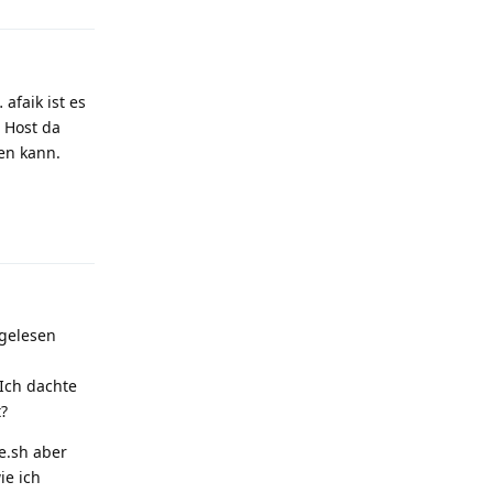
afaik ist es
m Host da
en kann.
Reply
 gelesen
Ich dachte
t?
e.sh aber
ie ich