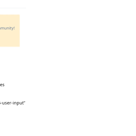
ommunity!
les
6-user-input”
Reply