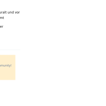
uralt und vor
mmt
her
Reply
ommunity!