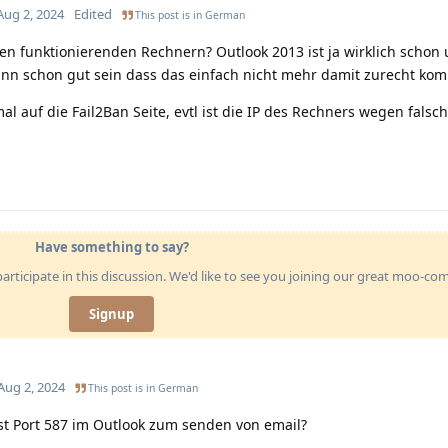
Aug 2, 2024
Edited
This post is in
German
en funktionierenden Rechnern? Outlook 2013 ist ja wirklich schon 
 kann schon gut sein dass das einfach nicht mehr damit zurecht ko
al auf die Fail2Ban Seite, evtl ist die IP des Rechners wegen falsc
Have something to say?
articipate in this discussion. We'd like to see you joining our great moo-c
Signup
Aug 2, 2024
This post is in
German
t Port 587 im Outlook zum senden von email?