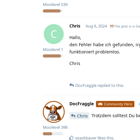
Moolevel
539
Chris
Aug 6, 2024
This post is in
Ge
C
Hallo,
den Fehler habe ich gefunden, ir
Moolevel
1
funktioniert problemlos.
Chris
DocFraggle
replied to this.
DocFraggle
Community Hero
Trotzdem solltest Du b
Chris
Moolevel
398
esackbauer
likes this
.