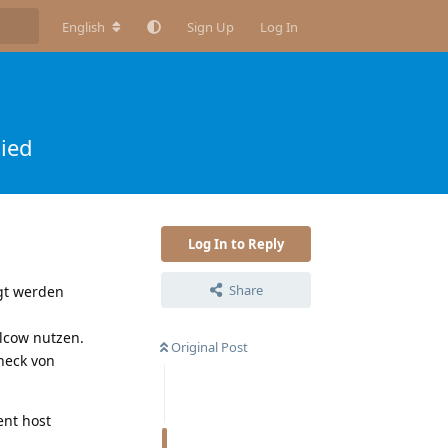
English
Sign Up
Log In
nied
Log In to Reply
Share
agt werden
ilcow nutzen.
Original Post
heck von
ent host