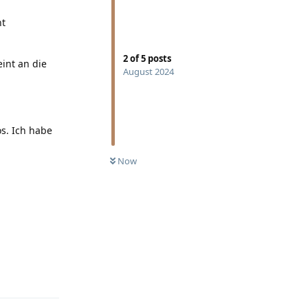
nt
2
of
5
posts
int an die
August 2024
os. Ich habe
Now
Reply