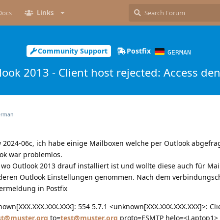
Docs
Links
Community Support
Postfix
GERMAN
look 2013 - Client host rejected: Access de
rman
w 2024-06c, ich habe einige Mailboxen welche per Outlook abgefr
ook war problemlos.
wo Outlook 2013 drauf installiert ist und wollte diese auch für Ma
anderen Outlook Einstellungen genommen. Nach dem verbindungsc
lermeldung in Postfix
own[XXX.XXX.XXX.XXX]: 554 5.7.1 <unknown[XXX.XXX.XXX.XXX]>: Cli
st@muster.org
to=
test@muster.org
proto=ESMTP helo=<Laptop1>