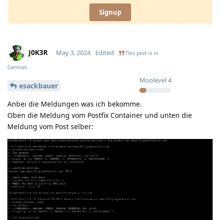
Signup
J0K3R
May 3, 2024
Edited
This post is in
German
Moolevel
4
esackbauer
Anbei die Meldungen was ich bekomme.
Oben die Meldung vom Postfix Container und unten die
Meldung vom Post selber: