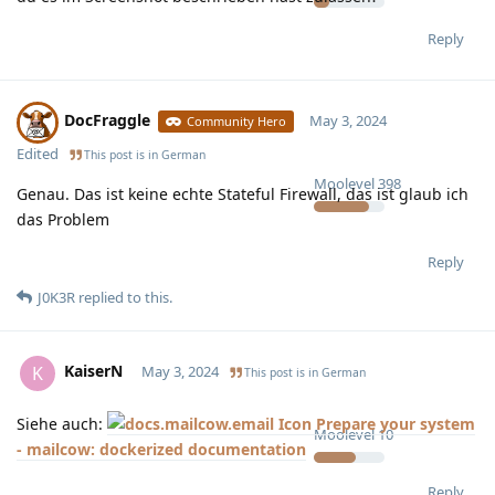
Reply
DocFraggle
May 3, 2024
Community Hero
Edited
This post is in
German
Moolevel
398
Genau. Das ist keine echte Stateful Firewall, das ist glaub ich
das Problem
Reply
J0K3R
replied to this.
KaiserN
K
May 3, 2024
This post is in
German
Siehe auch:
Prepare your system
Moolevel
10
- mailcow: dockerized documentation
Reply