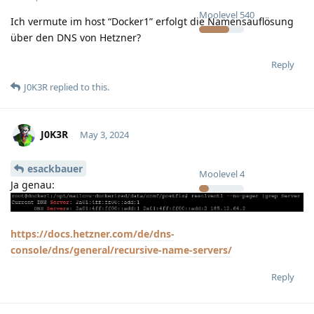
Moolevel
540
Ich vermute im host “Docker1” erfolgt die Namensauflösung
über den DNS von Hetzner?
Reply
J0K3R
replied to this.
J0K3R
May 3, 2024
esackbauer
Moolevel
4
Ja genau:
https://docs.hetzner.com/de/dns-
console/dns/general/recursive-name-servers/
Reply