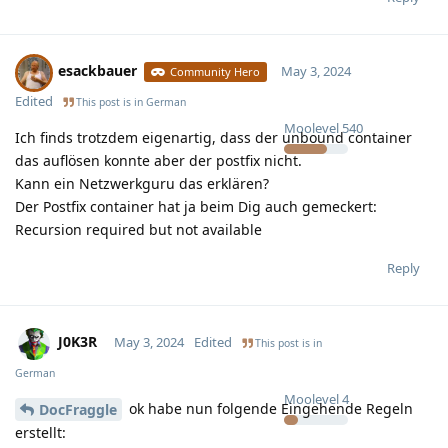
esackbauer
May 3, 2024
Community Hero
Edited
This post is in
German
Moolevel
540
Ich finds trotzdem eigenartig, dass der unbound container
das auflösen konnte aber der postfix nicht.
Kann ein Netzwerkguru das erklären?
Der Postfix container hat ja beim Dig auch gemeckert:
Recursion required but not available
Reply
J0K3R
May 3, 2024
Edited
This post is in
German
Moolevel
4
ok habe nun folgende Eingehende Regeln
DocFraggle
erstellt: