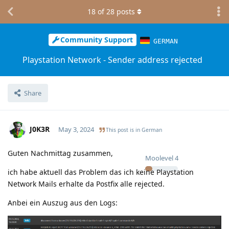
18
of
28
posts
Community Support
GERMAN
Playstation Network - Sender address rejected
Share
J0K3R
May 3, 2024
This post is in
German
Guten Nachmittag zusammen,
Moolevel
4
ich habe aktuell das Problem das ich keine Playstation
Network Mails erhalte da Postfix alle rejected.
Anbei ein Auszug aus den Logs: