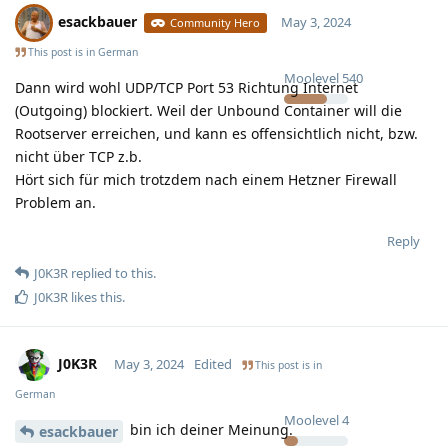
esackbauer
May 3, 2024
Community Hero
This post is in
German
Moolevel
540
Dann wird wohl UDP/TCP Port 53 Richtung Internet
(Outgoing) blockiert. Weil der Unbound Container will die
Rootserver erreichen, und kann es offensichtlich nicht, bzw.
nicht über TCP z.b.
Hört sich für mich trotzdem nach einem Hetzner Firewall
Problem an.
Reply
J0K3R
replied to this.
J0K3R
likes this
.
J0K3R
May 3, 2024
Edited
This post is in
German
Moolevel
4
bin ich deiner Meinung.
esackbauer