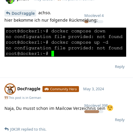
achso.
DocFraggle
Moolevel
4
hier bekomme ich nur folgende Rückmeldung:
Reply
DocFraggle
May 3, 2024
Community Hero
This post is in
German
Moolevel
398
Naja, Du musst schon im Mailcow Verzeichnis sein
Reply
J0K3R
replied to this.