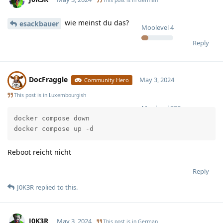
wie meinst du das?
esackbauer
Moolevel
4
Reply
DocFraggle
May 3, 2024
Community Hero
This post is in
Luxembourgish
Moolevel
398
docker compose down

docker compose up -d
Reboot reicht nicht
Reply
J0K3R
replied to this.
J0K3R
May 3, 2024
This post is in
German