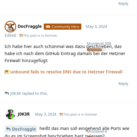
Reply
DocFraggle
May 3, 2024
Community Hero
Edited
This post is in
German
Moolevel
398
Ich habe hier auch schonmal was dazu geschrieben, das
habe ich nach dem GitHub Eintrag damals bei der Hetzner
Firewall hinzugefügt:
unbound fails to resolve DNS due to Hetzner Firewall
Reply
J0K3R
replied to this.
J0K3R
May 3, 2024
This post is in
German
heißt das man soll eingehend alle Ports wie
DocFraggle
Moolevel
4
du es im Screenshot beschrieben hast zulassen?