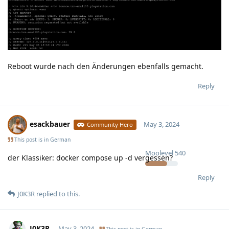
Reboot wurde nach den Änderungen ebenfalls gemacht.
Reply
esackbauer
May 3, 2024
Community Hero
This post is in
German
Moolevel
540
der Klassiker: docker compose up -d vergessen?
Reply
J0K3R
replied to this.
J0K3R
May 3, 2024
This post is in
German