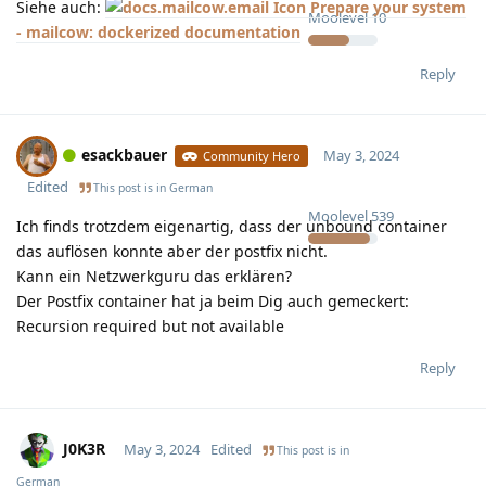
Siehe auch:
Prepare your system
Moolevel
10
- mailcow: dockerized documentation
Reply
esackbauer
May 3, 2024
Community Hero
Edited
This post is in
German
Moolevel
539
Ich finds trotzdem eigenartig, dass der unbound container
das auflösen konnte aber der postfix nicht.
Kann ein Netzwerkguru das erklären?
Der Postfix container hat ja beim Dig auch gemeckert:
Recursion required but not available
Reply
J0K3R
May 3, 2024
Edited
This post is in
German