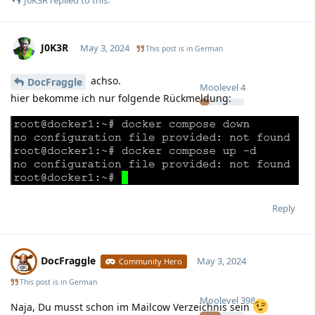
J0K3R
May 3, 2024
This post is in
German
achso.
DocFraggle
Moolevel
4
hier bekomme ich nur folgende Rückmeldung:
Reply
DocFraggle
May 3, 2024
Community Hero
This post is in
German
Moolevel
398
Naja, Du musst schon im Mailcow Verzeichnis sein