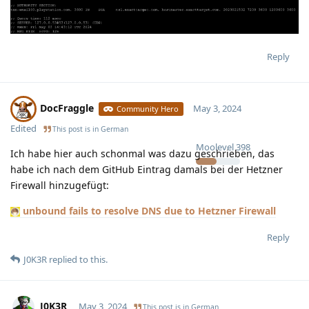
Reply
DocFraggle
May 3, 2024
Community Hero
Edited
This post is in
German
Moolevel
398
Ich habe hier auch schonmal was dazu geschrieben, das
habe ich nach dem GitHub Eintrag damals bei der Hetzner
Firewall hinzugefügt:
unbound fails to resolve DNS due to Hetzner Firewall
Reply
J0K3R
replied to this.
J0K3R
May 3, 2024
This post is in
German