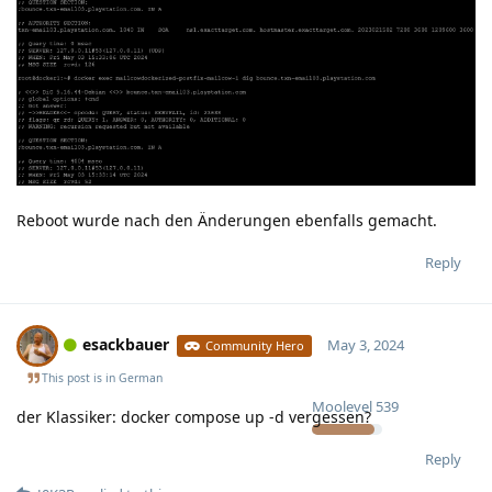
Reboot wurde nach den Änderungen ebenfalls gemacht.
Reply
esackbauer
May 3, 2024
Community Hero
This post is in
German
Moolevel
539
der Klassiker: docker compose up -d vergessen?
Reply