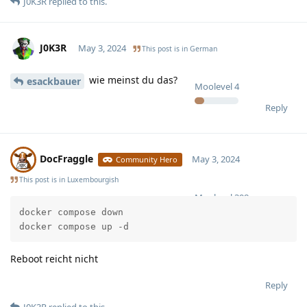
J0K3R
replied to this.
J0K3R
May 3, 2024
This post is in
German
wie meinst du das?
esackbauer
Moolevel
4
Reply
DocFraggle
May 3, 2024
Community Hero
This post is in
Luxembourgish
Moolevel
398
docker compose down

docker compose up -d
Reboot reicht nicht
Reply
J0K3R
replied to this.