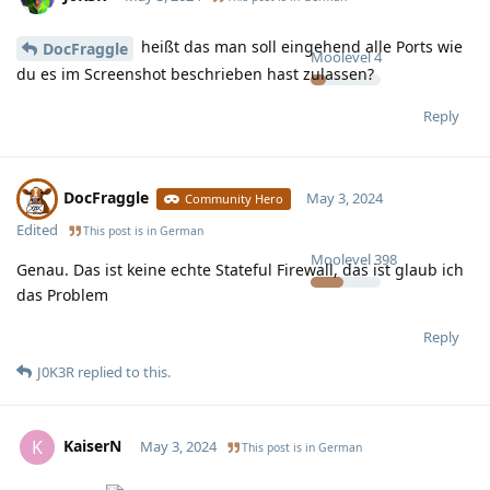
heißt das man soll eingehend alle Ports wie
DocFraggle
Moolevel
4
du es im Screenshot beschrieben hast zulassen?
Reply
DocFraggle
May 3, 2024
Community Hero
Edited
This post is in
German
Moolevel
398
Genau. Das ist keine echte Stateful Firewall, das ist glaub ich
das Problem
Reply
J0K3R
replied to this.
KaiserN
K
May 3, 2024
This post is in
German