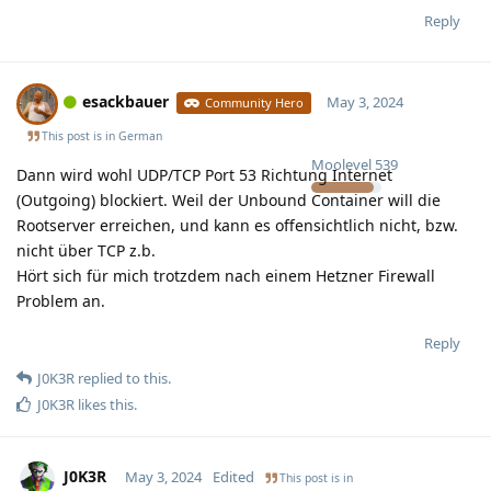
Reply
esackbauer
May 3, 2024
Community Hero
This post is in
German
Moolevel
539
Dann wird wohl UDP/TCP Port 53 Richtung Internet
(Outgoing) blockiert. Weil der Unbound Container will die
Rootserver erreichen, und kann es offensichtlich nicht, bzw.
nicht über TCP z.b.
Hört sich für mich trotzdem nach einem Hetzner Firewall
Problem an.
Reply
J0K3R
replied to this.
J0K3R
likes this
.
J0K3R
May 3, 2024
Edited
This post is in