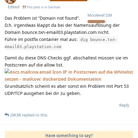
Edited
This post is in
German
Moolevel
539
Das Problem ist “Domain not found”.
D.h. irgendwas klappt da bei der Namensauflösung der
Domain bounce.txn-email03.playstation.com nicht.
Führe im postfix container mal aus:
dig bounce.txn-
email03.playstation.com
Damit du diese DNS-Checks ggf. abschaltest müssen sie im
Postscreen auf die allow list.
IP in Postscreen auf die Whitelist
setzen - mailcow: dockerized Dokumentation
Grundsätzlich scheint es aber sonst ein Problem mit Port 53
UDP/TCP ausgehen bei dir zu geben.
Reply
J0K3R
replied to this.
Have something to say?