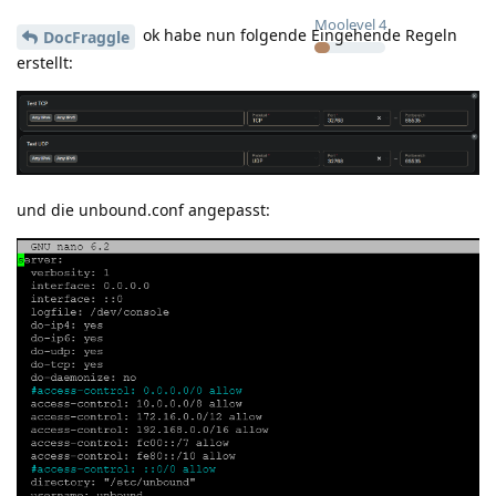
Moolevel
4
ok habe nun folgende Eingehende Regeln
DocFraggle
erstellt:
und die unbound.conf angepasst: