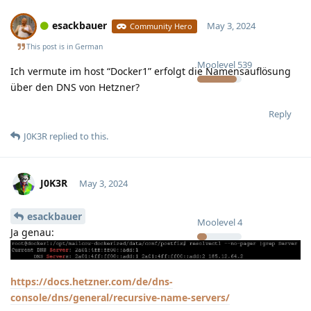
esackbauer
May 3, 2024
Community Hero
This post is in
German
Moolevel
539
Ich vermute im host “Docker1” erfolgt die Namensauflösung
über den DNS von Hetzner?
Reply
J0K3R
replied to this.
J0K3R
May 3, 2024
esackbauer
Moolevel
4
Ja genau:
https://docs.hetzner.com/de/dns-
console/dns/general/recursive-name-servers/