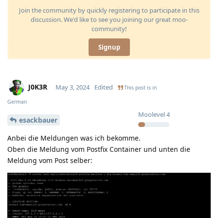
Join the community by quickly registering to participate in this
discussion. We'd like to see you joining our great moo-
community!
Signup
J0K3R
May 3, 2024
Edited
This post is in
German
Moolevel
4
esackbauer
Anbei die Meldungen was ich bekomme.
Oben die Meldung vom Postfix Container und unten die
Meldung vom Post selber: