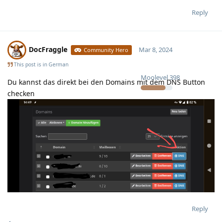
Reply
DocFraggle
Mar 8, 2024
Community Hero
This post is in
German
Moolevel
398
Du kannst das direkt bei den Domains mit dem DNS Button
checken
Reply