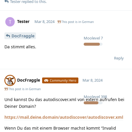
Tester
replied to this.
Tester
T
Mar 8, 2024
This post is in
German
DocFraggle
Moolevel
7
Da stimmt alles.
Reply
DocFraggle
Mar 8, 2024
Community Hero
This post is in
German
Moolevel
398
Und kannst Du das autodiscover.xml von extern aufrufen bei
Deiner Domain?
https://mail.deine.domain/autodiscover/autodiscover.xml
Wenn Du das mit einem Browser machst kommt “Invalid