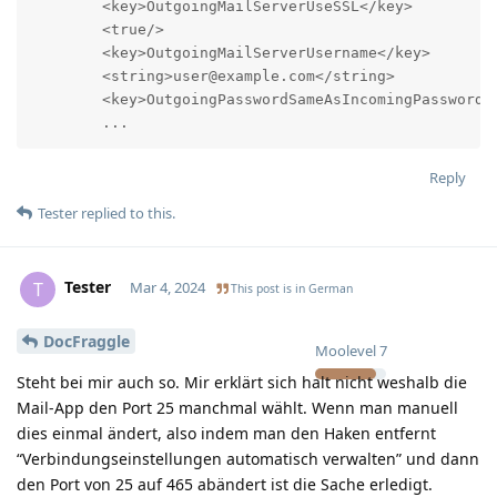
        <key>OutgoingMailServerUseSSL</key>

        <true/>

        <key>OutgoingMailServerUsername</key>

        <string>user@example.com</string>

        <key>OutgoingPasswordSameAsIncomingPassword</
        ...
Reply
Tester
replied to this.
Tester
T
Mar 4, 2024
This post is in
German
DocFraggle
Moolevel
7
Steht bei mir auch so. Mir erklärt sich halt nicht weshalb die
Mail-App den Port 25 manchmal wählt. Wenn man manuell
dies einmal ändert, also indem man den Haken entfernt
“Verbindungseinstellungen automatisch verwalten” und dann
den Port von 25 auf 465 abändert ist die Sache erledigt.