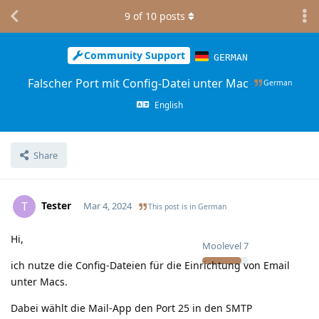
9
of
10
posts
Community Support
GERMAN
Falscher Port mit Config-Datei unter Mac
German
English
Share
Tester
T
Mar 4, 2024
This post is in
German
Hi,
Moolevel
7
ich nutze die Config-Dateien für die Einrichtung von Email
unter Macs.
Dabei wählt die Mail-App den Port 25 in den SMTP