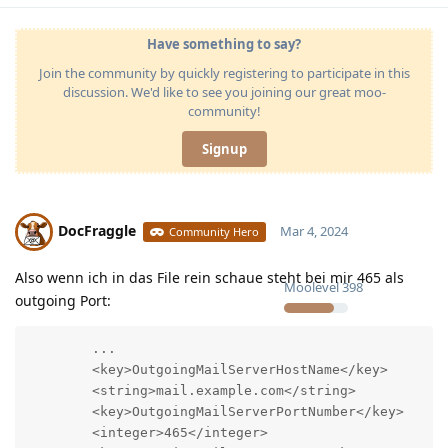
Have something to say?
Join the community by quickly registering to participate in this
discussion. We'd like to see you joining our great moo-
community!
Signup
DocFraggle
Mar 4, 2024
Community Hero
Also wenn ich in das File rein schaue steht bei mir 465 als
Moolevel
398
outgoing Port:
        ...

        <key>OutgoingMailServerHostName</key>

        <string>mail.example.com</string>

        <key>OutgoingMailServerPortNumber</key>

        <integer>465</integer>
