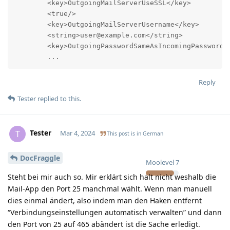
        <key>OutgoingMailServerUseSSL</key>

        <true/>

        <key>OutgoingMailServerUsername</key>

        <string>user@example.com</string>

        <key>OutgoingPasswordSameAsIncomingPassword</
        ...
Reply
Tester
replied to this.
Tester
T
Mar 4, 2024
This post is in
German
DocFraggle
Moolevel
7
Steht bei mir auch so. Mir erklärt sich halt nicht weshalb die
Mail-App den Port 25 manchmal wählt. Wenn man manuell
dies einmal ändert, also indem man den Haken entfernt
“Verbindungseinstellungen automatisch verwalten” und dann
den Port von 25 auf 465 abändert ist die Sache erledigt.