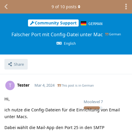
9
of
10
posts
Community Support
GERMAN
Falscher Port mit Config-Datei unter Mac
German
English
Share
Tester
T
Mar 4, 2024
This post is in
German
Hi,
Moolevel
7
ich nutze die Config-Dateien für die Einrichtung von Email
unter Macs.
Dabei wählt die Mail-App den Port 25 in den SMTP