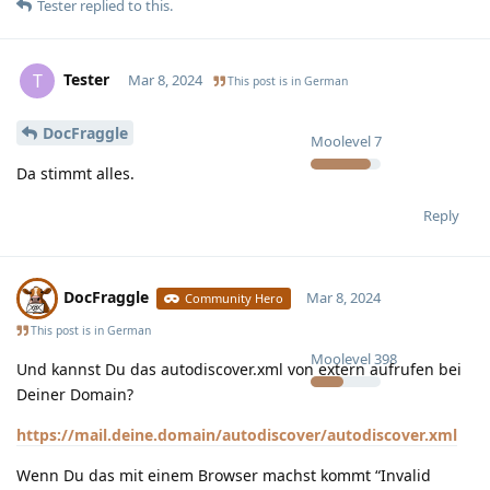
Tester
replied to this.
Tester
T
Mar 8, 2024
This post is in
German
DocFraggle
Moolevel
7
Da stimmt alles.
Reply
DocFraggle
Mar 8, 2024
Community Hero
This post is in
German
Moolevel
398
Und kannst Du das autodiscover.xml von extern aufrufen bei
Deiner Domain?
https://mail.deine.domain/autodiscover/autodiscover.xml
Wenn Du das mit einem Browser machst kommt “Invalid