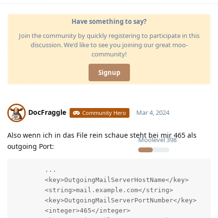
Have something to say?
Join the community by quickly registering to participate in this
discussion. We'd like to see you joining our great moo-
community!
Signup
DocFraggle
Mar 4, 2024
Community Hero
Also wenn ich in das File rein schaue steht bei mir 465 als
Moolevel
398
outgoing Port:
        ...

        <key>OutgoingMailServerHostName</key>

        <string>mail.example.com</string>

        <key>OutgoingMailServerPortNumber</key>

        <integer>465</integer>
