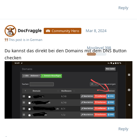
Reply
DocFraggle
Mar 8, 2024
Community Hero
This post is in
German
Moolevel
398
Du kannst das direkt bei den Domains mit dem DNS Button
checken
Reply