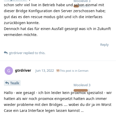
Moolevel
3
schon sehr viel live in Betrieb habe und schon einmal mit
dieser Bridge Konfiguration den Server zerschossen habe;
gut das es den rescue modus gibt und ich die interfaces
zurückbigen konnte.
Dennoch hat das für einen Ausfall gesorgt was ich in Zukunft
vermeiden möchte.
Reply
gtrdriver
replied to this.
gtrdriver
G
Jun 13, 2022
This post is in
German
Tealk
Moolevel
3
Hallo - wie gesagt - ich bin leider kein proxmox spezialist - wir
hatten als wir noch proxmox eingesetzt hatten auch immer
wieder probleme mit den Bridges …. wobei du dir ja im Worst
Case ein Lara Interface legen lassen kannst …