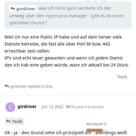
Moolevel
3
was ich nicht ganz verstehe ich der
gtrdriver
umweg über den nginx prox manager - gibt es da einen
speziellen Grund ?
Weil ich nur eine Public IP habe und auf dem Server viele
Dienste betreibe, die fast alle über Port 90 bzw. 443
erreichbar sein sollen.
IP’s sind echt teuer geworden und wenn ich jedem Dienst
den ich hab eine geben würde, wäre ich aktuell bei 24 Stück.
Reply
gtrdriver
replied to this.
gtrdriver
G
Jun 13, 2022
This post is in
German
Tealk
Moolevel
3
Ok - ja - den Grund sehe ich prinzipiell ein - allerdings weiß