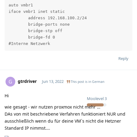
auto vmbr1

iface vmbr1 inet static

	address 192.168.100.2/24

	bridge-ports none

	bridge-stp off

	bridge-fd 0

#Interne Netzwerk
Reply
gtrdriver
G
Jun 13, 2022
This post is in
German
Hi
Moolevel
3
wie gesagt - wir nutzen proxmox nicht mehr …
DAs von mit beschriebene Verfahren funktioniert NUR und
ausschließlich wenn du für deine VM´s nicht die Hetzner
Standard IP nimmst….