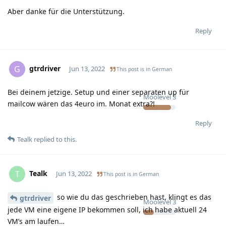
Aber danke für die Unterstützung.
Reply
gtrdriver
G
Jun 13, 2022
This post is in
German
Bei deinem jetzige. Setup und einer separaten up für
Moolevel
3
mailcow wären das 4euro im. Monat extra?!
Reply
Tealk
replied to this.
Tealk
T
Jun 13, 2022
This post is in
German
so wie du das geschrieben hast, klingt es das
gtrdriver
Moolevel
3
jede VM eine eigene IP bekommen soll, ich habe aktuell 24
VM’s am laufen…