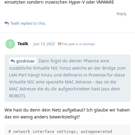
einsetzten sondern inzwischen Hyper-V oder VMWARE
Reply
Tealk
replied to this.
Tealk
T
Jun 13, 2022
This post is in
German
Dann fügst du deiner Pfsense eine
Moolevel
3
gtrdriver
zusätzliche Virtuelle NIC hinzu welche an der Bridge zum
LAN Port hängt hinzu und definierst in Proxmox für diese
Virtuelle NIC eine spezielle MAC Adresse - das ist die
MAC Adresse die du dir aufgeschrieben hast (aus dem
ROBOT).
Wie hast du denn dein Netz aufgebaut? Ich glaube wir haben
das ein wenig anders bewerkstelligt?
# network interface settings; autogenerated
