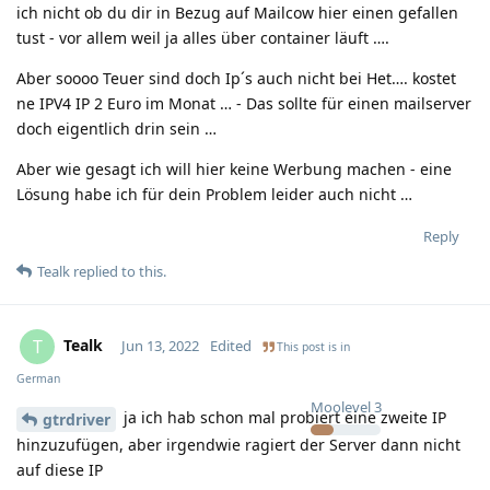
ich nicht ob du dir in Bezug auf Mailcow hier einen gefallen
tust - vor allem weil ja alles über container läuft ….
Aber soooo Teuer sind doch Ip´s auch nicht bei Het…. kostet
ne IPV4 IP 2 Euro im Monat … - Das sollte für einen mailserver
doch eigentlich drin sein …
Aber wie gesagt ich will hier keine Werbung machen - eine
Lösung habe ich für dein Problem leider auch nicht …
Reply
Tealk
replied to this.
Tealk
T
Jun 13, 2022
Edited
This post is in
German
Moolevel
3
ja ich hab schon mal probiert eine zweite IP
gtrdriver
hinzuzufügen, aber irgendwie ragiert der Server dann nicht
auf diese IP