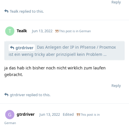
Reply
Tealk
replied to this.
Tealk
T
Jun 13, 2022
This post is in
German
Das Anlegen der IP in PFsense / Proxmox
Moolevel
3
gtrdriver
ist ein wenig tricky aber prinzipiell kein Problem …
ja das hab ich bisher noch nicht wirklich zum laufen
gebracht.
Reply
gtrdriver
replied to this.
gtrdriver
G
Jun 13, 2022
Edited
This post is in
German