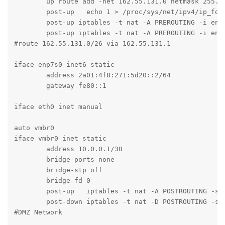
	up route add -net 162.55.131.0 netmask 255.255.255.192 gw 162.55.131.1 dev enp7s0

	post-up   echo 1 > /proc/sys/net/ipv4/ip_forward

	post-up iptables -t nat -A PREROUTING -i enp7s0 -p tcp -m multiport ! --dport 22,8006 -j DNAT --to 10.0.0.2

	post-up iptables -t nat -A PREROUTING -i enp7s0 -p udp -j DNAT --to 10.0.0.2

#route 162.55.131.0/26 via 162.55.131.1

iface enp7s0 inet6 static

	address 2a01:4f8:271:5d20::2/64

	gateway fe80::1

iface eth0 inet manual

auto vmbr0

iface vmbr0 inet static

	address 10.0.0.1/30

	bridge-ports none

	bridge-stp off

	bridge-fd 0

	post-up   iptables -t nat -A POSTROUTING -s '10.0.0.0/30' -o enp7s0 -j MASQUERADE

	post-down iptables -t nat -D POSTROUTING -s '10.0.0.0/30' -o enp7s0 -j MASQUERADE

#DMZ Network
