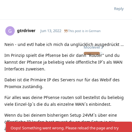
Reply
gtrdriver
G
Jun 13, 2022
This post is in
German
Nein - und evtl habe ich mich da unglücklich ausgedrückt …
Moolevel
3
Im Prinzip spielt die Pfsense bei dir dann “Router” und du
kannst der Pfsense ja beliebig viele öffentliche IP´s als WAN
Interfaces zuweisen.
Dabei ist die Primäre IP des Servers nur für das Webif des
Proxmox zuständig.
Für alles was deine PFsense routen soll bestellst du beliebig
viele Einzel-Ip´s die du als einzelne WAN´s einbindest.
Wenn du bei deinem bisherigen Setup 24VM´s über eine
öffentliche IP laufen hast musst du an dem Setup ja nix
Oops! Something went wrong. Please reload the page and try
ändern.