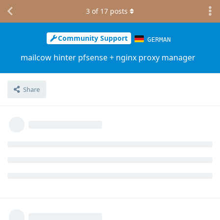
3
of
17
posts
Community Support
GERMAN
mailcow hinter pfsense + nginx proxy manager
Share