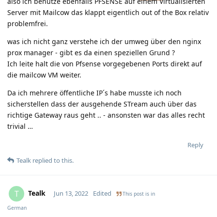
also ich benutze ebenfalls PFSENSE auf einem Virtualisierten
Server mit Mailcow das klappt eigentlich out of the Box relativ
problemfrei.
was ich nicht ganz verstehe ich der umweg über den nginx
prox manager - gibt es da einen speziellen Grund ?
Ich leite halt die von Pfsense vorgegebenen Ports direkt auf
die mailcow VM weiter.
Da ich mehrere öffentliche IP´s habe musste ich noch
sicherstellen dass der ausgehende STream auch über das
richtige Gateway raus geht .. - ansonsten war das alles recht
trivial …
Reply
Tealk
replied to this.
Tealk
T
Jun 13, 2022
Edited
This post is in
German