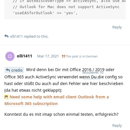
  // If autodiscoverType => activesync, also use Act
  // Outlook for Mac does not support ActiveSync

  'useEASforOutlook' => 'yes',
Reply
olli1411
replied to this.
olli1411
O
Mar 17, 2021
This post is in
German
Wird denn bei Dir mit Office 2016 / 2019 oder
credo
Moolevel
10
Office 365 auch ActiveSync verwendet wenn Du die config so
hast oder stößt Du auch auf den Fehler wie hier beschrieben
(da hat etwas nicht geklappt):
Need some help with email client Outlook from a
Microsoft 365 subscription
Konntest du es mit imap schon einmal testen, erfolgreich?
Reply