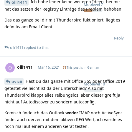
Ich habe leider keine weiteren Ideen, bei mir
olli1411
Moolevel
7
hat das setzen der Registry Einträge das Problem behoben.
Das das ganze bei dir mit Thunderbird fuktioniert, liegt es
definitiv am Email Client.
Reply
olli1411
replied to this.
olli1411
O
Mar 16, 2021
This post is in
German
Hast Du das ganze mit Office 365 oder Office 2019
ovizii
Moolevel
10
getestet vielleicht ist da der Unterschied? Also mit
Thunderbird klappt alles reibungslos, aber dieser greift ja
nicht auf Autodiscover zu sondern autoconfig.
Komisch finde ich das Outlook
weder
IMAP noch ActiveSync
findet auch derzeit mit dem aktiven REG Wert, ich werde es
noch mal auf einem anderen Gerät testen.