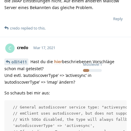
die IMAP Einstellungen nicht. Auf einem anderen Mailcow
Server eines Bekannten das gleiche Problem.
Reply
credo
replied to this.
credo
C
Mar 17, 2021
Hast du die
hier
beschriebenen Vorschläge
olli1411
Moolevel
1
schon mal getestet?
Und evtl. ‘autodiscoverType’ => ‘activesync’ in
‘autodiscoverType’ => ‘imap’ ändern?
So schauts bei mir aus:
  // General autodiscover service type: "activesync" 
  // emClient uses autodiscover, but does not support
  // With SOGo disabled, the type will always fallbac
  'autodiscoverType' => 'activesync',
