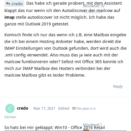
Das habe ich gerade probiert, mit dem Assistent
credo
Moolevel
10
klappt das nur wenn ich den Autodiscover der mailcow auf
imap
stelle autodiscover ist nicht möglich. Ich habe das
ganze mit Outlook 2019 getestet.
Komisch finde ich nur das wenn ich z.B. eine Mailbox eingebe
die ich bei einem Hosting Anbieter habe, werden direkt die
IMAP Einstellungen von Outlook gefunden, dort wird auch die
.xml config verwendet. Also muss das ja iwie auch mit der
mailcow funktionieren oder? Selbst mit Office 365 konnte ich
mich zur IMAP Mailbox des Hosters verbinden bei der
mailcow Mailbox gibt es leider Probleme.
Reply
credo
C
Mar 17, 2021
Edited
This post is in
German
Moolevel
1
So hats bei mir geklappt: Win10 - Office 2016 Retail