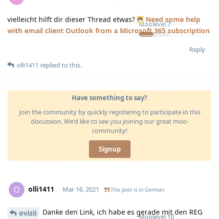
vielleicht hilft dir dieser Thread etwas?
Need some help
Moolevel
7
with email client Outlook from a Microsoft 365 subscription
Reply
olli1411
replied to this.
Have something to say?
Join the community by quickly registering to participate in this
discussion. We'd like to see you joining our great moo-
community!
Signup
olli1411
O
Mar 16, 2021
This post is in
German
Danke den Link, ich habe es gerade mit den REG
ovizii
Moolevel
10