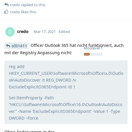
credo
replied to this.
credo
likes this
.
credo
C
Mar 17, 2021
Edited
Office/ Outlook 365 hat nicht funktioniert, auch
olli1411
Moolevel
1
mit der Registry Anpassung nicht:
reg add
HKEY_CURRENT_USER\Software\Microsoft\Office\x.0\Outlo
ok\AutoDiscover /t REG_DWORD /v
ExcludeExplicitO365Endpoint /d 1
Set-ItemProperty -Path
“HKCU:\Software\Microsoft\Office\16.0\Outlook\AutoDisco
ver” -Name ‘ExcludeExplicitO365Endpoint’ -Value 1 -Type
DWORD –Force
Ohne Änderungen in der