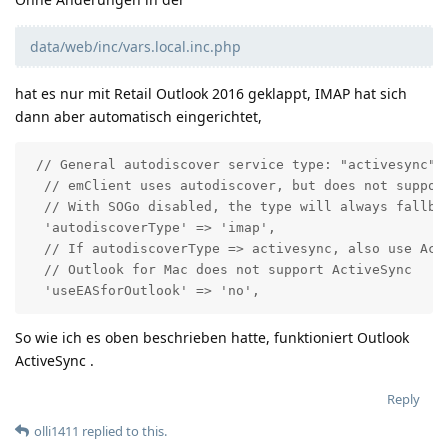
data/web/inc/vars.local.inc.php
hat es nur mit Retail Outlook 2016 geklappt, IMAP hat sich
dann aber automatisch eingerichtet,
 // General autodiscover service type: "activesync" o
  // emClient uses autodiscover, but does not support
  // With SOGo disabled, the type will always fallbac
  'autodiscoverType' => 'imap',

  // If autodiscoverType => activesync, also use Act
  // Outlook for Mac does not support ActiveSync

  'useEASforOutlook' => 'no',
So wie ich es oben beschrieben hatte, funktioniert Outlook
ActiveSync .
Reply
olli1411
replied to this.