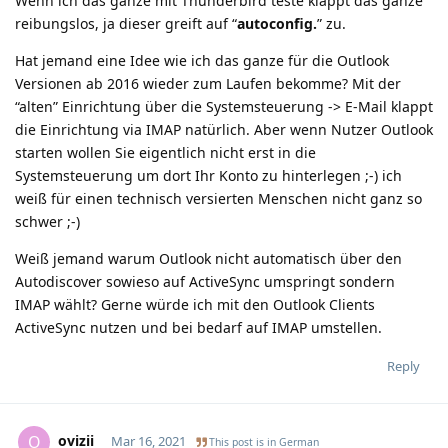
Wenn ich das ganze mit Thunderbird teste klappt das ganze
reibungslos, ja dieser greift auf “
autoconfig.
” zu.
Hat jemand eine Idee wie ich das ganze für die Outlook
Versionen ab 2016 wieder zum Laufen bekomme? Mit der
“alten” Einrichtung über die Systemsteuerung -> E-Mail klappt
die Einrichtung via IMAP natürlich. Aber wenn Nutzer Outlook
starten wollen Sie eigentlich nicht erst in die
Systemsteuerung um dort Ihr Konto zu hinterlegen ;-) ich
weiß für einen technisch versierten Menschen nicht ganz so
schwer ;-)
Weiß jemand warum Outlook nicht automatisch über den
Autodiscover sowieso auf ActiveSync umspringt sondern
IMAP wählt? Gerne würde ich mit den Outlook Clients
ActiveSync nutzen und bei bedarf auf IMAP umstellen.
Reply
ovizii
O
Mar 16, 2021
This post is in
German