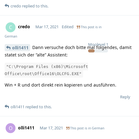
credo
replied to this.
credo
C
Mar 17, 2021
Edited
This post is in
German
Moolevel
1
Dann versuche doch bitte mal folgendes, damit
olli1411
statet sich der “alte” Assistent:
"C:\Program Files (x86)\Microsoft
Office\root\Office16\OLCFG.EXE"
Win + R und dort direkt rein kopieren und ausführen.
Reply
olli1411
replied to this.
olli1411
O
Mar 17, 2021
This post is in
German