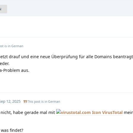
ost is in
German
 jetzt drauf und eine neue Überprüfung für alle Domains beantragt
eder.
a-Problem aus.
Sep 12, 2025
This post is in
German
 nicht, habe gerade mal mit
VirusTotal
mein
 was findet?