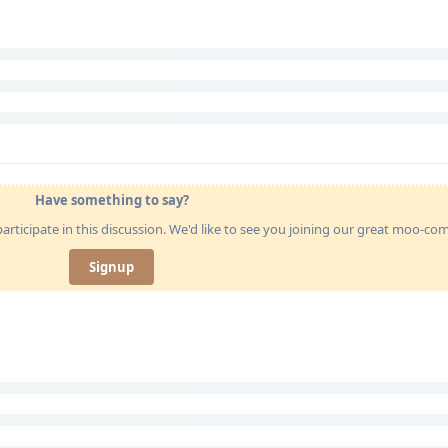
Have something to say?
articipate in this discussion. We'd like to see you joining our great moo-c
Signup