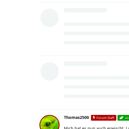
Thomas2500
Forum Staff
vo
Mich hat es nun auch erwischt. L