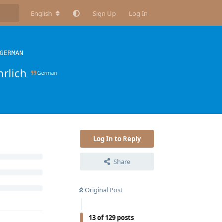
English
Sign Up
Log In
GERMAN
rlich
German
Log In to Reply
Share
Original Post
13
of
129
posts