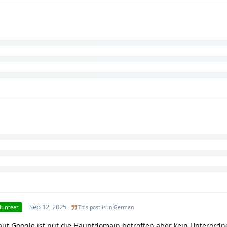
Sep 12, 2025
lunteer
This post is in
German
aut Google ist nut die Hauptdomain betroffen aber kein Unterordne