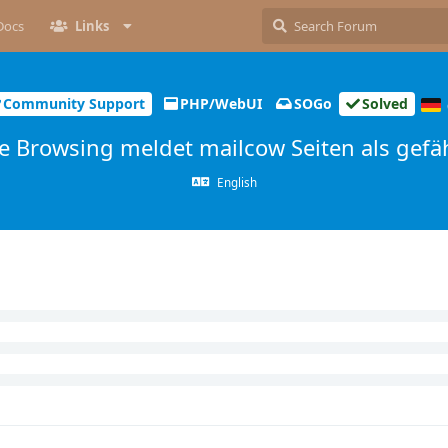
Docs
Links
Community Support
PHP/WebUI
SOGo
Solved
e Browsing meldet mailcow Seiten als gefäh
English