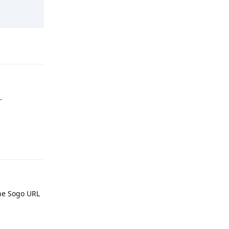
Reply
.
Reply
e Sogo URL