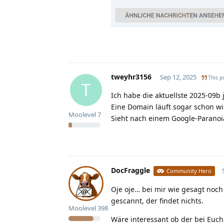
tweyhr3156
Sep 12, 2025
This p
T
Ich habe die aktuellste 2025-09b
Eine Domain läuft sogar schon wi
Moolevel
7
Sieht nach einem Google-Paranoi
DocFraggle
Community Hero
Oje oje… bei mir wie gesagt noch
gescannt, der findet nichts.
Moolevel
398
Wäre interessant ob der bei Euch