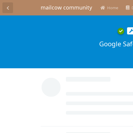
mailcow community
Home
Google Saf