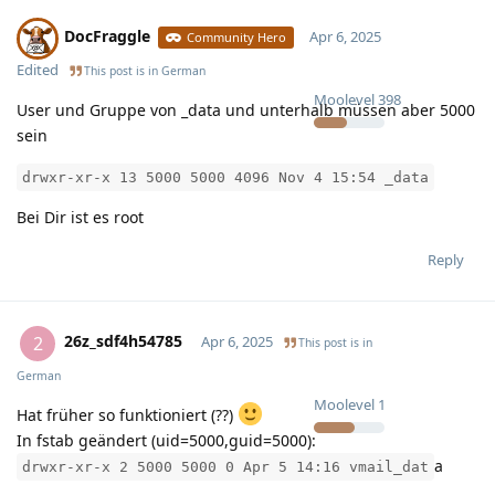
DocFraggle
Apr 6, 2025
Community Hero
Edited
This post is in
German
Moolevel
398
User und Gruppe von _data und unterhalb müssen aber 5000
sein
drwxr-xr-x 13 5000 5000 4096 Nov 4 15:54 _data
Bei Dir ist es root
Reply
26z_sdf4h54785
2
Apr 6, 2025
This post is in
German
Moolevel
1
Hat früher so funktioniert (??)
In fstab geändert (uid=5000,guid=5000):
a
drwxr-xr-x 2 5000 5000 0 Apr 5 14:16 vmail_dat