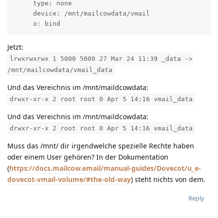
     type: none

     device: /mnt/mailcowdata/vmail

     o: bind
Jetzt:
lrwxrwxrwx 1 5000 5000 27 Mar 24 11:39 _data ->
/mnt/mailcowdata/vmail_data
Und das Vereichnis im /mnt/maildcowdata:
drwxr-xr-x 2 root root 0 Apr 5 14:16 vmail_data
Und das Vereichnis im /mnt/maildcowdata:
drwxr-xr-x 2 root root 0 Apr 5 14:16 vmail_data
Muss das /mnt/ dir irgendwelche spezielle Rechte haben
oder einem User gehören? In der Dokumentation
(
https://docs.mailcow.email/manual-guides/Dovecot/u_e-
dovecot-vmail-volume/#the-old-way
) steht nichts von dem.
Reply