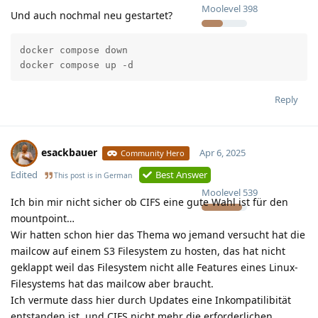
Moolevel
398
Und auch nochmal neu gestartet?
docker compose down

docker compose up -d
Reply
esackbauer
Apr 6, 2025
Community Hero
Edited
Best Answer
This post is in
German
Moolevel
539
Ich bin mir nicht sicher ob CIFS eine gute Wahl ist für den
mountpoint…
Wir hatten schon hier das Thema wo jemand versucht hat die
mailcow auf einem S3 Filesystem zu hosten, das hat nicht
geklappt weil das Filesystem nicht alle Features eines Linux-
Filesystems hat das mailcow aber braucht.
Ich vermute dass hier durch Updates eine Inkompatilibität
entstanden ist, und CIFS nicht mehr die erforderlichen