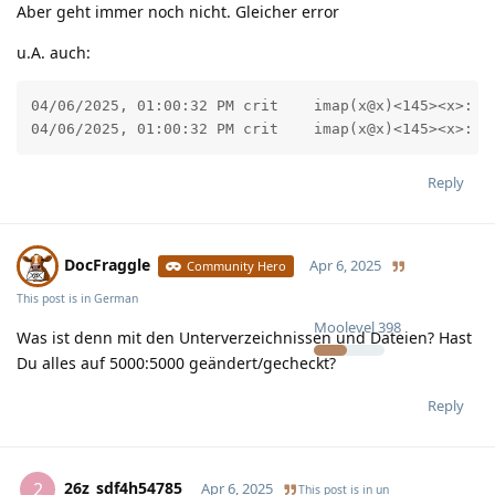
Aber geht immer noch nicht. Gleicher error
u.A. auch:
04/06/2025, 01:00:32 PM	crit	imap(x@x)<145><x>: Fatal: master: service(imap): child 145 killed with signal 6 (core dumped)

04/06/2025, 01:00:32 PM	c
Reply
DocFraggle
Apr 6, 2025
Community Hero
This post is in
German
Moolevel
398
Was ist denn mit den Unterverzeichnissen und Dateien? Hast
Du alles auf 5000:5000 geändert/gecheckt?
Reply
26z_sdf4h54785
2
Apr 6, 2025
This post is in
un