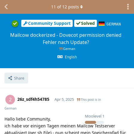
11
of
12
posts
Community Support
Solved
GERMAN
Mailcow dockerized - Dovecot permission denied
Fehler nach Update?
German
English
Share
26z_sdf4h54785
2
Apr 5, 2025
This post is in
German
Moolevel
1
Hallo liebe Community,
ich habe vor einigen Tagen meinen Mailcow Testserver
aktualisiert (per sh File) - nun scheint mein Speicherpfad für