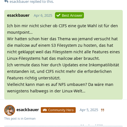
esackbauer
replied to this.
esackbauer
Apr 6, 2025
Best Answer
Ich bin mir nicht sicher ob CIFS eine gute Wahl ist für den
mountpoint…
Wir hatten schon hier das Thema wo jemand versucht hat
die mailcow auf einem S3 Filesystem zu hosten, das hat
nicht geklappt weil das Filesystem nicht alle Features eines
Linux-Filesystems hat das mailcow aber braucht.
Ich vermute dass hier durch Updates eine Inkompatilibität
entstanden ist, und CIFS nicht mehr die erforderlichen
Features richtig unterstützt.
Vielleicht kann man es auf NFS umbauen? Da wäre man
wenigstens halbwegs in der Linux-Welt…
esackbauer
Apr 5, 2025
Community Hero
This post is in
German
Moolevel
539