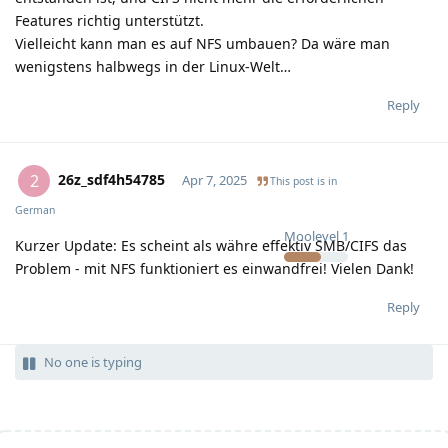
Features richtig unterstützt.
Vielleicht kann man es auf NFS umbauen? Da wäre man
wenigstens halbwegs in der Linux-Welt…
Reply
26z_sdf4h54785
2
Apr 7, 2025
This post is in
German
Moolevel
1
Kurzer Update: Es scheint als währe effektiv SMB/CIFS das
Problem - mit NFS funktioniert es einwandfrei! Vielen Dank!
Reply
No one is typing