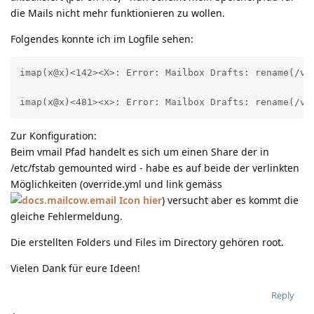
die Mails nicht mehr funktionieren zu wollen.
Folgendes konnte ich im Logfile sehen:
imap(x@x)<142><X>: Error: Mailbox Drafts: rename(/va
imap(x@x)<481><x>: Error: Mailbox Drafts: rename(/va
Zur Konfiguration:
Beim vmail Pfad handelt es sich um einen Share der in
/etc/fstab gemounted wird - habe es auf beide der verlinkten
Möglichkeiten (override.yml und link gemäss
hier
) versucht aber es kommt die
gleiche Fehlermeldung.
Die erstellten Folders und Files im Directory gehören root.
Vielen Dank für eure Ideen!
Reply