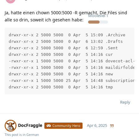
Ja, hatte einen chown 5000:5000 -R gemacht. Die Files sind
Moolevel
1
alle so drin, soweit ich gesehen habe:
drwxr-xr-x 2 5000 5000  0 Apr  5 15:09 .Archive

drwxr-xr-x 2 5000 5000  0 Apr  6 13:02 .Drafts

drwxr-xr-x 2 5000 5000  0 Apr  6 12:59 .Sent

drwxr-xr-x 2 5000 5000  0 Apr  5 14:16 cur

-rwxr-xr-x 1 5000 5000  0 Apr  5 14:16 dovecot-acl-li
-rwxr-xr-x 1 5000 5000  0 Apr  5 14:16 maildirfolder

drwxr-xr-x 2 5000 5000  0 Apr  5 14:16 new

-rwxr-xr-x 1 5000 5000 25 Apr  5 14:48 subscriptions

drwxr-xr-x 2 5000 5000  0 Apr  5 14:16 tmp
Reply
DocFraggle
Apr 6, 2025
Community Hero
This post is in
German