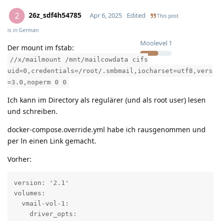
26z_sdf4h54785
2
Apr 6, 2025
Edited
This post
is in
German
Moolevel
1
Der mount im fstab:
//x/mailmount /mnt/mailcowdata cifs
uid=0,credentials=/root/.smbmail,iocharset=utf8,vers
=3.0,noperm 0 0
Ich kann im Directory als regulärer (und als root user) lesen
und schreiben.
docker-compose.override.yml habe ich rausgenommen und
per ln einen Link gemacht.
Vorher:
version: '2.1'

volumes:

  vmail-vol-1:

    driver_opts:
