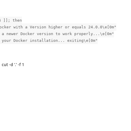
4 ]]; then
ocker with a Version higher or equals 24.0.0\e[0m"
 a newer Docker version to work properly...\e[0m"
 your Docker installation... exiting\e[0m"
ut -d ‘.’ -f 1