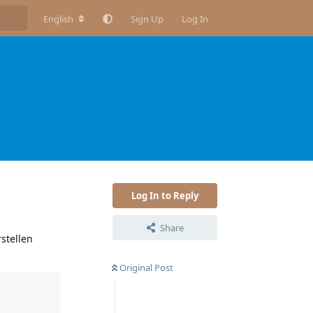
English
Sign Up
Log In
Log In to Reply
Share
stellen
Original Post