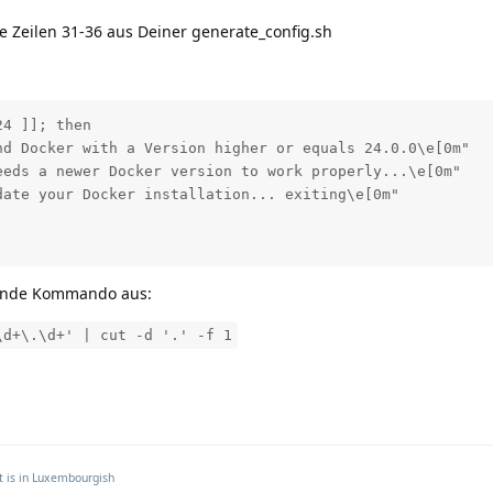
ie Zeilen 31-36 aus Deiner generate_config.sh
4 ]]; then

d Docker with a Version higher or equals 24.0.0\e[0m"

eds a newer Docker version to work properly...\e[0m"

ate your Docker installation... exiting\e[0m"

gende Kommando aus:
\d+\.\d+' | cut -d '.' -f 1
t is in
Luxembourgish