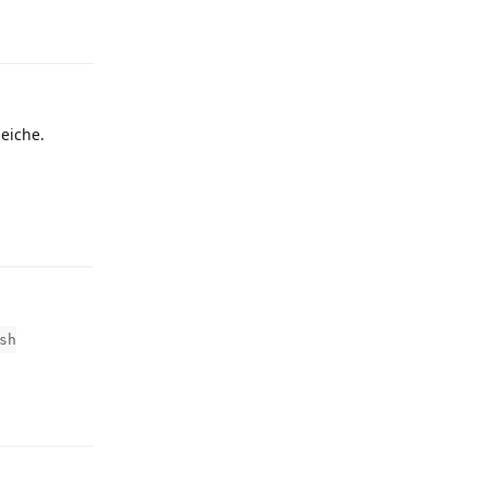
Reply
leiche.
Reply
sh
Reply