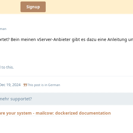
Signup
rman
ortet? Bein meinen vServer-Anbieter gibt es dazu eine Anleitung 
 to this.
Dec 19, 2024
This post is in
German
 mehr supportet?
are your system - mailcow: dockerized documentation