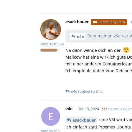
esackbauer
Community Hero
Bein meinen vServer-A
e4e
Moolevel
539
Na dann wende dich an den
Mailcow hat eine wirklich gute 
mit einer anderen Containerlösung
Ich empfehle daher eine Debian V
e4e
replied to this.
e4e
Dec 19, 2024
This post is in
Ge
E
eine VM wird von
esackbauer
ich einfach statt Proxmox Ubuntu 
Moolevel
5