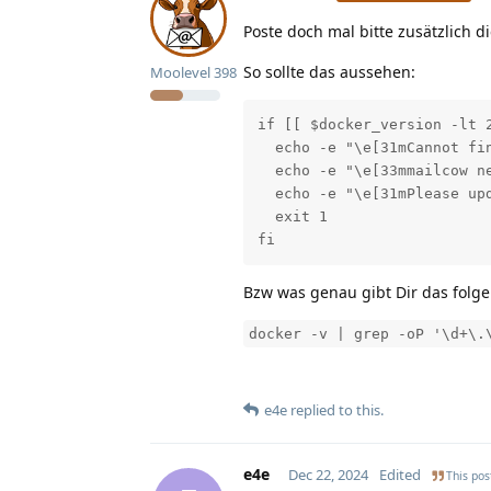
Poste doch mal bitte zusätzlich d
So sollte das aussehen:
Moolevel
398
if [[ $docker_version -lt 2
  echo -e "\e[31mCannot fin
  echo -e "\e[33mmailcow ne
  echo -e "\e[31mPlease upd
  exit 1

fi
Bzw was genau gibt Dir das fol
docker -v | grep -oP '\d+\.
e4e
replied to this.
e4e
Dec 22, 2024
Edited
This pos