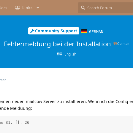
Docs
Links
Community Support
GERMAN
Fehlermeldung bei der Installation
German
English
rman
inen neuen mailcow Server zu installieren. Wenn ich die Config er
ende Melduung:
e 31: [[: 26
