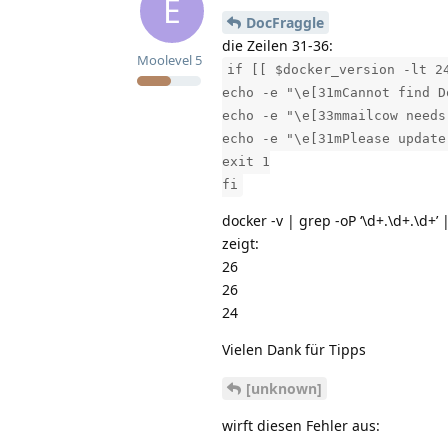
E
DocFraggle
die Zeilen 31-36:
Moolevel
5
if [[ $docker_version -lt 2
echo -e "\e[31mCannot find D
echo -e "\e[33mmailcow needs
echo -e "\e[31mPlease update
exit 1
fi
docker -v | grep -oP ‘\d+.\d+.\d+’ | c
zeigt:
26
26
24
Vielen Dank für Tipps
[unknown]
wirft diesen Fehler aus: