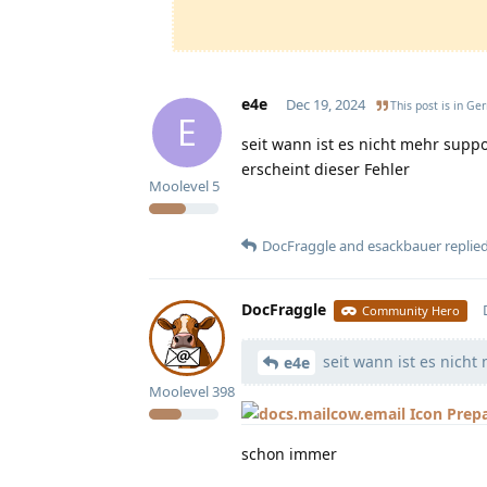
e4e
Dec 19, 2024
This post is in
Ge
E
seit wann ist es nicht mehr supp
erscheint dieser Fehler
Moolevel
5
DocFraggle
and
esackbauer
replied
DocFraggle
Community Hero
seit wann ist es nicht
e4e
Moolevel
398
Prep
schon immer