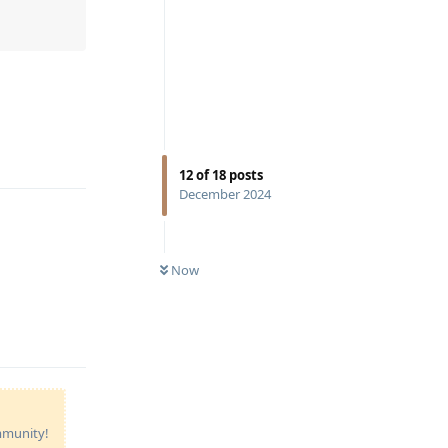
Reply
12
of
18
posts
December 2024
Now
Reply
ommunity!