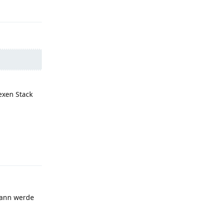
Reply
exen Stack
Reply
Dann werde