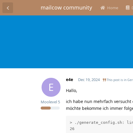
mailcow community
Home
e4e
Dec 19, 2024
This post is in
Ge
E
Hallo,
ich habe nun mehrfach versucht e
Moolevel
5
möchte bekomme ich immer folg
> ./generate_config.sh: lin
26
