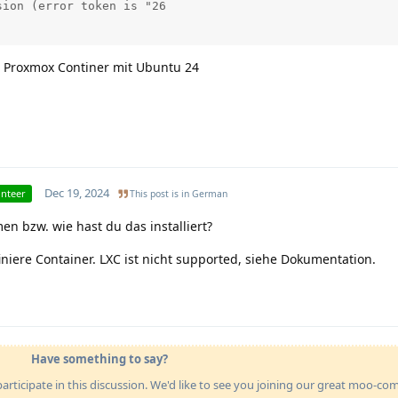
ion (error token is "26

m Proxmox Continer mit Ubuntu 24
Dec 19, 2024
unteer
This post is in
German
n bzw. wie hast du das installiert?
niere Container. LXC ist nicht supported, siehe Dokumentation.
Have something to say?
articipate in this discussion. We'd like to see you joining our great moo-c