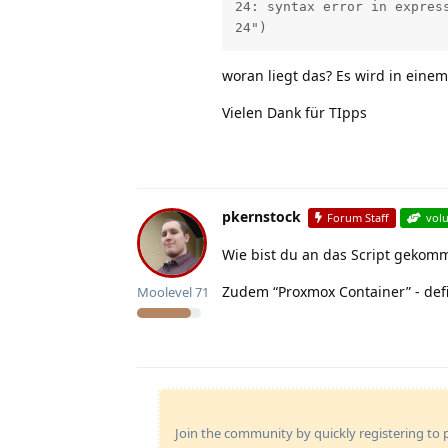
24: syntax error in express
24")
woran liegt das? Es wird in eine
Vielen Dank für TIpps
pkernstock
Forum Staff
vol
Wie bist du an das Script gekomme
Zudem “Proxmox Container” - defi
Moolevel
71
Join the community by quickly registering to p