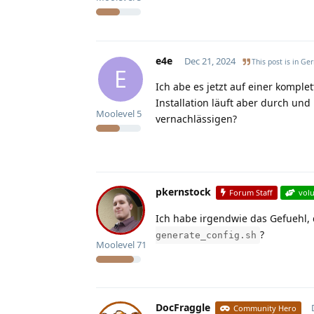
e4e
Dec 21, 2024
This post is in
Ge
E
Ich abe es jetzt auf einer komple
Installation läuft aber durch un
Moolevel
5
vernachlässigen?
pkernstock
Forum Staff
vol
Ich habe irgendwie das Gefuehl, d
?
generate_config.sh
Moolevel
71
DocFraggle
Community Hero