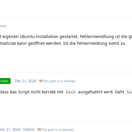
rman
tt eigenen Ubuntu Installation gestartet. Fehlermemdlung ist die g
d mailcow kann geöffnet werden. Ist die Fehlermeldung somit zu
Dec 21, 2024
unteer
This post is in
German
ass das Script nicht korrekt mit
ausgefuehrt wird. Geht
bash
ba
Dec 21, 2024
Edited
This post is in
German