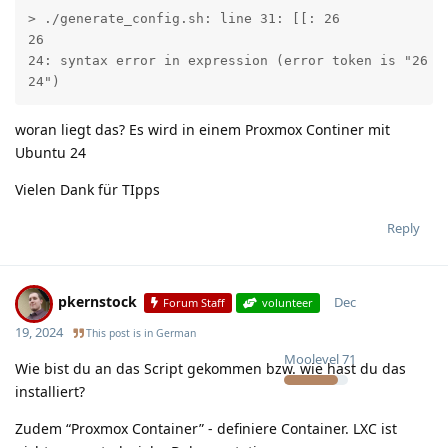
> ./generate_config.sh: line 31: [[: 26

26

24: syntax error in expression (error token is "26

24")
woran liegt das? Es wird in einem Proxmox Continer mit
Ubuntu 24
Vielen Dank für TIpps
Reply
pkernstock
Dec
Forum Staff
volunteer
19, 2024
This post is in
German
Moolevel
71
Wie bist du an das Script gekommen bzw. wie hast du das
installiert?
Zudem “Proxmox Container” - definiere Container. LXC ist