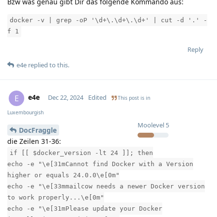
Bzw was genau gibt Dir das folgende Kommando aus:
docker -v | grep -oP '\d+\.\d+\.\d+' | cut -d '.' -
f 1
Reply
e4e
replied to this.
e4e
E
Dec 22, 2024
Edited
This post is in
Luxembourgish
Moolevel
5
DocFraggle
die Zeilen 31-36:
if [[ $docker_version -lt 24 ]]; then
echo -e "\e[31mCannot find Docker with a Version
higher or equals 24.0.0\e[0m"
echo -e "\e[33mmailcow needs a newer Docker version
to work properly...\e[0m"
echo -e "\e[31mPlease update your Docker