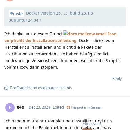
Docker version 26.1.3, build 26.1.3-
Moolevel
38
e4e
0ubuntu124.04.1
Ich denke, aus diesem Grund
empfiehlt die Installationsanleitung
, Docker direkt vom
Hersteller zu installieren und nicht die Pakete der
Distribution zu verwenden. Die haben häufig ziemlich
merkwürdige Versionsbezeichnungen, worüber die Skripte
von mailcow dann stolpern.
Reply
DocFraggle
and
esackbauer
like this
.
e4e
E
Dec 23, 2024
Edited
This post is in
German
Ich habe nun ubuntu komplett neu installiert, und nun
Moolevel
5
bekomme ich die Fehlermeldung nicht mehr, aber was