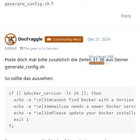
?
generate_config.sh
Reply
DocFraggle
Dec 21, 2024
Community Hero
Edited
This post is in
German
Moolevel
398
Poste doch mal bitte zusätzlich die Zeilen 31-36 aus Deiner
generate_config.sh
So sollte das aussehen:
if [[ $docker_version -lt 24 ]]; then

  echo -e "\e[31mCannot find Docker with a Version hi
  echo -e "\e[33mmailcow needs a newer Docker version
  echo -e "\e[31mPlease update your Docker installati
  exit 1

fi