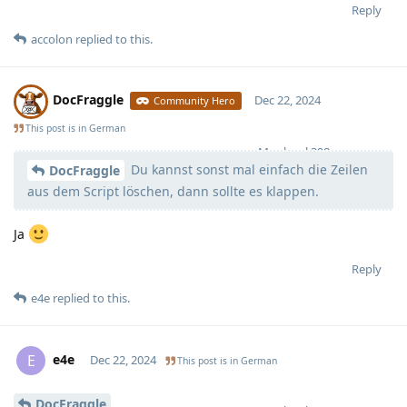
Reply
accolon
replied to this.
DocFraggle
Dec 22, 2024
Community Hero
This post is in
German
Moolevel
398
Du kannst sonst mal einfach die Zeilen
DocFraggle
aus dem Script löschen, dann sollte es klappen.
Ja
Reply
e4e
replied to this.
e4e
E
Dec 22, 2024
This post is in
German
DocFraggle