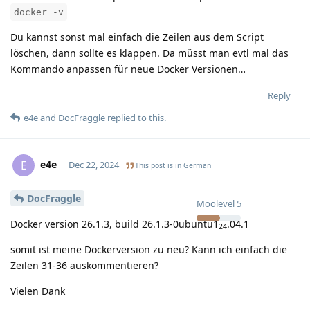
docker -v
Du kannst sonst mal einfach die Zeilen aus dem Script
löschen, dann sollte es klappen. Da müsst man evtl mal das
Kommando anpassen für neue Docker Versionen…
Reply
e4e
and
DocFraggle
replied to this.
e4e
E
Dec 22, 2024
This post is in
German
DocFraggle
Moolevel
5
Docker version 26.1.3, build 26.1.3-0ubuntu1
.04.1
24
somit ist meine Dockerversion zu neu? Kann ich einfach die
Zeilen 31-36 auskommentieren?
Vielen Dank