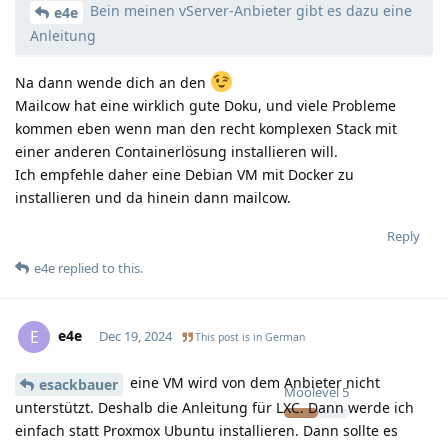
Bein meinen vServer-Anbieter gibt es dazu eine
e4e
Anleitung
Na dann wende dich an den
Mailcow hat eine wirklich gute Doku, und viele Probleme
kommen eben wenn man den recht komplexen Stack mit
einer anderen Containerlösung installieren will.
Ich empfehle daher eine Debian VM mit Docker zu
installieren und da hinein dann mailcow.
Reply
e4e
replied to this.
e4e
E
Dec 19, 2024
This post is in
German
eine VM wird von dem Anbieter nicht
esackbauer
Moolevel
5
unterstützt. Deshalb die Anleitung für LXC. Dann werde ich
einfach statt Proxmox Ubuntu installieren. Dann sollte es