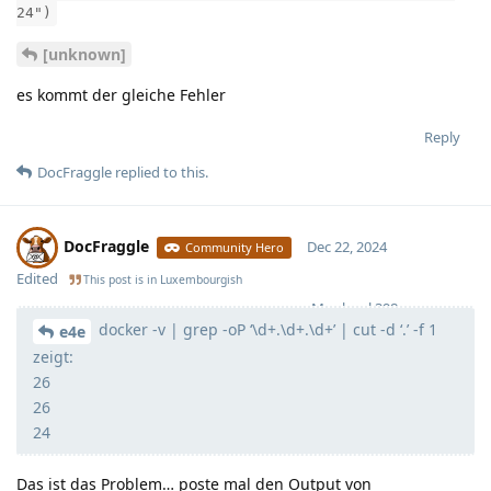
24")
[unknown]
es kommt der gleiche Fehler
Reply
DocFraggle
replied to this.
DocFraggle
Dec 22, 2024
Community Hero
Edited
This post is in
Luxembourgish
Moolevel
398
docker -v | grep -oP ‘\d+.\d+.\d+’ | cut -d ‘.’ -f 1
e4e
zeigt:
26
26
24
Das ist das Problem… poste mal den Output von