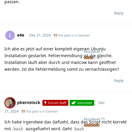
passen.
Reply
e4e
E
Dec 21, 2024
This post is in
German
Ich abe es jetzt auf einer komplett eigenen Ubuntu
Moolevel
5
Installation gestartet. Fehlermemdlung ist die gleiche.
Installation läuft aber durch und mailcow kann geöffnet
werden. Ist die Fehlermeldung somit zu vernachlässigen?
Reply
pkernstock
Dec
Forum Staff
volunteer
21, 2024
This post is in
German
Moolevel
71
Ich habe irgendwie das Gefuehl, dass das Script nicht korrekt
mit
ausgefuehrt wird. Geht
bash
bash