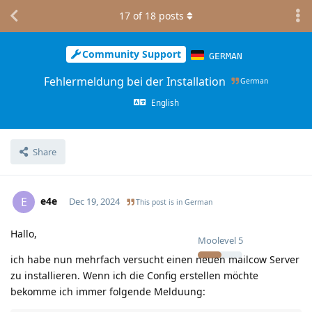
17
of
18
posts
Community Support
GERMAN
Fehlermeldung bei der Installation
German
English
Share
e4e
E
Dec 19, 2024
This post is in
German
Hallo,
Moolevel
5
ich habe nun mehrfach versucht einen neuen mailcow Server
zu installieren. Wenn ich die Config erstellen möchte
bekomme ich immer folgende Melduung: