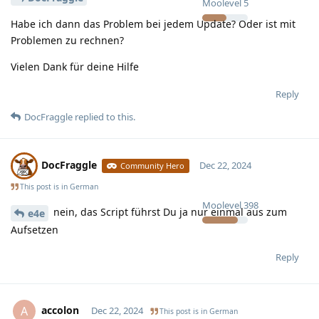
Moolevel
5
Habe ich dann das Problem bei jedem Update? Oder ist mit
Problemen zu rechnen?
Vielen Dank für deine Hilfe
Reply
DocFraggle
replied to this.
DocFraggle
Dec 22, 2024
Community Hero
This post is in
German
Moolevel
398
nein, das Script führst Du ja nur einmal aus zum
e4e
Aufsetzen
Reply
accolon
A
Dec 22, 2024
This post is in
German