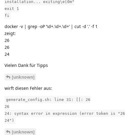
installation... exiting\e[0m"
exit 1
fi
docker -v | grep -oP ‘\d+.\d+.\d+’ | cut -d ‘.’ -f 1
zeigt:
26
26
24
Vielen Dank für Tipps
[unknown]
wirft diesen Fehler aus:
generate_config.sh: line 31: [[: 26
26
24: syntax error in expression (error token is "26
24")
[unknown]