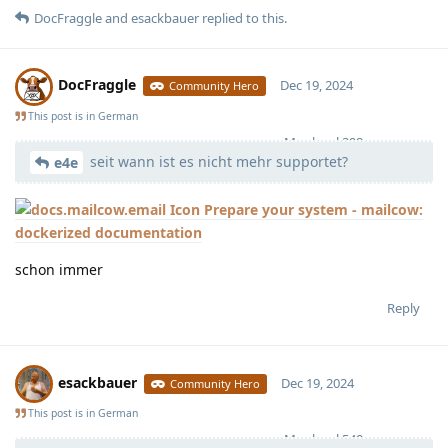
DocFraggle
and
esackbauer
replied to this.
DocFraggle
Dec 19, 2024
Community Hero
This post is in
German
Moolevel
398
seit wann ist es nicht mehr supportet?
e4e
Prepare your system - mailcow:
dockerized documentation
schon immer
Reply
esackbauer
Dec 19, 2024
Community Hero
This post is in
German
Moolevel
540