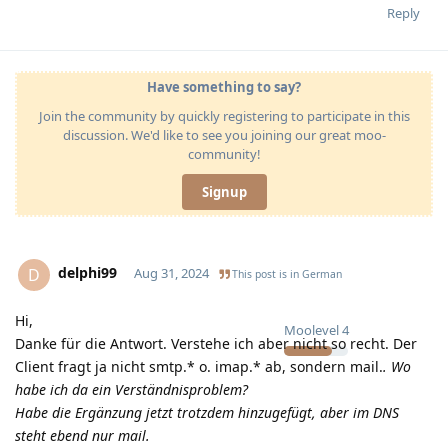
Reply
Have something to say?
Join the community by quickly registering to participate in this
discussion. We'd like to see you joining our great moo-
community!
Signup
delphi99
D
Aug 31, 2024
This post is in
German
Hi,
Moolevel
4
Danke für die Antwort. Verstehe ich aber nicht so recht. Der
Client fragt ja nicht smtp.* o. imap.* ab, sondern mail.
. Wo
habe ich da ein Verständnisproblem?
Habe die Ergänzung jetzt trotzdem hinzugefügt, aber im DNS
steht ebend nur mail.