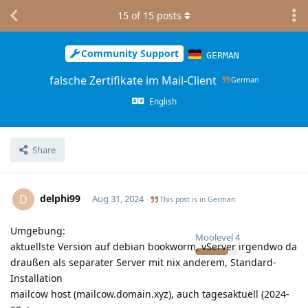
15
of
15
posts
Community Support
GERMAN
falsche Zertifikate im Mail-Client
German
English
Share
delphi99
D
Aug 31, 2024
This post is in
German
Umgebung:
Moolevel
4
aktuellste Version auf debian bookworm, vServer irgendwo da
draußen als separater Server mit nix anderem, Standard-
Installation
mailcow host (mailcow.domain.xyz), auch tagesaktuell (2024-