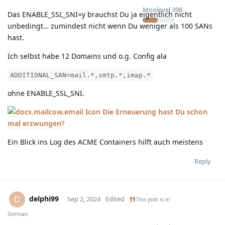
Moolevel
398
Das ENABLE_SSL_SNI=y brauchst Du ja eigentlich nicht
unbedingt… zumindest nicht wenn Du weniger als 100 SANs
hast.
Ich selbst habe 12 Domains und o.g. Config ala
ADDITIONAL_SAN=mail.*,smtp.*,imap.*
ohne ENABLE_SSL_SNI.
Die Erneuerung hast Du schon
mal erzwungen?
Ein Blick ins Log des ACME Containers hilft auch meistens
Reply
delphi99
D
Sep 2, 2024
Edited
This post is in
German