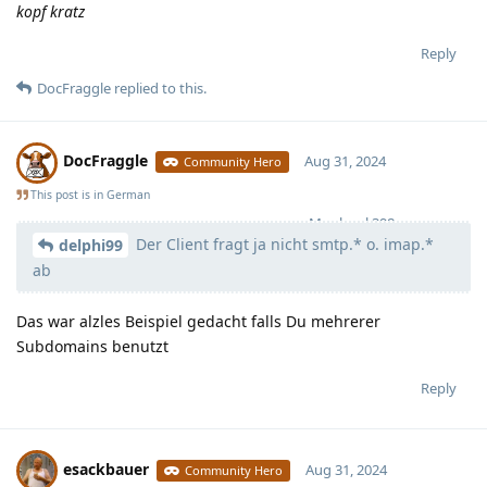
kopf kratz
Reply
DocFraggle
replied to this.
DocFraggle
Aug 31, 2024
Community Hero
This post is in
German
Moolevel
398
Der Client fragt ja nicht smtp.* o. imap.*
delphi99
ab
Das war alzles Beispiel gedacht falls Du mehrerer
Subdomains benutzt
Reply
esackbauer
Aug 31, 2024
Community Hero