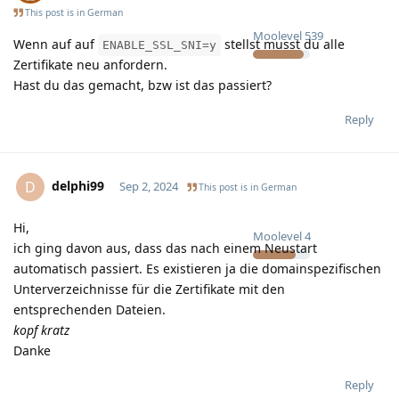
This post is in
German
Moolevel
539
Wenn auf auf
stellst musst du alle
ENABLE_SSL_SNI=y
Zertifikate neu anfordern.
Hast du das gemacht, bzw ist das passiert?
Reply
delphi99
D
Sep 2, 2024
This post is in
German
Hi,
Moolevel
4
ich ging davon aus, dass das nach einem Neustart
automatisch passiert. Es existieren ja die domainspezifischen
Unterverzeichnisse für die Zertifikate mit den
entsprechenden Dateien.
kopf kratz
Danke
Reply