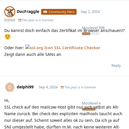
DocFraggle
Sep 2, 2024
Community Hero
Edited
This post is in
German
Moolevel
398
Du kannst doch einfach das Zertifikat im Browser anschauen!?
Oder hier:
SSL Certificate Checker
Zeigt dann auch alle SANs an
Reply
delphi99
D
Sep 4, 2024
This post is in
German
Hi,
Moolevel
4
SSL check auf den mailcow-Host gibt nur sich selbst als Alt-
Name zurück. Bei check des expliziten mailhosts taucht auch
nur dieser auf. Scheint soweit alles ok zu sein. Da ich ja auf
SNI umgestellt habe, dürften m.M. nach keine weiteren Alt-