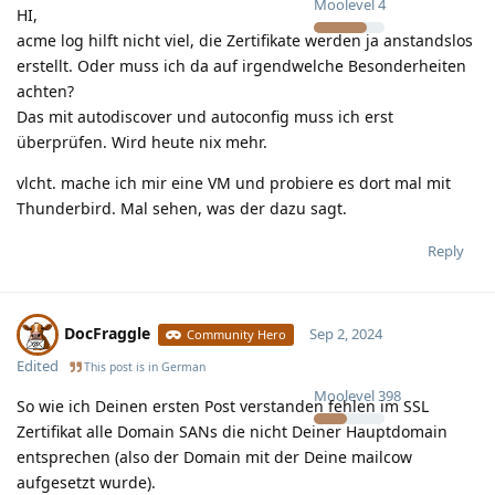
Moolevel
4
HI,
acme log hilft nicht viel, die Zertifikate werden ja anstandslos
erstellt. Oder muss ich da auf irgendwelche Besonderheiten
achten?
Das mit autodiscover und autoconfig muss ich erst
überprüfen. Wird heute nix mehr.
vlcht. mache ich mir eine VM und probiere es dort mal mit
Thunderbird. Mal sehen, was der dazu sagt.
Reply
DocFraggle
Sep 2, 2024
Community Hero
Edited
This post is in
German
Moolevel
398
So wie ich Deinen ersten Post verstanden fehlen im SSL
Zertifikat alle Domain SANs die nicht Deiner Hauptdomain
entsprechen (also der Domain mit der Deine mailcow
aufgesetzt wurde).