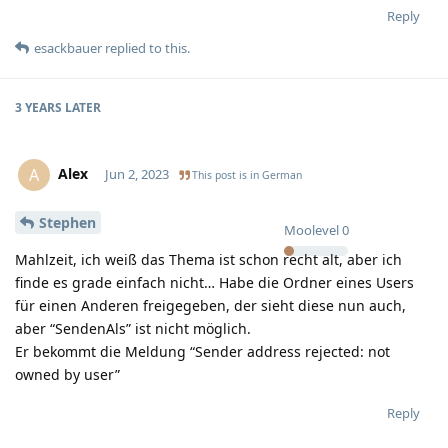
Reply
esackbauer
replied to this.
3 YEARS
LATER
Alex
A
Jun 2, 2023
This post is in
German
Stephen
Moolevel
0
Mahlzeit, ich weiß das Thema ist schon recht alt, aber ich
finde es grade einfach nicht… Habe die Ordner eines Users
für einen Anderen freigegeben, der sieht diese nun auch,
aber “SendenAls” ist nicht möglich.
Er bekommt die Meldung “Sender address rejected: not
owned by user”
Reply