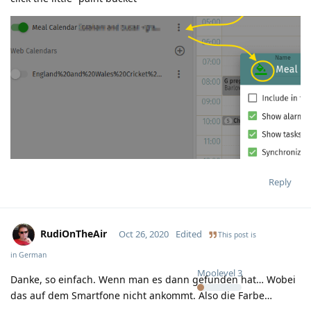
Reply
RudiOnTheAir
Oct 26, 2020
Edited
This post is
in
German
Moolevel
3
Danke, so einfach. Wenn man es dann gefunden hat… Wobei
das auf dem Smartfone nicht ankommt. Also die Farbe…