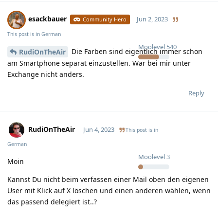
esackbauer
Jun 2, 2023
Community Hero
This post is in
German
Moolevel
540
Die Farben sind eigentlich immer schon
RudiOnTheAir
am Smartphone separat einzustellen. War bei mir unter
Exchange nicht anders.
Reply
RudiOnTheAir
Jun 4, 2023
This post is in
German
Moolevel
3
Moin
Kannst Du nicht beim verfassen einer Mail oben den eigenen
User mit Klick auf X löschen und einen anderen wählen, wenn
das passend delegiert ist..?