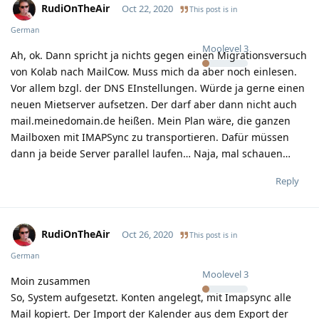
RudiOnTheAir
Oct 22, 2020
This post is in
German
Moolevel
3
Ah, ok. Dann spricht ja nichts gegen einen Migrationsversuch
von Kolab nach MailCow. Muss mich da aber noch einlesen.
Vor allem bzgl. der DNS EInstellungen. Würde ja gerne einen
neuen Mietserver aufsetzen. Der darf aber dann nicht auch
mail.meinedomain.de heißen. Mein Plan wäre, die ganzen
Mailboxen mit IMAPSync zu transportieren. Dafür müssen
dann ja beide Server parallel laufen… Naja, mal schauen…
Reply
RudiOnTheAir
Oct 26, 2020
This post is in
German
Moolevel
3
Moin zusammen
So, System aufgesetzt. Konten angelegt, mit Imapsync alle
Mail kopiert. Der Import der Kalender aus dem Export der