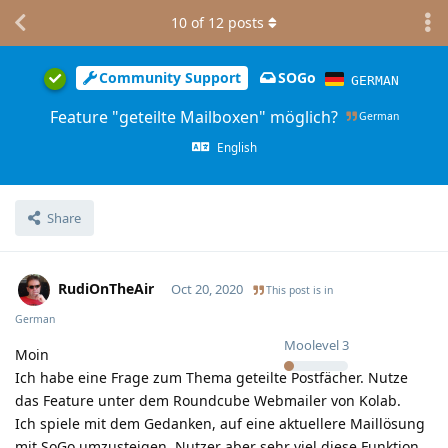
10
of
12
posts
Community Support
SOGo
GERMAN
Feature "geteilte Mailboxen" möglich?
German
English
Share
RudiOnTheAir
Oct 20, 2020
This post is in
German
Moolevel
3
Moin
Ich habe eine Frage zum Thema geteilte Postfächer. Nutze
das Feature unter dem Roundcube Webmailer von Kolab.
Ich spiele mit dem Gedanken, auf eine aktuellere Maillösung
mit SoGo umzusteigen. Nutzer aber sehr viel diese Funktion,