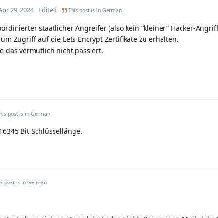
Apr 29, 2024
Edited
This post is in
German
ordinierter staatlicher Angreifer (also kein “kleiner” Hacker-Angriff
 Zugriff auf die Lets Encrypt Zertifikate zu erhalten.
 das vermutlich nicht passiert.
his post is in
German
 16345 Bit Schlüssellänge.
s post is in
German