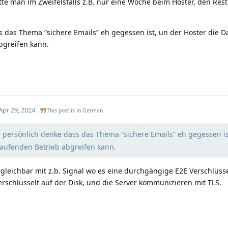
ätte man im Zweifelsfalls z.B. nur eine Woche beim Hoster, den Res
 das Thema “sichere Emails” eh gegessen ist, un der Hoster die D
bgreifen kann.
Apr 29, 2024
This post is in
German
persönlich denke dass das Thema “sichere Emails” eh gegessen is
laufenden Betrieb abgreifen kann.
rgleichbar mit z.b. Signal wo es eine durchgängige E2E Verschlüss
erschlüsselt auf der Disk, und die Server kommunizieren mit TLS.