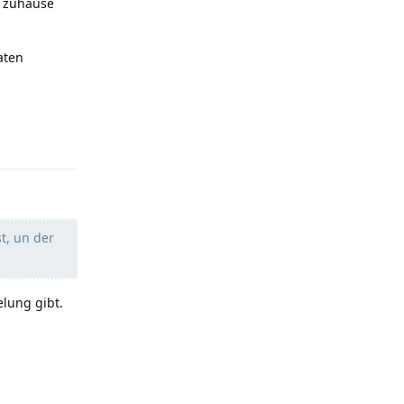
t zuhause
aten
Reply
t, un der
elung gibt.
Reply