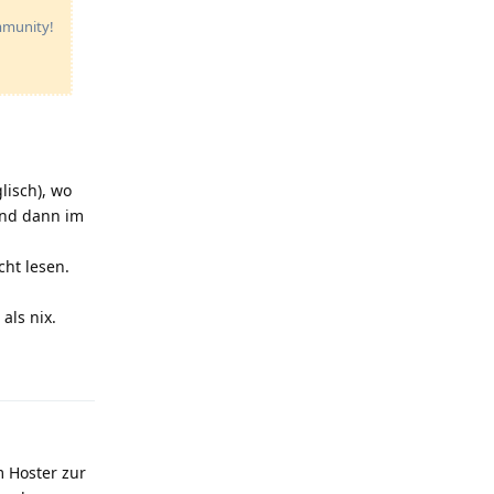
ommunity!
lisch), wo
und dann im
cht lesen.
als nix.
Reply
 Hoster zur