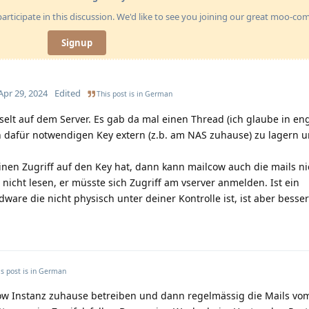
articipate in this discussion. We'd like to see you joining our great moo-c
Signup
Apr 29, 2024
Edited
This post is in
German
sselt auf dem Server. Es gab da mal einen Thread (ich glaube in eng
dafür notwendigen Key extern (z.b. am NAS zuhause) zu lagern 
inen Zugriff auf den Key hat, dann kann mailcow auch die mails ni
nicht lesen, er müsste sich Zugriff am vserver anmelden. Ist ein
are die nicht physisch unter deiner Kontrolle ist, ist aber besser 
s post is in
German
cow Instanz zuhause betreiben und dann regelmässig die Mails vom