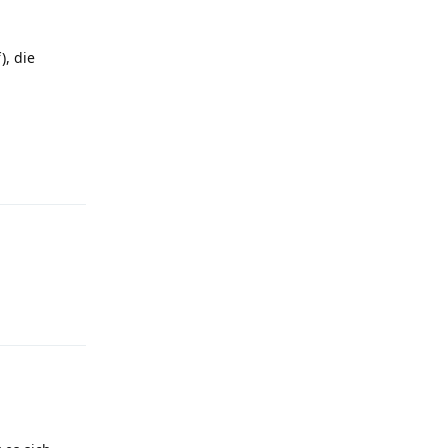
), die
Reply
Reply