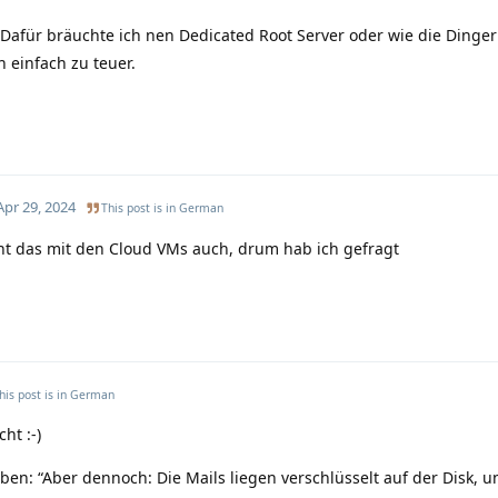
. Dafür bräuchte ich nen Dedicated Root Server oder wie die Dinge
h einfach zu teuer.
Apr 29, 2024
This post is in
German
ht das mit den Cloud VMs auch, drum hab ich gefragt
his post is in
German
ht :-)
en: “Aber dennoch: Die Mails liegen verschlüsselt auf der Disk, u