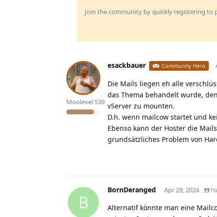
Join the community by quickly registering to p
esackbauer
Community Hero
Die Mails liegen eh alle verschlü
das Thema behandelt wurde, den 
Moolevel
539
vServer zu mounten.
D.h. wenn mailcow startet und ke
Ebenso kann der Hoster die Mails 
grundsätzliches Problem von Hardw
BornDeranged
Apr 29, 2024
Thi
B
Alternatif könnte man eine Mail