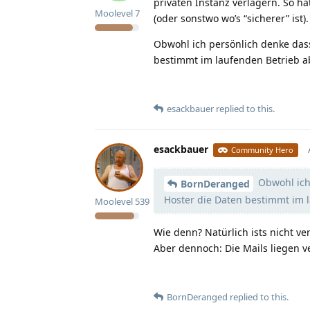
privaten Instanz verlagern. So h
Moolevel
7
(oder sonstwo wo’s “sicherer” ist).
Obwohl ich persönlich denke dass
bestimmt im laufenden Betrieb a
esackbauer
replied to this.
esackbauer
Community Hero
Obwohl ich 
BornDeranged
Hoster die Daten bestimmt im 
Moolevel
539
Wie denn? Natürlich ists nicht ve
Aber dennoch: Die Mails liegen v
BornDeranged
replied to this.