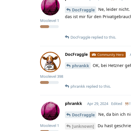
Ne, leider nicht
DocFraggle
das ist mir für den Privatgebrauc
Moolevel
1
DocFraggle
replied to this.
DocFraggle
Community Hero
OK, bei Hetzner ge
phrankk
Moolevel
398
phrankk
replied to this.
phrankk
Apr 29, 2024
Edited
T
Ne, da bin ich nic
DocFraggle
Du hast geschrieb
Moolevel
1
[unknown]