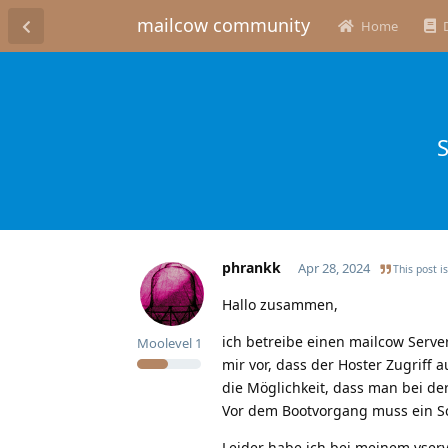
mailcow community
Home
phrankk
Apr 28, 2024
This post i
Hallo zusammen,
ich betreibe einen mailcow Serve
Moolevel
1
mir vor, dass der Hoster Zugrif
die Möglichkeit, dass man bei de
Vor dem Bootvorgang muss ein S
Leider habe ich bei meinem vser