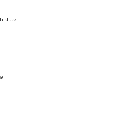
l nicht so
Reply
ht
Reply