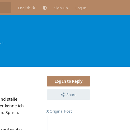
English
Sign Up
Log In
an
Log In to Reply
Share
nd stelle
er kenne ich
Original Post
n. Sprich:
 und so das