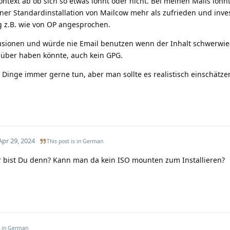
text ab ob sich so etwas lohnt oder nicht. Bei meinen Mails lohnt
iner Standardinstallation von Mailcow mehr als zufrieden und inves
g z.B. wie von OP angesprochen.
lusionen und würde nie Email benutzen wenn der Inhalt schwerwi
über haben könnte, auch kein GPG.
 Dinge immer gerne tun, aber man sollte es realistisch einschätz
Apr 29, 2024
This post is in
German
 bist Du denn? Kann man da kein ISO mounten zum Installieren?
s in
German