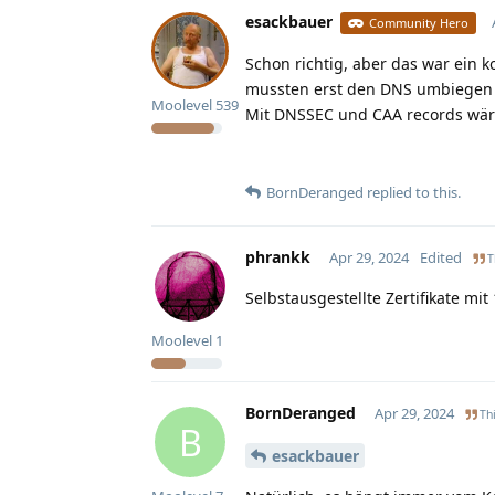
esackbauer
Community Hero
Schon richtig, aber das war ein ko
mussten erst den DNS umbiegen um
Moolevel
539
Mit DNSSEC und CAA records wäre
BornDeranged
replied to this.
phrankk
Apr 29, 2024
Edited
T
Selbstausgestellte Zertifikate mit
Moolevel
1
BornDeranged
Apr 29, 2024
Thi
B
esackbauer