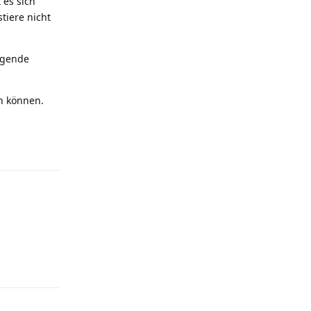
 es sich
tiere nicht
egende
en können.
Reply
Reply