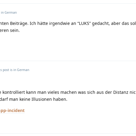
s in
German
anten Beiträge. Ich hätte irgendwie an “LUKS” gedacht, aber das sol
eren sein.
s post is in
German
ontrolliert kann man vieles machen was sich aus der Distanz nic
darf man keine Illusionen haben.
pp-incident