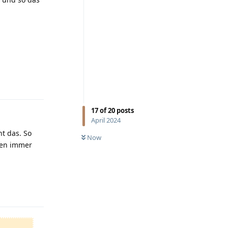
Reply
17
of
20
posts
April 2024
t das. So
Now
ten immer
Reply