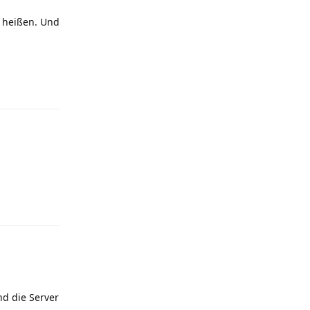
r heißen. Und
Reply
Reply
nd die Server