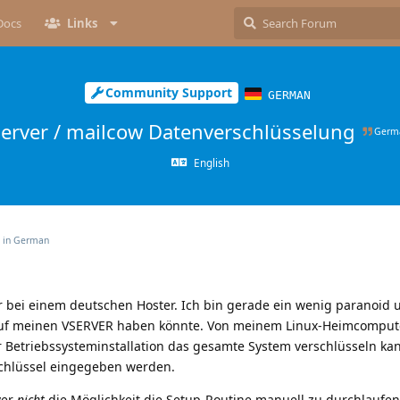
Docs
Links
Community Support
GERMAN
Server / mailcow Datenverschlüsselung
Germ
English
s in
German
r bei einem deutschen Hoster. Ich bin gerade ein wenig paranoid u
f auf meinen VSERVER haben könnte. Von meinem Linux-Heimcomput
r Betriebssysteminstallation das gesamte System verschlüsseln kan
chlüssel eingegeben werden.
ver
nicht
die Möglichkeit die Setup-Routine manuell zu durchlaufen