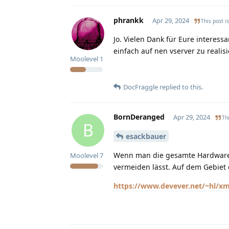
phrankk
Apr 29, 2024
This post i
Jo. Vielen Dank für Eure interess
einfach auf nen vserver zu realisi
Moolevel
1
DocFraggle
replied to this.
BornDeranged
Apr 29, 2024
Thi
B
esackbauer
Wenn man die gesamte Hardware k
Moolevel
7
vermeiden lässt. Auf dem Gebiet 
https://www.devever.net/~hl/xm