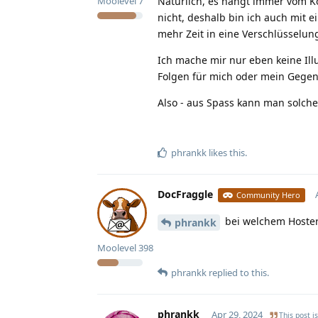
Natürlich, es hängt immer vom Kon
Moolevel
7
nicht, deshalb bin ich auch mit e
mehr Zeit in eine Verschlüsselun
Ich mache mir nur eben keine Il
Folgen für mich oder mein Gegen
Also - aus Spass kann man solche
phrankk
likes this
.
DocFraggle
Community Hero
bei welchem Hoster
phrankk
Moolevel
398
phrankk
replied to this.
phrankk
Apr 29, 2024
This post i