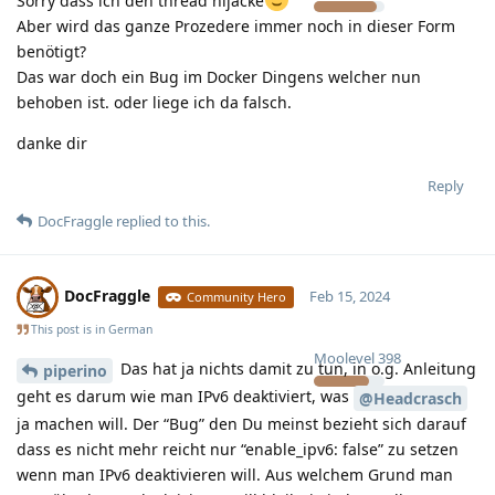
Sorry dass ich den thread hijacke
Aber wird das ganze Prozedere immer noch in dieser Form
benötigt?
Das war doch ein Bug im Docker Dingens welcher nun
behoben ist. oder liege ich da falsch.
danke dir
Reply
DocFraggle
replied to this.
DocFraggle
Feb 15, 2024
Community Hero
This post is in
German
Moolevel
398
Das hat ja nichts damit zu tun, in o.g. Anleitung
piperino
geht es darum wie man IPv6 deaktiviert, was
@Headcrasch
ja machen will. Der “Bug” den Du meinst bezieht sich darauf
dass es nicht mehr reicht nur “enable_ipv6: false” zu setzen
wenn man IPv6 deaktivieren will. Aus welchem Grund man