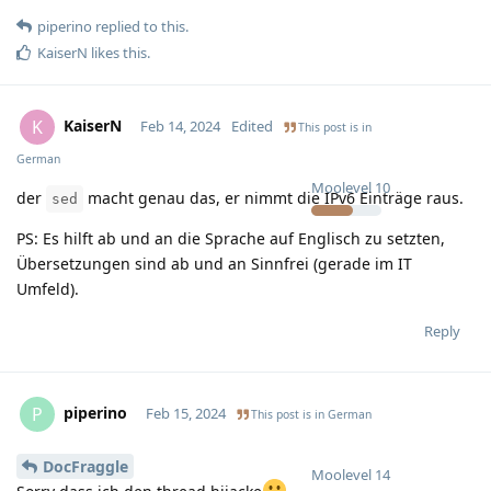
piperino
replied to this.
KaiserN
likes this
.
KaiserN
K
Feb 14, 2024
Edited
This post is in
German
Moolevel
10
der
macht genau das, er nimmt die IPv6 Einträge raus.
sed
PS: Es hilft ab und an die Sprache auf Englisch zu setzten,
Übersetzungen sind ab und an Sinnfrei (gerade im IT
Umfeld).
Reply
piperino
P
Feb 15, 2024
This post is in
German
DocFraggle
Moolevel
14