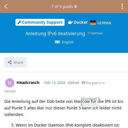
7
of
9
posts
Community Support
Docker
GERMAN
Anleitung IPv6 deativierung
German
English
Share
Headcrasch
H
Feb 13, 2024
Edited
This post is in
German
Moolevel
9
Die Anleitung auf der Dok-Seite von Mailcow für die IP6 ist bis
auf Punkt 5 alles klar nur dieser Punkt 5 kann ich leider nicht
vollenden.
Wenn im Docker Daemon IPv6 komplett deaktiviert ist: