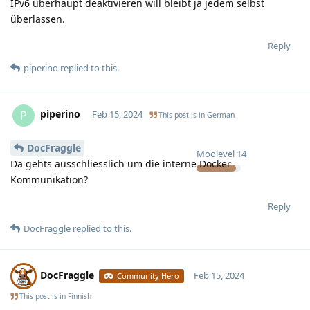
IPv6 überhaupt deaktivieren will bleibt ja jedem selbst
überlassen.
Reply
piperino
replied to this.
piperino
P
Feb 15, 2024
This post is in
German
DocFraggle
Moolevel
14
Da gehts ausschliesslich um die interne Docker
Kommunikation?
Reply
DocFraggle
replied to this.
DocFraggle
Feb 15, 2024
Community Hero
This post is in
Finnish