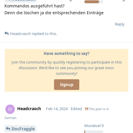
Kommandos ausgeführt hast?
Denn die löschen ja die entsprechenden Einträge
Reply
Headcrasch
replied to this.
Have something to say?
Join the community by quickly registering to participate in this
discussion. We'd like to see you joining our great moo-
community!
Signup
Headcrasch
H
Feb 14, 2024
Edited
This post is in
German
Moolevel
9
DocFraggle