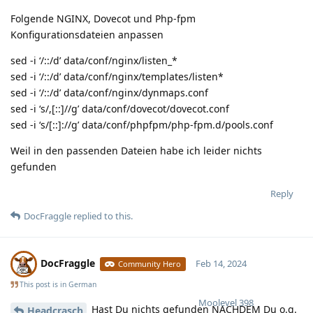
Folgende NGINX, Dovecot und Php-fpm
Konfigurationsdateien anpassen
sed -i ‘/::/d’ data/conf/nginx/listen_*
sed -i ‘/::/d’ data/conf/nginx/templates/listen*
sed -i ‘/::/d’ data/conf/nginx/dynmaps.conf
sed -i ‘s/,[::]//g’ data/conf/dovecot/dovecot.conf
sed -i ‘s/[::]://g’ data/conf/phpfpm/php-fpm.d/pools.conf
Weil in den passenden Dateien habe ich leider nichts
gefunden
Reply
DocFraggle
replied to this.
DocFraggle
Feb 14, 2024
Community Hero
This post is in
German
Moolevel
398
Hast Du nichts gefunden NACHDEM Du o.g.
Headcrasch