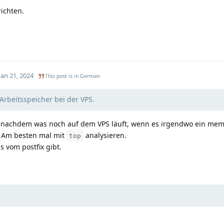
richten.
Jan 21, 2024
This post is in
German
rbeitsspeicher bei der VPS.
 je nachdem was noch auf dem VPS läuft, wenn es irgendwo ein mem
. Am besten mal mit
analysieren.
top
vom postfix gibt.