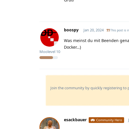
boospy
Jan 20, 2024
This post is i
Was meinst du mit Beenden genau
Docker…)
Moolevel
10
Join the community by quickly registering to p
esackbauer
Community Hero