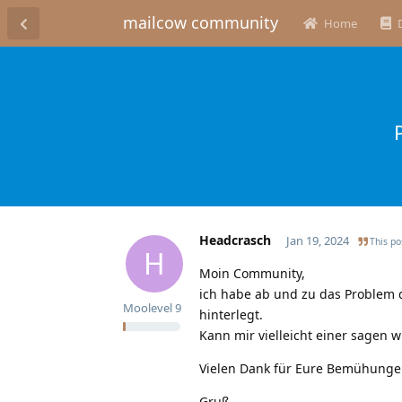
mailcow community
Home
Headcrasch
Jan 19, 2024
This po
H
Moin Community,
ich habe ab und zu das Problem d
Moolevel
9
hinterlegt.
Kann mir vielleicht einer sagen 
Vielen Dank für Eure Bemühunge
Gruß