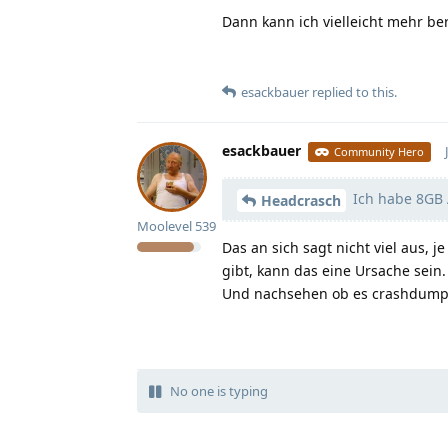
Dann kann ich vielleicht mehr be
esackbauer
replied to this.
esackbauer
Community Hero
Ich habe 8GB A
Headcrasch
Moolevel
539
Das an sich sagt nicht viel aus,
gibt, kann das eine Ursache sein
Und nachsehen ob es crashdumps 
No one is typing