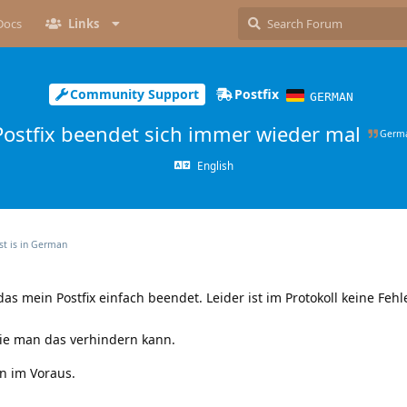
Docs
Links
Community Support
Postfix
GERMAN
Postfix beendet sich immer wieder mal
Germ
English
st is in
German
as mein Postfix einfach beendet. Leider ist im Protokoll keine Fe
wie man das verhindern kann.
n im Voraus.