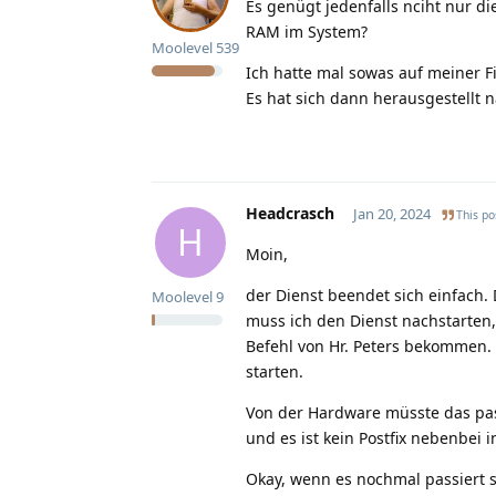
Es genügt jedenfalls nciht nur di
RAM im System?
Moolevel
539
Ich hatte mal sowas auf meiner F
Es hat sich dann herausgestellt n
Headcrasch
Jan 20, 2024
This po
H
Moin,
der Dienst beendet sich einfach
Moolevel
9
muss ich den Dienst nachstarten,
Befehl von Hr. Peters bekommen.
starten.
Von der Hardware müsste das pass
und es ist kein Postfix nebenbei in
Okay, wenn es nochmal passiert 