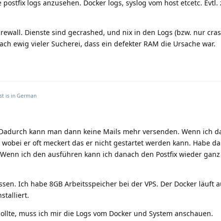
e postfix logs anzusehen. Docker logs, syslog vom host etcetc. Evtl.
irewall. Dienste sind gecrashed, und nix in den Logs (bzw. nur cr
ach ewig vieler Sucherei, dass ein defekter RAM die Ursache war.
st is in
German
. Dadurch kann man dann keine Mails mehr versenden. Wenn ich d
 wobei er oft meckert das er nicht gestartet werden kann. Habe d
 Wenn ich den ausführen kann ich danach den Postfix wieder ganz
en. Ich habe 8GB Arbeitsspeicher bei der VPS. Der Docker läuft 
stalliert.
sollte, muss ich mir die Logs vom Docker und System anschauen.