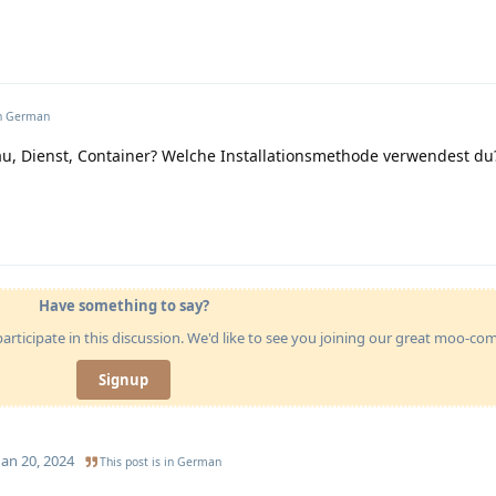
n
German
, Dienst, Container? Welche Installationsmethode verwendest du?
Have something to say?
articipate in this discussion. We'd like to see you joining our great moo-c
Signup
Jan 20, 2024
This post is in
German