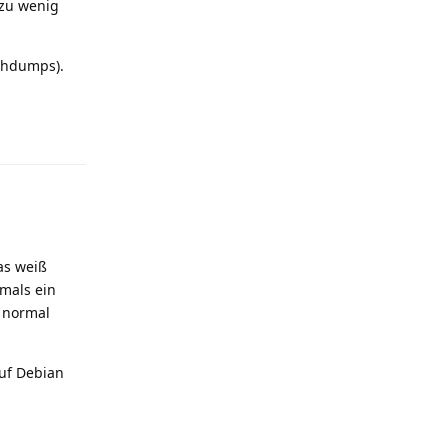
 zu wenig
ashdumps).
Reply
as weiß
amals ein
 normal
auf Debian