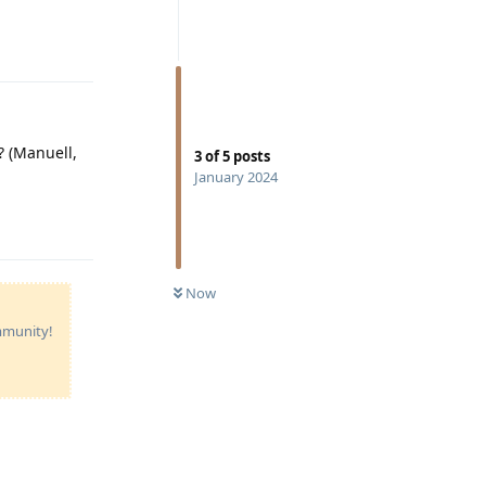
Reply
 (Manuell,
3
of
5
posts
January 2024
Reply
Now
ommunity!