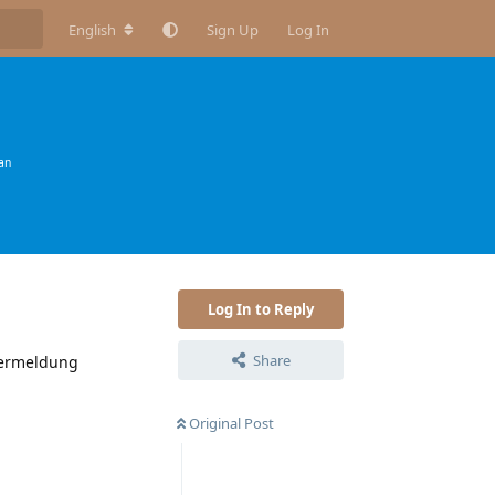
English
Sign Up
Log In
an
Log In to Reply
Share
hlermeldung
Original Post