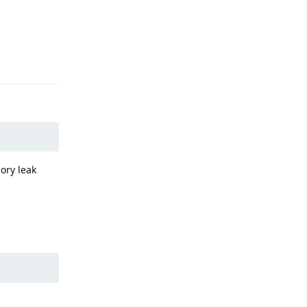
Reply
ory leak
Reply