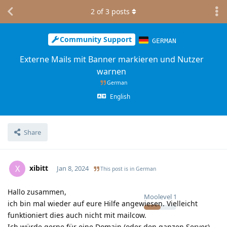
2
of
3
posts
Community Support
GERMAN
Externe Mails mit Banner markieren und Nutzer
warnen
German
English
Share
xibitt
X
Jan 8, 2024
This post is in
German
Hallo zusammen,
Moolevel
1
ich bin mal wieder auf eure Hilfe angewiesen. Vielleicht
funktioniert dies auch nicht mit mailcow.
Ich würde gerne für eine Domain (oder den ganzen Server)