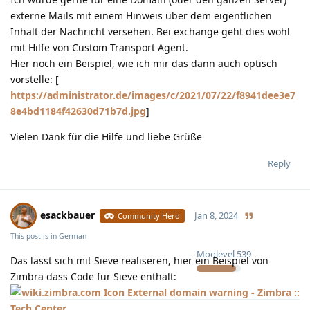
externe Mails mit einem Hinweis über dem eigentlichen
Inhalt der Nachricht versehen. Bei exchange geht dies wohl
mit Hilfe von Custom Transport Agent.
Hier noch ein Beispiel, wie ich mir das dann auch optisch
vorstelle: [
https://administrator.de/images/c/2021/07/22/f8941dee3e7
8e4bd1184f42630d71b7d.jpg
]
Vielen Dank für die Hilfe und liebe Grüße
Reply
esackbauer
Jan 8, 2024
Community Hero
This post is in
German
Moolevel
539
Das lässt sich mit Sieve realiseren, hier ein Beispiel von
Zimbra dass Code für Sieve enthält:
External domain warning - Zimbra ::
Tech Center