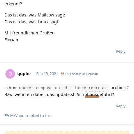
erkennt?
Das ist das, was Mailcow sagt:
Das ist das, was Linux sagt:
Mit freundlichen Grüßen
Florian
Reply
qupfer
Q
Sep 13, 2021
This post is in
German
schon
probiert?
docker-compose up -d --force-recreate
Moolevel
3
Bzw. wenn eh dabei, das update.sh Script ausgeführt?
Reply
MrVapor
replied to this.