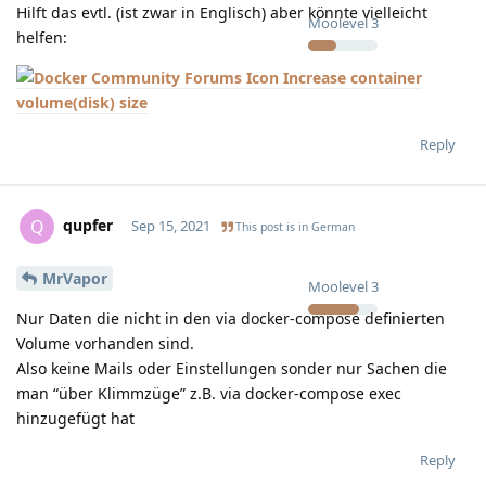
Hilft das evtl. (ist zwar in Englisch) aber könnte vielleicht
Moolevel
3
helfen:
Increase container
volume(disk) size
Reply
qupfer
Q
Sep 15, 2021
This post is in
German
MrVapor
Moolevel
3
Nur Daten die nicht in den via docker-compose definierten
Volume vorhanden sind.
Also keine Mails oder Einstellungen sonder nur Sachen die
man “über Klimmzüge” z.B. via docker-compose exec
hinzugefügt hat
Reply