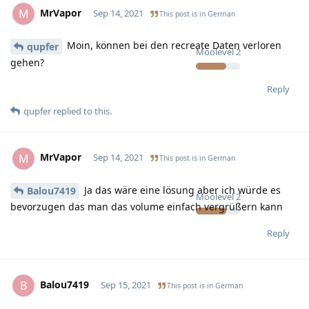
MrVapor
M
Sep 14, 2021
This post is in
German
Moin, können bei den recreate Daten verloren
qupfer
Moolevel
2
gehen?
Reply
qupfer
replied to this.
MrVapor
M
Sep 14, 2021
This post is in
German
Ja das wäre eine lösung aber ich würde es
Balou7419
Moolevel
2
bevorzugen das man das volume einfach vergrüßern kann
Reply
Balou7419
B
Sep 15, 2021
This post is in
German