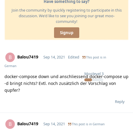
Have something to say?
Join the community by quickly registering to participate in this
discussion. We'd like to see you joining our great moo-
community!
Signup
Balou7419
B
Sep 14, 2021
Edited
This post is in
German
Moolevel
3
docker-compose down und anschliessend docker-compose up
-d bringt nichts? Evtl. noch zusätzlich der Vorschlag von
qupfer?
Reply
Balou7419
B
Sep 14, 2021
This post is in
German