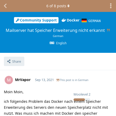
6
of
8
posts
Community Support
Docker
GERMAN
Mailserver hat Speicher Erweiterung nicht erkannt
German
English
Share
MrVapor
M
Sep 13, 2021
This post is in
German
Moin Moin,
Moolevel
2
ich folgendes Problem das Docker nach einem Speicher
Erweiterung des Servers den neuen Speicherplatz nicht mit
nutzt. Was muss ich machen mit Docker den speicher