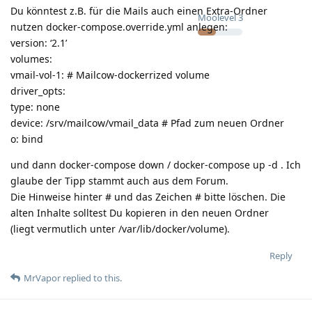
Du könntest z.B. für die Mails auch einen Extra-Ordner
Moolevel
3
nutzen docker-compose.override.yml anlegen:
version: ‘2.1’
volumes:
vmail-vol-1: # Mailcow-dockerrized volume
driver_opts:
type: none
device: /srv/mailcow/vmail_data # Pfad zum neuen Ordner
o: bind
und dann docker-compose down / docker-compose up -d . Ich
glaube der Tipp stammt auch aus dem Forum.
Die Hinweise hinter # und das Zeichen # bitte löschen. Die
alten Inhalte solltest Du kopieren in den neuen Ordner
(liegt vermutlich unter /var/lib/docker/volume).
Reply
MrVapor
replied to this.