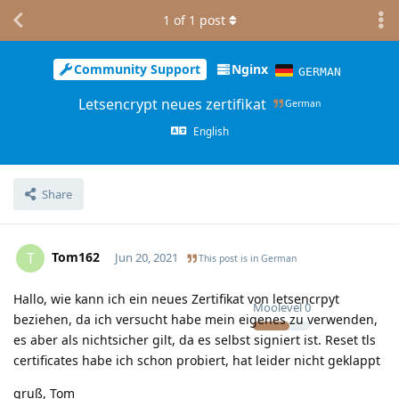
1
of
1
post
Community Support
Nginx
GERMAN
Letsencrypt neues zertifikat
German
English
Share
Tom162
T
Jun 20, 2021
This post is in
German
Hallo, wie kann ich ein neues Zertifikat von letsencrpyt
Moolevel
0
beziehen, da ich versucht habe mein eigenes zu verwenden,
es aber als nichtsicher gilt, da es selbst signiert ist. Reset tls
certificates habe ich schon probiert, hat leider nicht geklappt
gruß, Tom