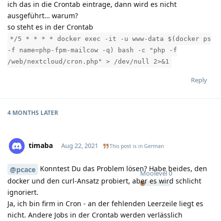
ich das in die Crontab eintrage, dann wird es nicht
ausgeführt… warum?
so steht es in der Crontab
*/5 * * * * docker exec -it -u www-data $(docker ps
-f name=php-fpm-mailcow -q) bash -c "php -f
/web/nextcloud/cron.php" > /dev/null 2>&1
Reply
4 MONTHS
LATER
timaba
Aug 22, 2021
This post is in
German
Konntest Du das Problem lösen? Habe beides, den
@pcace
Moolevel
0
docker und den curl-Ansatz probiert, aber es wird schlicht
ignoriert.
Ja, ich bin firm in Cron - an der fehlenden Leerzeile liegt es
nicht. Andere Jobs in der Crontab werden verlässlich