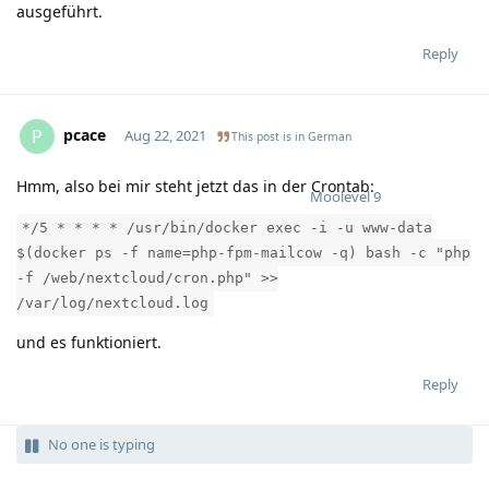
ausgeführt.
Reply
pcace
P
Aug 22, 2021
This post is in
German
Hmm, also bei mir steht jetzt das in der Crontab:
Moolevel
9
*/5 * * * * /usr/bin/docker exec -i -u www-data
$(docker ps -f name=php-fpm-mailcow -q) bash -c "php
-f /web/nextcloud/cron.php" >>
/var/log/nextcloud.log
und es funktioniert.
Reply
No one is typing