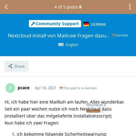
4
of
5
posts
Community Support
GERMAN
Nextcloud install von Mailcow Fragen dazu...
German
English
Share
pcace
P
Apr 16, 2021
This post is in
German
Hi, ich habe hier eine Mailkuh am laufen. Alles wunderbar.
Moolevel
9
Seit ein paar wochen nutze ich noch Nextcloud dazu
(installiert über das mitgelieferte Installationsscript)
Nun habe ich zwei Fragen:
ich bekomme folgende Sicherheitswarnung: