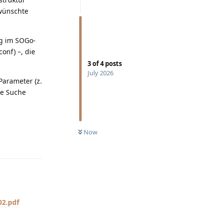
ewünschte
ng im SOGo-
onf) –, die
3
of
4
posts
July 2026
Parameter (z.
le Suche
Now
Reply
02.pdf