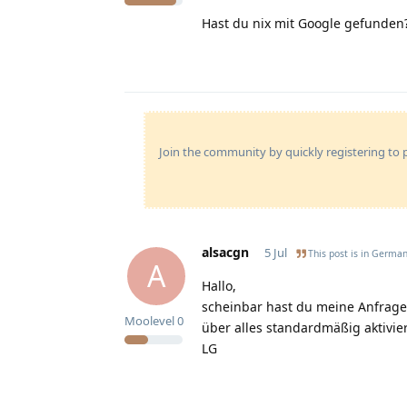
Hast du nix mit Google gefunden
Join the community by quickly registering to p
alsacgn
5 Jul
This post is in
Germa
A
Hallo,
scheinbar hast du meine Anfrage 
Moolevel
0
über alles standardmäßig aktivie
LG