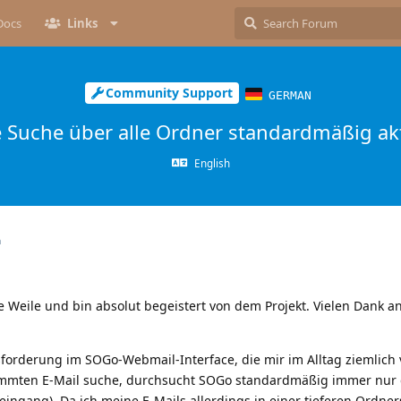
Docs
Links
Community Support
GERMAN
 Suche über alle Ordner standardmäßig akt
English
n
e Weile und bin absolut begeistert von dem Projekt. Vielen Dank an 
sforderung im SOGo-Webmail-Interface, die mir im Alltag ziemlich v
immten E-Mail suche, durchsucht SOGo standardmäßig immer nur 
eingang). Da ich meine E-Mails allerdings in einer tieferen Ordner