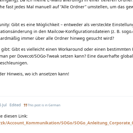
che fast jedes Mal manuell auf “Alle Ordner” umstellen, um das g
ty: Gibt es eine Möglichkeit – entweder als versteckte Einstellu
ationsänderung in den Mailcow-Konfigurationsdateien (z. B. sogo.c
ndardmäßig immer über alle Ordner hinweg gesucht wird?
ht gibt: Gibt es vielleicht einen Workaround oder einen bestimmten 
 man per Dovecot/SOGo-Tweak setzen kann? Eine dauerhafte globa
eschleunigen.
der Hinweis, wo ich ansetzen kann!
5 Jul
Edited
This post is in
German
e diesen Link:
s/rrzk/Account_Kommunikation/SOGo/SOGo_Anleitung_Corporate_