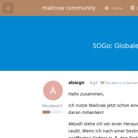
mailcow community
Home
SOGo: Globale
alsacgn
4 Jul
This post is in
Germa
A
Hallo zusammen,
ich nutze Mailcow jetzt schon ein
Moolevel
0
daran mitwirken!
Aktuell stehe ich vor einer Herau
raubt. Wenn ich nach einer best
geöffneten Ordner (z. B. den Post