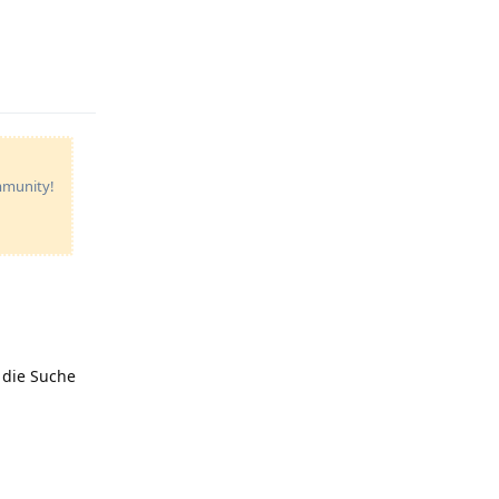
Reply
ommunity!
 die Suche
Reply