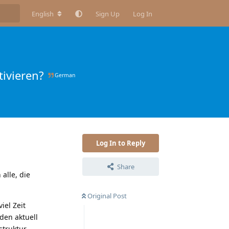
English
Sign Up
Log In
ivieren?
German
Log In to Reply
Share
alle, die
Original Post
iel Zeit
den aktuell
struktur