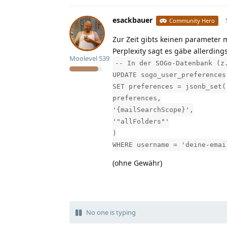
esackbauer
Community Hero
Zur Zeit gibts keinen parameter m
Perplexity sagt es gäbe allerdi
Moolevel
539
-- In der SOGo-Datenbank (z
UPDATE sogo_user_preferences
SET preferences = jsonb_set(
preferences,
'{mailSearchScope}',
'"allFolders"'
)
WHERE username = 'deine-emai
(ohne Gewähr)
No one is typing