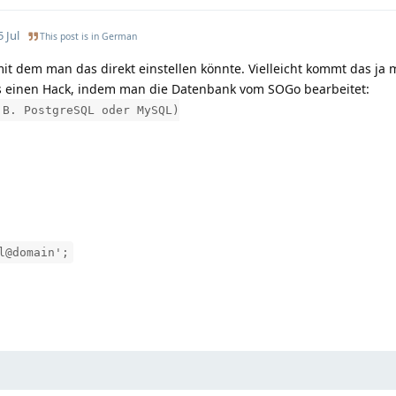
5 Jul
This post is in
German
it dem man das direkt einstellen könnte. Vielleicht kommt das ja m
ngs einen Hack, indem man die Datenbank vom SOGo bearbeitet:
.B. PostgreSQL oder MySQL)
l@domain';