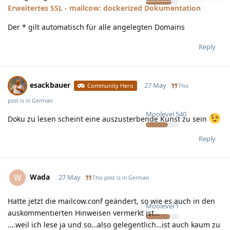
Erweitertes SSL - mailcow: dockerized Dokumentation
Der * gilt automatisch für alle angelegten Domains
Reply
esackbauer
27 May
Community Hero
This
post is in
German
Moolevel
540
Doku zu lesen scheint eine auszusterbende Kunst zu sein
Reply
Wada
W
27 May
This post is in
German
Hatte jetzt die mailcow.conf geändert, so wie es auch in den
Moolevel
1
auskommentierten Hinweisen vermerkt ist…
….weil ich lese ja und so…also gelegentlich…ist auch kaum zu