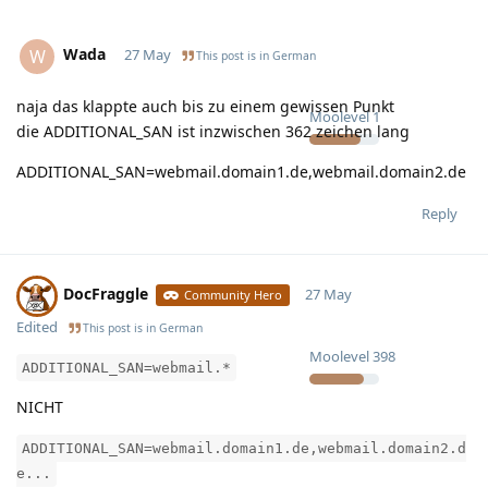
Wada
W
27 May
This post is in
German
naja das klappte auch bis zu einem gewissen Punkt
Moolevel
1
die ADDITIONAL_SAN ist inzwischen 362 zeichen lang
ADDITIONAL_SAN=webmail.domain1.de,webmail.domain2.de
Reply
DocFraggle
27 May
Community Hero
Edited
This post is in
German
Moolevel
398
ADDITIONAL_SAN=webmail.*
NICHT
ADDITIONAL_SAN=webmail.domain1.de,webmail.domain2.d
e...