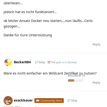
überlesen…
jedoch hat es nicht funktioniert…
ok letzter Ansatz Docker neu starten,…nun läufts…Certs
gezogen…
Danke für Eure Unterstützung
Reply
Becker884
27 May
This post is in
German
Wäre es nicht einfacher ein Wildcard Zertifikat zu nutzen?
Moolevel
16
Reply
esackbauer
27 May
Community Hero