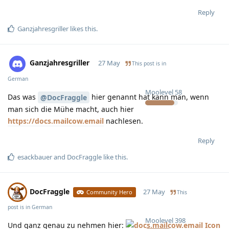
Reply
Ganzjahresgriller
likes this
.
Ganzjahresgriller
27 May
This post is in
German
Moolevel
58
Das was
hier genannt hat kann man, wenn
@DocFraggle
man sich die Mühe macht, auch hier
https://docs.mailcow.email
nachlesen.
Reply
esackbauer
and
DocFraggle
like this
.
DocFraggle
27 May
Community Hero
This
post is in
German
Moolevel
398
Und ganz genau zu nehmen hier: