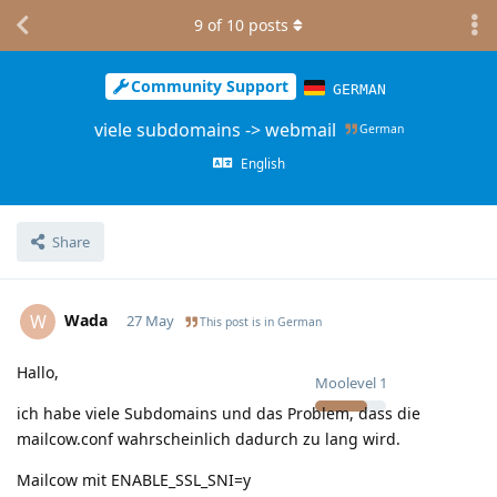
9
of
10
posts
Community Support
GERMAN
viele subdomains -> webmail
German
English
Share
Wada
W
27 May
This post is in
German
Hallo,
Moolevel
1
ich habe viele Subdomains und das Problem, dass die
mailcow.conf wahrscheinlich dadurch zu lang wird.
Mailcow mit ENABLE_SSL_SNI=y