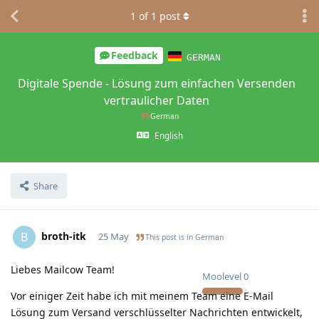
1
of
1
post
Feedback
GERMAN
Digitale Spende - Lösung zum einfachen Versenden
vertraulicher Daten
German
English
Share
broth-itk
B
25 May
This post is in
German
Liebes Mailcow Team!
Moolevel
0
Vor einiger Zeit habe ich mit meinem Team eine E-Mail
Lösung zum Versand verschlüsselter Nachrichten entwickelt,