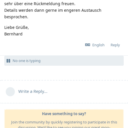
sehr über eine Rückmeldung freuen.
Details werden dann gerne im engeren Austausch
besprochen.
Liebe Grüße,
Bernhard
English
Reply
No one is typing
Write a Reply...
Have something to say?
Join the community by quickly registering to participate in this
discussion. We'd like to see you joining our great moo-