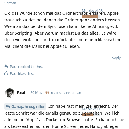
German
Moolevel
58
Ok, das würde schon mal das Ordnerchaos erklären. Apple
traue ich zu das bei denen die Ordner ganz anders heissen.
Wie man das bei dem Sync lösen kann, keine Ahnung, evtl.
über Scripting. Aber warum machst Du das alles? Es wäre
doch viel einfacher und komfortabler mit einem klassischem
Mailclient die Mails bei Apple zu lesen.
Reply
Paul
replied to this.
Paul
likes this
.
Paul
20 May
This post is in
German
Ich habe fast mein Ziel erreicht. Der
Ganzjahresgriller
Moolevel
1
letzte Schritt war die eMails genau so zu gestalten. Weil ich
alle meine “Apps” als Docker im Browser habe. So kann ich sie
als Lesezeichen auf den Home Screen jedes Handy ablegen.