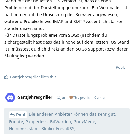
Stand mit der neuesten iOS Version ist, dass es eben
Probleme mit der Darstellung geben kann. Ein Webmailer ist
halt immer auf die Umsetzung der Browser angewiesen,
während Protokolle wie IMAP und SMTP wesentlich stärker
standardisiert sind.
Für Darstellungsprobleme vom SOGo (nachdem du
sichergestellt hast dass das iPhone auf dem letzten iOS Stand
ist) müsstest du dich direkt an den SOGo Support (bzw. deren
Mailinglist) wenden.
Reply
Ganzjahresgriller
likes this
.
Ganzjahresgriller
2 Jun
This post is in
German
Die anderen Anbieter können das sehr gut.
Moolevel
58
Paul
Frigate, Papperless, BitWarden, GanyMede,
HomeAssistant, Blinko, FreshRSS, …