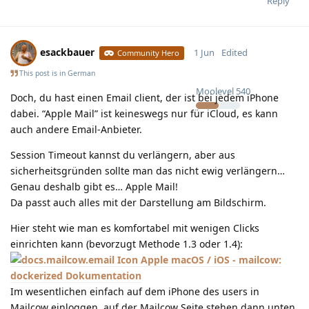
Reply
esackbauer
1 Jun
Edited
Community Hero
This post is in
German
Moolevel
540
Doch, du hast einen Email client, der ist bei jedem iPhone
dabei. “Apple Mail” ist keineswegs nur für iCloud, es kann
auch andere Email-Anbieter.
Session Timeout kannst du verlängern, aber aus
sicherheitsgründen sollte man das nicht ewig verlängern…
Genau deshalb gibt es… Apple Mail!
Da passt auch alles mit der Darstellung am Bildschirm.
Hier steht wie man es komfortabel mit wenigen Clicks
einrichten kann (bevorzugt Methode 1.3 oder 1.4):
Apple macOS / iOS - mailcow:
dockerized Dokumentation
Im wesentlichen einfach auf dem iPhone des users in
Mailcow einloggen, auf der Mailcow Seite stehen dann unten