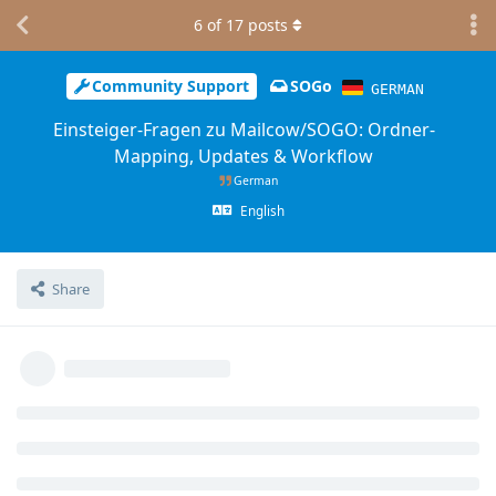
6
of
17
posts
Community Support
SOGo
GERMAN
Einsteiger-Fragen zu Mailcow/SOGO: Ordner-
Mapping, Updates & Workflow
German
English
Share