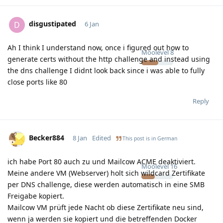
disgustipated
D
6 Jan
Ah I think I understand now, once i figured out how to
Moolevel
8
generate certs without the http challenge and instead using
the dns challenge I didnt look back since i was able to fully
close ports like 80
Reply
Becker884
8 Jan
Edited
This post is in
German
ich habe Port 80 auch zu und Mailcow ACME deaktiviert.
Moolevel
16
Meine andere VM (Webserver) holt sich wildcard Zertifikate
per DNS challenge, diese werden automatisch in eine SMB
Freigabe kopiert.
Mailcow VM prüft jede Nacht ob diese Zertifikate neu sind,
wenn ja werden sie kopiert und die betreffenden Docker