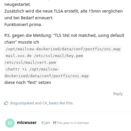
neugestartet.
Zusätzlich wird die neue TLSA erstellt, alle 15min verglichen
und bei Bedarf erneuert.
Funktioniert prima.
P.S. gegen die Meldung: “TLS SNI not matched, using default
chain” musste ich
/opt/mailcow-dockerized/data/conf/postfix/sni.map
mail.xxx.de /etc/ssl/mail/key.pem
/etc/ssl/mail/cert.pem
chattr +i /opt/mailcow-
dockerized/data/conf/postfix/sni.map
diese noch “fest” setzen
Reply
disgustipated
and
CK_beats
like this
.
mlcwuser
M
8 Jan
This post is in
German