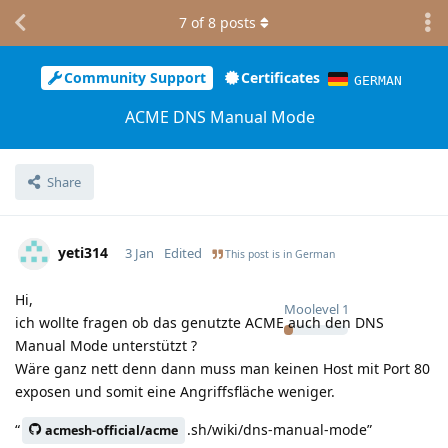
7
of
8
posts
Community Support
Certificates
GERMAN
ACME DNS Manual Mode
Share
yeti314
3 Jan
Edited
This post is in
German
Hi,
Moolevel
1
ich wollte fragen ob das genutzte ACME auch den DNS
Manual Mode unterstützt ?
Wäre ganz nett denn dann muss man keinen Host mit Port 80
exposen und somit eine Angriffsfläche weniger.
“
.sh/wiki/dns-manual-mode”
acmesh-official/acme