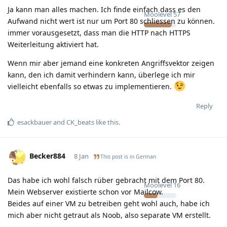
Ja kann man alles machen. Ich finde einfach dass es den
Moolevel
57
Aufwand nicht wert ist nur um Port 80 schliessen zu können.
immer vorausgesetzt, dass man die HTTP nach HTTPS
Weiterleitung aktiviert hat.
Wenn mir aber jemand eine konkreten Angriffsvektor zeigen
kann, den ich damit verhindern kann, überlege ich mir
vielleicht ebenfalls so etwas zu implementieren.
Reply
esackbauer
and
CK_beats
like this
.
Becker884
8 Jan
This post is in
German
Das habe ich wohl falsch rüber gebracht mit dem Port 80.
Moolevel
16
Mein Webserver existierte schon vor Mailcow.
Beides auf einer VM zu betreiben geht wohl auch, habe ich
mich aber nicht getraut als Noob, also separate VM erstellt.