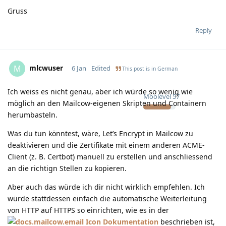
Gruss
Reply
mlcwuser
M
6 Jan
Edited
This post is in
German
Ich weiss es nicht genau, aber ich würde so wenig wie
Moolevel
57
möglich an den Mailcow-eigenen Skripten und Containern
herumbasteln.
Was du tun könntest, wäre, Let’s Encrypt in Mailcow zu
deaktivieren und die Zertifikate mit einem anderen ACME-
Client (z. B. Certbot) manuell zu erstellen und anschliessend
an die richtign Stellen zu kopieren.
Aber auch das würde ich dir nicht wirklich empfehlen. Ich
würde stattdessen einfach die automatische Weiterleitung
von HTTP auf HTTPS so einrichten, wie es in der
Dokumentation
beschrieben ist,