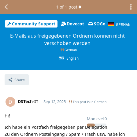
1
of
1
post
Community Support
Dovecot
SOGo
GERMAN
E-Mails aus freigegebenen Ordnern können nicht
verschoben werden
German
English
Share
DSTech-IT
D
Sep 12, 2025
This post is in
German
Hi!
Moolevel
0
Ich habe ein Postfach freigegeben per Delegation.
Zu den Ordnern Posteingang / Spam / Trash usw. habe ich