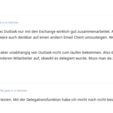
t is in
German
as Outlook nur mit den Exchange wirklich gut zusammenarbeitet. A
 wäre auch denkbar auf einen andern Email Client umzusteigen. W
h aber unabhängig von Outlook nicht zum laufen bekommen. Also d
anderen Mitarbeiter auf, obwohl es delegiert wurde. Muss man da 
This post is in
German
testen. Mit der Delegationsfunktion habe ich micht noch nicht bes