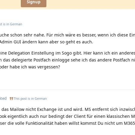
Signup
t is in
German
che schon sehr nahe. Für mich wäre es besser, wenn ich diese Ei
er Admin GUI ändern kann aber so geht es auch.
ine Delegation Einstellung im Sogo gibt. Hier kann ich ein andere
 das delegierte Postfach einlogge sehe ich das andere Postfach ni
 oder habe ich was vergessen?
ited
This post is in
German
len das Mailow nicht Exchange ist und wird. MS entfernt sich inzwis
ok eigentlich auch nur bedingt der Client für einen klassischen M
ser die volle Funktionalität haben willst kommst Du nicht um M365