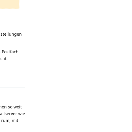
nstellungen
s Postfach
cht.
Reply
chen so weit
ailserver wie
 rum, mit