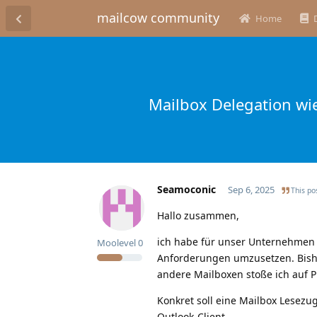
mailcow community
Home
Mailbox Delegation wi
Seamoconic
Sep 6, 2025
This pos
Hallo zusammen,
ich habe für unser Unternehmen k
Moolevel
0
Anforderungen umzusetzen. Bisher
andere Mailboxen stoße ich auf 
Konkret soll eine Mailbox Lesezu
Outlook-Client.