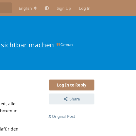
English
Sign Up
Log In
n sichtbar machen
German
Log In to Reply
Share
it, alle
lboxen in
Original Post
dafür den