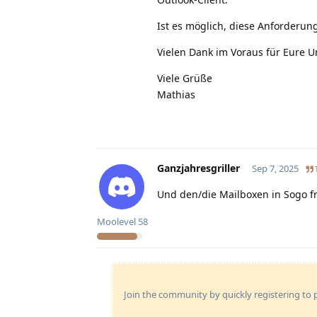
Ist es möglich, diese Anforderun
Vielen Dank im Voraus für Eure U
Viele Grüße
Mathias
Ganzjahresgriller
Sep 7, 2025
Und den/die Mailboxen in Sogo f
Moolevel
58
Join the community by quickly registering to p