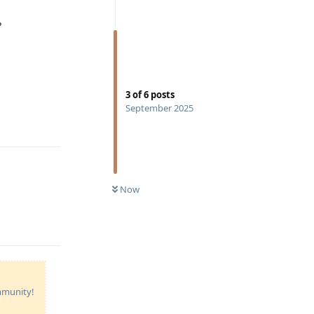
?
3
of
6
posts
September 2025
Reply
Now
Reply
ommunity!