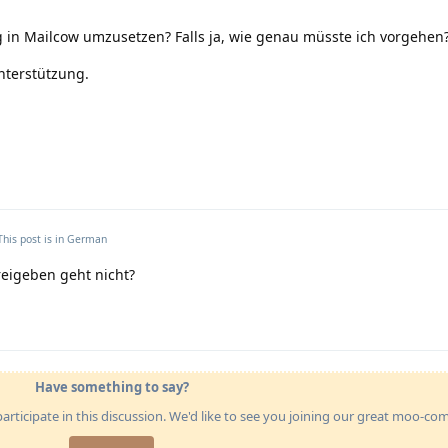
g in Mailcow umzusetzen? Falls ja, wie genau müsste ich vorgehen
nterstützung.
This post is in
German
reigeben geht nicht?
Have something to say?
articipate in this discussion. We'd like to see you joining our great moo-c