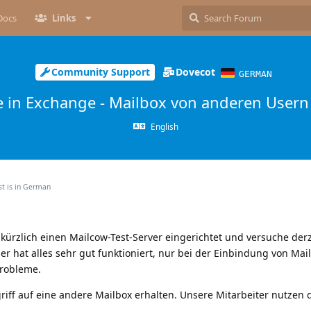
Docs
Links
Community Support
Dovecot
GERMAN
e in Exchange - Mailbox von anderen User
English
t is in
German
ürzlich einen Mailcow-Test-Server eingerichtet und versuche derze
 hat alles sehr gut funktioniert, nur bei der Einbindung von Mai
Probleme.
griff auf eine andere Mailbox erhalten. Unsere Mitarbeiter nutzen 