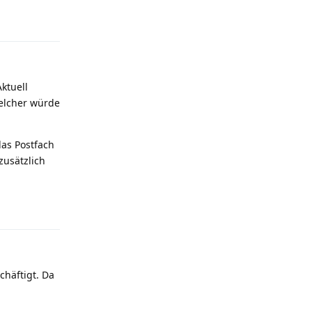
Reply
ktuell
elcher würde
as Postfach
zusätzlich
Reply
chäftigt. Da