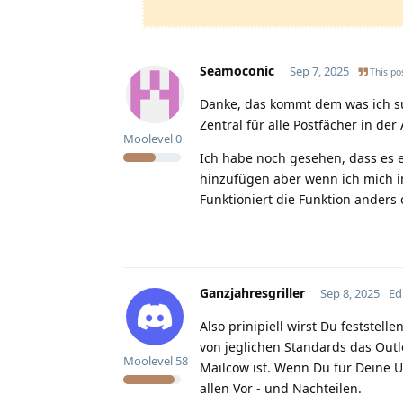
Seamoconic
Sep 7, 2025
This pos
Danke, das kommt dem was ich su
Zentral für alle Postfächer in d
Moolevel
0
Ich habe noch gesehen, dass es e
hinzufügen aber wenn ich mich in
Funktioniert die Funktion anders
Ganzjahresgriller
Sep 8, 2025
Ed
Also prinipiell wirst Du feststel
von jeglichen Standards das Outlo
Moolevel
58
Mailcow ist. Wenn Du für Deine U
allen Vor - und Nachteilen.