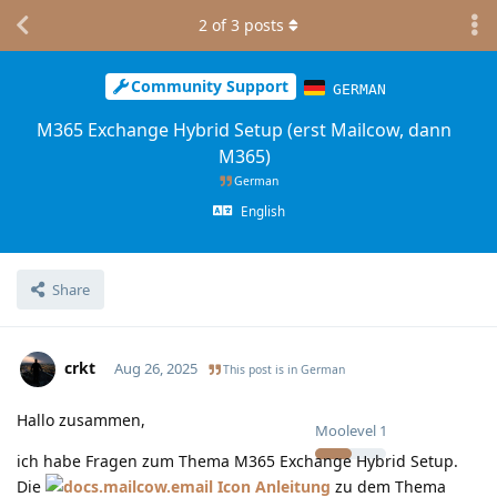
2
of
3
posts
Community Support
GERMAN
M365 Exchange Hybrid Setup (erst Mailcow, dann
M365)
German
English
Share
crkt
Aug 26, 2025
This post is in
German
Hallo zusammen,
Moolevel
1
ich habe Fragen zum Thema M365 Exchange Hybrid Setup.
Die
Anleitung
zu dem Thema