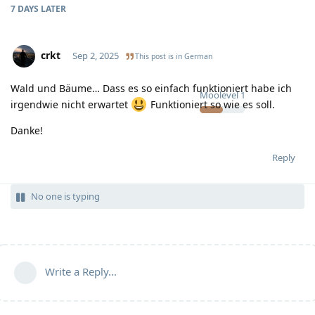
7 DAYS
LATER
crkt
Sep 2, 2025
This post is in
German
Wald und Bäume… Dass es so einfach funktioniert habe ich
Moolevel
1
irgendwie nicht erwartet
Funktioniert so wie es soll.
Danke!
Reply
No one is typing
Write a Reply...