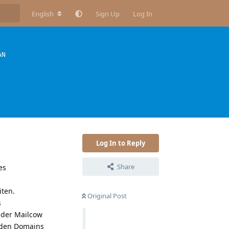
English
Sign Up
Log In
AN
Log In to Reply
Share
es
ten.
Original Post
s
n der Mailcow
enden Domains