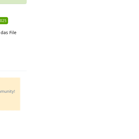
2025
das File
Reply
ommunity!