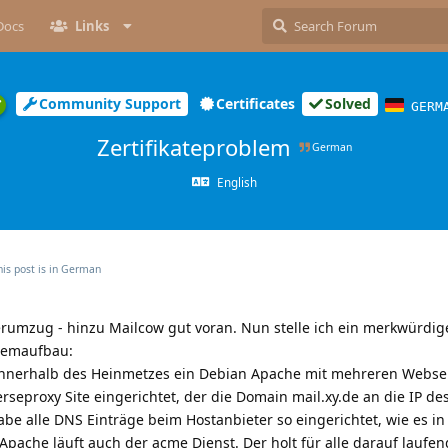
Docs
Links
Community Support
Certificates
Solved
GERM
Zertifikateproblem
German
English
is post is in
German
umzug - hinzu Mailcow gut voran. Nun stelle ich ein merkwürdig
stemaufbau:
innerhalb des Heinmetzes ein Debian Apache mit mehreren Websei
seproxy Site eingerichtet, der die Domain mail.xy.de an die IP de
abe alle DNS Einträge beim Hostanbieter so eingerichtet, wie es i
Apache läuft auch der acme Dienst. Der holt für alle darauf lauf