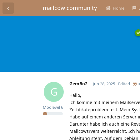
mailcow community
Home
GemBo2
Jun 28, 2025
Edited
Th
G
Hallo,
ich komme mit meinem Mailserver
Moolevel
6
Zertifikateproblem fest. Mein Sy
Habe auf einem anderen Server 
Darunter habe ich auch eine Rever
Mailcowsrvers weiterreicht. Ich h
Anleitung steht. Auf dem Debian 