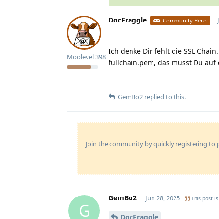
DocFraggle
Community Hero
Ich denke Dir fehlt die SSL Chai
Moolevel
398
fullchain.pem, das musst Du auf
GemBo2
replied to this.
Join the community by quickly registering to p
GemBo2
Jun 28, 2025
This post is
G
DocFraggle