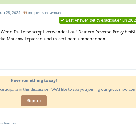
Jun 28, 2025
This post is in
German
Best Answer
set by
esackbauer
Jun 29, 
n. Wenn Du Letsencrypt verwendest auf Deinem Reverse Proxy heißt 
 die Mailcow kopieren und in cert.pem umbenennen
Have something to say?
articipate in this discussion. We'd like to see you joining our great moo-c
Signup
 in
German