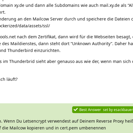
tdomain xy.de und dann alle Subdomains wie auch mail.xy.de als “Al
rt.
i Änderung an den Mailcow Server durch und speichere die Dateien 
kerized/data/assets/ssl/
tools.net nach dem Zertifikat, dann wird für die Webseiten besagt, 
kate des Maildienstes, dann steht dort “Unknown Authority”. Daher h
und Thunderbird einzurichten.
es im Thunderbrid sieht aber genauso aus wie der, wenn man sich d
ch läuft?
Best Answer
set by
esackbauer
in. Wenn Du Letsencrypt verwendest auf Deinem Reverse Proxy heiß
uf die Mailcow kopieren und in cert.pem umbenennen