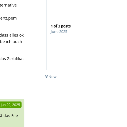
ternative
certt.pem
1
of
3
posts
June 2025
dass alles ok
abe ich auch
as Zertifikat
Now
Reply
Jun 29, 2025
t das File