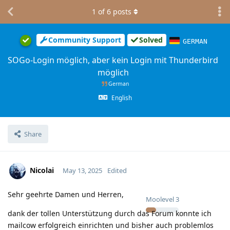
1
of
6
posts
Community Support
Solved
GERMAN
SOGo-Login möglich, aber kein Login mit Thunderbird
möglich
German
English
Share
Nicolai
May 13, 2025
Edited
Sehr geehrte Damen und Herren,
Moolevel
3
dank der tollen Unterstützung durch das Forum konnte ich
mailcow erfolgreich einrichten und bisher auch problemlos