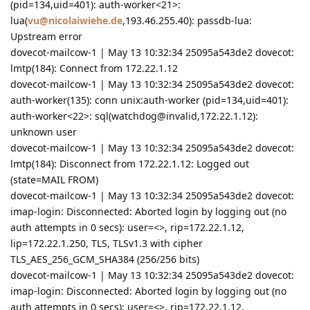
(pid=134,uid=401): auth-worker<21>:
lua(
vu@nicolaiwiehe.de
,193.46.255.40): passdb-lua:
Upstream error
dovecot-mailcow-1 | May 13 10:32:34 25095a543de2 dovecot:
lmtp(184): Connect from 172.22.1.12
dovecot-mailcow-1 | May 13 10:32:34 25095a543de2 dovecot:
auth-worker(135): conn unix:auth-worker (pid=134,uid=401):
auth-worker<22>: sql(watchdog@invalid,172.22.1.12):
unknown user
dovecot-mailcow-1 | May 13 10:32:34 25095a543de2 dovecot:
lmtp(184): Disconnect from 172.22.1.12: Logged out
(state=MAIL FROM)
dovecot-mailcow-1 | May 13 10:32:34 25095a543de2 dovecot:
imap-login: Disconnected: Aborted login by logging out (no
auth attempts in 0 secs): user=<>, rip=172.22.1.12,
lip=172.22.1.250, TLS, TLSv1.3 with cipher
TLS_AES_256_GCM_SHA384 (256/256 bits)
dovecot-mailcow-1 | May 13 10:32:34 25095a543de2 dovecot:
imap-login: Disconnected: Aborted login by logging out (no
auth attempts in 0 secs): user=<>, rip=172.22.1.12,