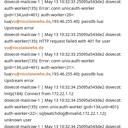
dovecot-mailcow-1 | May 13 10:32:33 25095a543de2 dovecot:
auth-worker(135): Error: conn unix:auth-worker
(pid=134,uid=401): auth-worker<20>:
lua(
vu@nicolaiwiehe.de
,193.46.255.40): passdb-lua:
Upstream error
dovecot-mailcow-1 | May 13 10:32:33 25095a543de2 dovecot:
auth-worker(135): HTTP request failed with 401 for user
vu@nicolaiwiehe.de
dovecot-mailcow-1 | May 13 10:32:33 25095a543de2 dovecot:
auth-worker(135): Error: conn unix:auth-worker
(pid=134,uid=401): auth-worker<21>:
lua(
vu@nicolaiwiehe.de
,193.46.255.40): passdb-lua:
Upstream error
dovecot-mailcow-1 | May 13 10:32:34 25095a543de2 dovecot:
lmtp(184): Connect from 172.22.1.12
dovecot-mailcow-1 | May 13 10:32:34 25095a543de2 dovecot:
auth-worker(135): conn unix:auth-worker (pid=134,uid=401):
auth-worker<22>: sql(watchdog@invalid,172.22.1.12):
unknown user
dovecot-mailcow-1 | May 13 10:32:34 25095a543de2 dovecot: