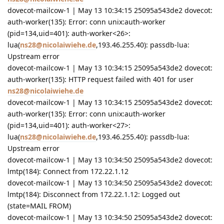
dovecot-mailcow-1 | May 13 10:34:15 25095a543de2 dovecot:
auth-worker(135): Error: conn unix:auth-worker
(pid=134,uid=401): auth-worker<26>:
lua(
ns28@nicolaiwiehe.de
,193.46.255.40): passdb-lua:
Upstream error
dovecot-mailcow-1 | May 13 10:34:15 25095a543de2 dovecot:
auth-worker(135): HTTP request failed with 401 for user
ns28@nicolaiwiehe.de
dovecot-mailcow-1 | May 13 10:34:15 25095a543de2 dovecot:
auth-worker(135): Error: conn unix:auth-worker
(pid=134,uid=401): auth-worker<27>:
lua(
ns28@nicolaiwiehe.de
,193.46.255.40): passdb-lua:
Upstream error
dovecot-mailcow-1 | May 13 10:34:50 25095a543de2 dovecot:
lmtp(184): Connect from 172.22.1.12
dovecot-mailcow-1 | May 13 10:34:50 25095a543de2 dovecot:
lmtp(184): Disconnect from 172.22.1.12: Logged out
(state=MAIL FROM)
dovecot-mailcow-1 | May 13 10:34:50 25095a543de2 dovecot: