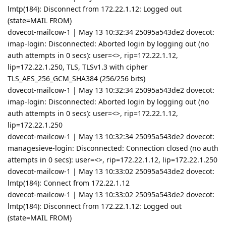
lmtp(184): Disconnect from 172.22.1.12: Logged out
(state=MAIL FROM)
dovecot-mailcow-1 | May 13 10:32:34 25095a543de2 dovecot:
imap-login: Disconnected: Aborted login by logging out (no
auth attempts in 0 secs): user=<>, rip=172.22.1.12,
lip=172.22.1.250, TLS, TLSv1.3 with cipher
TLS_AES_256_GCM_SHA384 (256/256 bits)
dovecot-mailcow-1 | May 13 10:32:34 25095a543de2 dovecot:
imap-login: Disconnected: Aborted login by logging out (no
auth attempts in 0 secs): user=<>, rip=172.22.1.12,
lip=172.22.1.250
dovecot-mailcow-1 | May 13 10:32:34 25095a543de2 dovecot:
managesieve-login: Disconnected: Connection closed (no auth
attempts in 0 secs): user=<>, rip=172.22.1.12, lip=172.22.1.250
dovecot-mailcow-1 | May 13 10:33:02 25095a543de2 dovecot:
lmtp(184): Connect from 172.22.1.12
dovecot-mailcow-1 | May 13 10:33:02 25095a543de2 dovecot:
lmtp(184): Disconnect from 172.22.1.12: Logged out
(state=MAIL FROM)