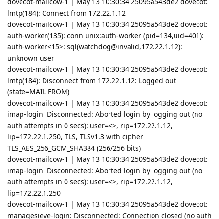
dovecot-mailcow-1 | May 13 10:30:34 25095a543de2 dovecot:
lmtp(184): Connect from 172.22.1.12
dovecot-mailcow-1 | May 13 10:30:34 25095a543de2 dovecot:
auth-worker(135): conn unix:auth-worker (pid=134,uid=401):
auth-worker<15>: sql(watchdog@invalid,172.22.1.12):
unknown user
dovecot-mailcow-1 | May 13 10:30:34 25095a543de2 dovecot:
lmtp(184): Disconnect from 172.22.1.12: Logged out
(state=MAIL FROM)
dovecot-mailcow-1 | May 13 10:30:34 25095a543de2 dovecot:
imap-login: Disconnected: Aborted login by logging out (no
auth attempts in 0 secs): user=<>, rip=172.22.1.12,
lip=172.22.1.250, TLS, TLSv1.3 with cipher
TLS_AES_256_GCM_SHA384 (256/256 bits)
dovecot-mailcow-1 | May 13 10:30:34 25095a543de2 dovecot:
imap-login: Disconnected: Aborted login by logging out (no
auth attempts in 0 secs): user=<>, rip=172.22.1.12,
lip=172.22.1.250
dovecot-mailcow-1 | May 13 10:30:34 25095a543de2 dovecot:
managesieve-login: Disconnected: Connection closed (no auth