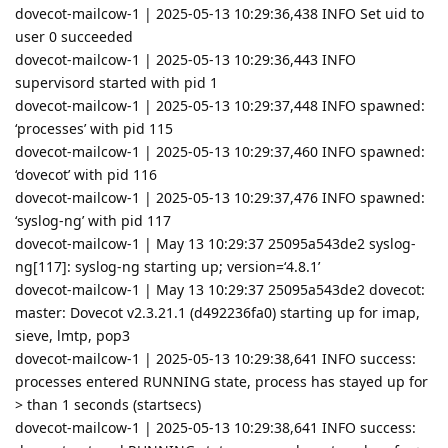
dovecot-mailcow-1 | 2025-05-13 10:29:36,438 INFO Set uid to
user 0 succeeded
dovecot-mailcow-1 | 2025-05-13 10:29:36,443 INFO
supervisord started with pid 1
dovecot-mailcow-1 | 2025-05-13 10:29:37,448 INFO spawned:
‘processes’ with pid 115
dovecot-mailcow-1 | 2025-05-13 10:29:37,460 INFO spawned:
‘dovecot’ with pid 116
dovecot-mailcow-1 | 2025-05-13 10:29:37,476 INFO spawned:
‘syslog-ng’ with pid 117
dovecot-mailcow-1 | May 13 10:29:37 25095a543de2 syslog-
ng[117]: syslog-ng starting up; version=‘4.8.1’
dovecot-mailcow-1 | May 13 10:29:37 25095a543de2 dovecot:
master: Dovecot v2.3.21.1 (d492236fa0) starting up for imap,
sieve, lmtp, pop3
dovecot-mailcow-1 | 2025-05-13 10:29:38,641 INFO success:
processes entered RUNNING state, process has stayed up for
> than 1 seconds (startsecs)
dovecot-mailcow-1 | 2025-05-13 10:29:38,641 INFO success: