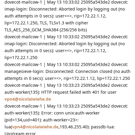
dovecot-mailcow-1 | May 13 10:33:02 25095a543de2 dovecot:
imap-login: Disconnected: Aborted login by logging out (no
auth attempts in 0 secs): user=<>, rip=172.22.1.12,
lip=172.22.1.250, TLS, TLSv1.3 with cipher
TLS_AES_256_GCM_SHA384 (256/256 bits)
dovecot-mailcow-1 | May 13 10:33:02 25095a543de2 dovecot:
imap-login: Disconnected: Aborted login by logging out (no
auth attempts in 0 secs): user=<>, rip=172.22.1.12,
lip=172.22.1.250
dovecot-mailcow-1 | May 13 10:33:02 25095a543de2 dovecot:
managesieve-login: Disconnected: Connection closed (no auth
attempts in 0 secs): user=<>, rip=172.22.1.12, lip=172.22.1.250
dovecot-mailcow-1 | May 13 10:33:23 25095a543de2 dovecot:
auth-worker(135): HTTP request failed with 401 for user
vpn4@nicolaiwiehe.de
dovecot-mailcow-1 | May 13 10:33:23 25095a543de2 dovecot:
auth-worker(135): Error: conn unix:auth-worker
(pid=134,uid=401): auth-worker<23>:
lua(
vpn4@nicolaiwiehe.de
,193.46.255.40): passdb-lua:
Upstream error