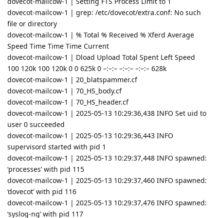
dovecot-mailcow-1 | Setting FTS Process Limit to 1
dovecot-mailcow-1 | grep: /etc/dovecot/extra.conf: No such
file or directory
dovecot-mailcow-1 | % Total % Received % Xferd Average
Speed Time Time Time Current
dovecot-mailcow-1 | Dload Upload Total Spent Left Speed
100 120k 100 120k 0 0 625k 0 –:–:– –:–:– –:–:– 628k
dovecot-mailcow-1 | 20_blatspammer.cf
dovecot-mailcow-1 | 70_HS_body.cf
dovecot-mailcow-1 | 70_HS_header.cf
dovecot-mailcow-1 | 2025-05-13 10:29:36,438 INFO Set uid to
user 0 succeeded
dovecot-mailcow-1 | 2025-05-13 10:29:36,443 INFO
supervisord started with pid 1
dovecot-mailcow-1 | 2025-05-13 10:29:37,448 INFO spawned:
‘processes’ with pid 115
dovecot-mailcow-1 | 2025-05-13 10:29:37,460 INFO spawned:
‘dovecot’ with pid 116
dovecot-mailcow-1 | 2025-05-13 10:29:37,476 INFO spawned:
‘syslog-ng’ with pid 117