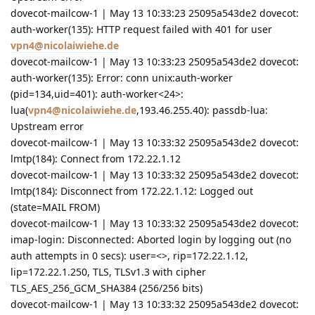
dovecot-mailcow-1 | May 13 10:33:23 25095a543de2 dovecot:
auth-worker(135): HTTP request failed with 401 for user
vpn4@nicolaiwiehe.de
dovecot-mailcow-1 | May 13 10:33:23 25095a543de2 dovecot:
auth-worker(135): Error: conn unix:auth-worker
(pid=134,uid=401): auth-worker<24>:
lua(
vpn4@nicolaiwiehe.de
,193.46.255.40): passdb-lua:
Upstream error
dovecot-mailcow-1 | May 13 10:33:32 25095a543de2 dovecot:
lmtp(184): Connect from 172.22.1.12
dovecot-mailcow-1 | May 13 10:33:32 25095a543de2 dovecot:
lmtp(184): Disconnect from 172.22.1.12: Logged out
(state=MAIL FROM)
dovecot-mailcow-1 | May 13 10:33:32 25095a543de2 dovecot:
imap-login: Disconnected: Aborted login by logging out (no
auth attempts in 0 secs): user=<>, rip=172.22.1.12,
lip=172.22.1.250, TLS, TLSv1.3 with cipher
TLS_AES_256_GCM_SHA384 (256/256 bits)
dovecot-mailcow-1 | May 13 10:33:32 25095a543de2 dovecot: