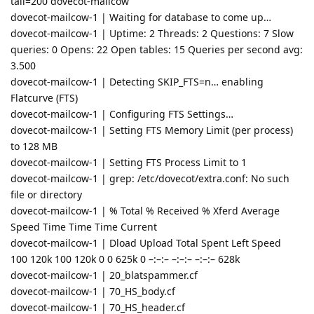
tail=200 dovecot-mailcow
dovecot-mailcow-1 | Waiting for database to come up…
dovecot-mailcow-1 | Uptime: 2 Threads: 2 Questions: 7 Slow
queries: 0 Opens: 22 Open tables: 15 Queries per second avg:
3.500
dovecot-mailcow-1 | Detecting SKIP_FTS=n… enabling
Flatcurve (FTS)
dovecot-mailcow-1 | Configuring FTS Settings…
dovecot-mailcow-1 | Setting FTS Memory Limit (per process)
to 128 MB
dovecot-mailcow-1 | Setting FTS Process Limit to 1
dovecot-mailcow-1 | grep: /etc/dovecot/extra.conf: No such
file or directory
dovecot-mailcow-1 | % Total % Received % Xferd Average
Speed Time Time Time Current
dovecot-mailcow-1 | Dload Upload Total Spent Left Speed
100 120k 100 120k 0 0 625k 0 –:–:– –:–:– –:–:– 628k
dovecot-mailcow-1 | 20_blatspammer.cf
dovecot-mailcow-1 | 70_HS_body.cf
dovecot-mailcow-1 | 70_HS_header.cf