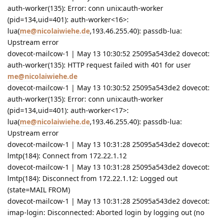
auth-worker(135): Error: conn unix:auth-worker
(pid=134,uid=401): auth-worker<16>:
lua(
me@nicolaiwiehe.de
,193.46.255.40): passdb-lua:
Upstream error
dovecot-mailcow-1 | May 13 10:30:52 25095a543de2 dovecot:
auth-worker(135): HTTP request failed with 401 for user
me@nicolaiwiehe.de
dovecot-mailcow-1 | May 13 10:30:52 25095a543de2 dovecot:
auth-worker(135): Error: conn unix:auth-worker
(pid=134,uid=401): auth-worker<17>:
lua(
me@nicolaiwiehe.de
,193.46.255.40): passdb-lua:
Upstream error
dovecot-mailcow-1 | May 13 10:31:28 25095a543de2 dovecot:
lmtp(184): Connect from 172.22.1.12
dovecot-mailcow-1 | May 13 10:31:28 25095a543de2 dovecot:
lmtp(184): Disconnect from 172.22.1.12: Logged out
(state=MAIL FROM)
dovecot-mailcow-1 | May 13 10:31:28 25095a543de2 dovecot:
imap-login: Disconnected: Aborted login by logging out (no