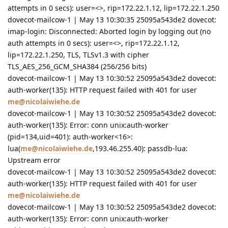
attempts in 0 secs): user=<>, rip=172.22.1.12, lip=172.22.1.250
dovecot-mailcow-1 | May 13 10:30:35 25095a543de2 dovecot:
imap-login: Disconnected: Aborted login by logging out (no
auth attempts in 0 secs): user=<>, rip=172.22.1.12,
lip=172.22.1.250, TLS, TLSv1.3 with cipher
TLS_AES_256_GCM_SHA384 (256/256 bits)
dovecot-mailcow-1 | May 13 10:30:52 25095a543de2 dovecot:
auth-worker(135): HTTP request failed with 401 for user
me@nicolaiwiehe.de
dovecot-mailcow-1 | May 13 10:30:52 25095a543de2 dovecot:
auth-worker(135): Error: conn unix:auth-worker
(pid=134,uid=401): auth-worker<16>:
lua(
me@nicolaiwiehe.de
,193.46.255.40): passdb-lua:
Upstream error
dovecot-mailcow-1 | May 13 10:30:52 25095a543de2 dovecot:
auth-worker(135): HTTP request failed with 401 for user
me@nicolaiwiehe.de
dovecot-mailcow-1 | May 13 10:30:52 25095a543de2 dovecot:
auth-worker(135): Error: conn unix:auth-worker