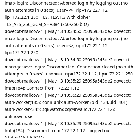
imap-login: Disconnected: Aborted login by logging out (no
auth attempts in 0 secs): user=<>, rip=172.22.1.12,
lip=172.22.1.250, TLS, TLSv1.3 with cipher
TLS_AES_256_GCM_SHA384 (256/256 bits)
dovecot-mailcow-1 | May 13 10:34:50 25095a543de2 dovecot:
imap-login: Disconnected: Aborted login by logging out (no
auth attempts in 0 secs): user=<>, rip=172.22.1.12,
lip=172.22.1.250
dovecot-mailcow-1 | May 13 10:34:50 25095a543de2 dovecot:
managesieve-login: Disconnected: Connection closed (no auth
attempts in 0 secs): user=<>, rip=172.22.1.12, lip=172.22.1.250
dovecot-mailcow-1 | May 13 10:35:29 25095a543de2 dovecot:
lmtp(184): Connect from 172.22.1.12
dovecot-mailcow-1 | May 13 10:35:29 25095a543de2 dovecot:
auth-worker(135): conn unix:auth-worker (pid=134,uid=401):
auth-worker<34>: sql(watchdog@invalid,172.22.1.12):
unknown user
dovecot-mailcow-1 | May 13 10:35:29 25095a543de2 dovecot:
lmtp(184): Disconnect from 172.22.1.12: Logged out
(state=MAIL FROM)