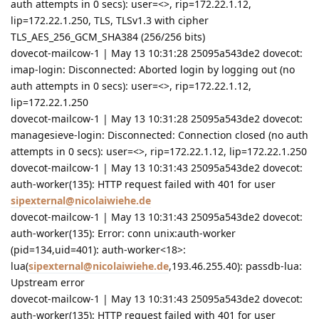
auth attempts in 0 secs): user=<>, rip=172.22.1.12,
lip=172.22.1.250, TLS, TLSv1.3 with cipher
TLS_AES_256_GCM_SHA384 (256/256 bits)
dovecot-mailcow-1 | May 13 10:31:28 25095a543de2 dovecot:
imap-login: Disconnected: Aborted login by logging out (no
auth attempts in 0 secs): user=<>, rip=172.22.1.12,
lip=172.22.1.250
dovecot-mailcow-1 | May 13 10:31:28 25095a543de2 dovecot:
managesieve-login: Disconnected: Connection closed (no auth
attempts in 0 secs): user=<>, rip=172.22.1.12, lip=172.22.1.250
dovecot-mailcow-1 | May 13 10:31:43 25095a543de2 dovecot:
auth-worker(135): HTTP request failed with 401 for user
sipexternal@nicolaiwiehe.de
dovecot-mailcow-1 | May 13 10:31:43 25095a543de2 dovecot:
auth-worker(135): Error: conn unix:auth-worker
(pid=134,uid=401): auth-worker<18>:
lua(
sipexternal@nicolaiwiehe.de
,193.46.255.40): passdb-lua:
Upstream error
dovecot-mailcow-1 | May 13 10:31:43 25095a543de2 dovecot:
auth-worker(135): HTTP request failed with 401 for user