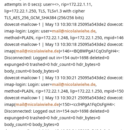
attempts in 0 secs): user=<>, rip=172.22.1.11,
lip=172.22.1.250, TLS, TLSv1.3 with cipher
TLS_AES_256_GCM_SHA384 (256/256 bits)
dovecot-mailcow-1 | May 13 10:30:18 25095a543de2 dovecot:
imap-login: Login: user=
mail@nicolaiwiehe.de
,
method=PLAIN, rip=172.22.1.248, lip=172.22.1.250, mpid=146
dovecot-mailcow-1 | May 13 10:30:18 25095a543de2 dovecot:
imap(
mail@nicolaiwiehe.de
)<146><BQ8WPgA1CqOsFgH4>:
Disconnected: Logged out in=154 out=1698 deleted=0
expunged=0 trashed=0 hdr_count=0 hdr_bytes=0
body_count=0 body_bytes=0
dovecot-mailcow-1 | May 13 10:30:21 25095a543de2 dovecot:
imap-login: Login: user=
mail@nicolaiwiehe.de
,
method=PLAIN, rip=172.22.1.248, lip=172.22.1.250, mpid=150
dovecot-mailcow-1 | May 13 10:30:21 25095a543de2 dovecot:
imap(
mail@nicolaiwiehe.de
)<150><cclHPgA1FqOsFgH4>:
Disconnected: Logged out in=154 out=1698 deleted=0
expunged=0 trashed=0 hdr_count=0 hdr_bytes=0
body_count=0 body_bytes=0