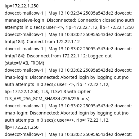
lip=172.22.1.250
dovecot-mailcow-1 | May 13 10:32:34 25095a543de2 dovecot:
managesieve-login: Disconnected: Connection closed (no auth
attempts in 0 secs): user=<>, rip=172.22.1.12, lip=172.22.1.250
dovecot-mailcow-1 | May 13 10:33:02 25095a543de2 dovecot:
lmtp(184): Connect from 172.22.1.12
dovecot-mailcow-1 | May 13 10:33:02 25095a543de2 dovecot:
lmtp(184): Disconnect from 172.22.1.12: Logged out
(state=MAIL FROM)
dovecot-mailcow-1 | May 13 10:33:02 25095a543de2 dovecot:
imap-login: Disconnected: Aborted login by logging out (no
auth attempts in 0 secs): user=<>, rip=172.22.1.12,
lip=172.22.1.250, TLS, TLSv1.3 with cipher
TLS_AES_256_GCM_SHA384 (256/256 bits)
dovecot-mailcow-1 | May 13 10:33:02 25095a543de2 dovecot:
imap-login: Disconnected: Aborted login by logging out (no
auth attempts in 0 secs): user=<>, rip=172.22.1.12,
lip=172.22.1.250
dovecot-mailcow-1 | May 13 10:33:02 25095a543de2 dovecot: