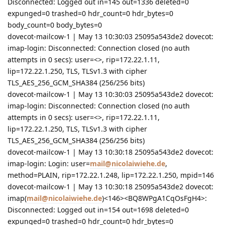
Disconnected: Logged out in=145 out=1336 deleted=0
expunged=0 trashed=0 hdr_count=0 hdr_bytes=0
body_count=0 body_bytes=0
dovecot-mailcow-1 | May 13 10:30:03 25095a543de2 dovecot:
imap-login: Disconnected: Connection closed (no auth
attempts in 0 secs): user=<>, rip=172.22.1.11,
lip=172.22.1.250, TLS, TLSv1.3 with cipher
TLS_AES_256_GCM_SHA384 (256/256 bits)
dovecot-mailcow-1 | May 13 10:30:03 25095a543de2 dovecot:
imap-login: Disconnected: Connection closed (no auth
attempts in 0 secs): user=<>, rip=172.22.1.11,
lip=172.22.1.250, TLS, TLSv1.3 with cipher
TLS_AES_256_GCM_SHA384 (256/256 bits)
dovecot-mailcow-1 | May 13 10:30:18 25095a543de2 dovecot:
imap-login: Login: user=
mail@nicolaiwiehe.de
,
method=PLAIN, rip=172.22.1.248, lip=172.22.1.250, mpid=146
dovecot-mailcow-1 | May 13 10:30:18 25095a543de2 dovecot:
imap(
mail@nicolaiwiehe.de
)<146><BQ8WPgA1CqOsFgH4>:
Disconnected: Logged out in=154 out=1698 deleted=0
expunged=0 trashed=0 hdr_count=0 hdr_bytes=0