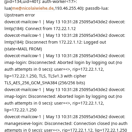
(pid=134,uid=401): auth-worker<17>:
lua(
me@nicolaiwiehe.de
,193.46.255.40): passdb-lua:
Upstream error
dovecot-mailcow-1 | May 13 10:31:28 25095a543de2 dovecot:
lmtp(184): Connect from 172.22.1.12
dovecot-mailcow-1 | May 13 10:31:28 25095a543de2 dovecot:
lmtp(184): Disconnect from 172.22.1.12: Logged out
(state=MAIL FROM)
dovecot-mailcow-1 | May 13 10:31:28 25095a543de2 dovecot:
imap-login: Disconnected: Aborted login by logging out (no
auth attempts in 0 secs): user=<>, rip=172.22.1.12,
lip=172.22.1.250, TLS, TLSv1.3 with cipher
TLS_AES_256_GCM_SHA384 (256/256 bits)
dovecot-mailcow-1 | May 13 10:31:28 25095a543de2 dovecot:
imap-login: Disconnected: Aborted login by logging out (no
auth attempts in 0 secs): user=<>, rip=172.22.1.12,
lip=172.22.1.250
dovecot-mailcow-1 | May 13 10:31:28 25095a543de2 dovecot:
managesieve-login: Disconnected: Connection closed (no auth
attempts in 0 secs): user=<>, rip=172.22.1.12, lip=172.22.1.250