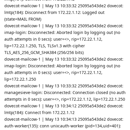
dovecot-mailcow-1 | May 13 10:33:32 25095a543de2 dovecot:
lmtp(184): Disconnect from 172.22.1.12: Logged out
(state=MAIL FROM)
dovecot-mailcow-1 | May 13 10:33:32 25095a543de2 dovecot:
imap-login: Disconnected: Aborted login by logging out (no
auth attempts in 0 secs): user=<>, rip=172.22.1.12,
lip=172.22.1.250, TLS, TLSv1.3 with cipher
TLS_AES_256_GCM_SHA384 (256/256 bits)
dovecot-mailcow-1 | May 13 10:33:32 25095a543de2 dovecot:
imap-login: Disconnected: Aborted login by logging out (no
auth attempts in 0 secs): user=<>, rip=172.22.1.12,
lip=172.22.1.250
dovecot-mailcow-1 | May 13 10:33:32 25095a543de2 dovecot:
managesieve-login: Disconnected: Connection closed (no auth
attempts in 0 secs): user=<>, rip=172.22.1.12, lip=172.22.1.250
dovecot-mailcow-1 | May 13 10:34:12 25095a543de2 dovecot:
lmtp(184): Connect from 172.22.1.12
dovecot-mailcow-1 | May 13 10:34:13 25095a543de2 dovecot:
auth-worker(135): conn unix:auth-worker (pid=134,uid=401):