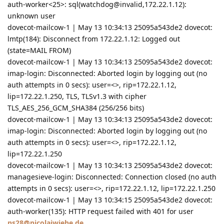
auth-worker<25>: sql(watchdog@invalid,172.22.1.12):
unknown user
dovecot-mailcow-1 | May 13 10:34:13 25095a543de2 dovecot:
lmtp(184): Disconnect from 172.22.1.12: Logged out
(state=MAIL FROM)
dovecot-mailcow-1 | May 13 10:34:13 25095a543de2 dovecot:
imap-login: Disconnected: Aborted login by logging out (no
auth attempts in 0 secs): user=<>, rip=172.22.1.12,
lip=172.22.1.250, TLS, TLSv1.3 with cipher
TLS_AES_256_GCM_SHA384 (256/256 bits)
dovecot-mailcow-1 | May 13 10:34:13 25095a543de2 dovecot:
imap-login: Disconnected: Aborted login by logging out (no
auth attempts in 0 secs): user=<>, rip=172.22.1.12,
lip=172.22.1.250
dovecot-mailcow-1 | May 13 10:34:13 25095a543de2 dovecot:
managesieve-login: Disconnected: Connection closed (no auth
attempts in 0 secs): user=<>, rip=172.22.1.12, lip=172.22.1.250
dovecot-mailcow-1 | May 13 10:34:15 25095a543de2 dovecot:
auth-worker(135): HTTP request failed with 401 for user
ns28@nicolaiwiehe.de