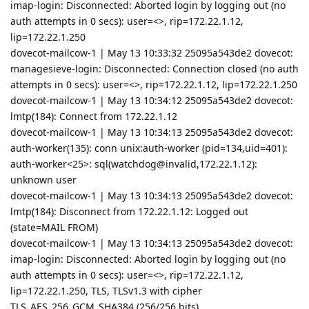
imap-login: Disconnected: Aborted login by logging out (no
auth attempts in 0 secs): user=<>, rip=172.22.1.12,
lip=172.22.1.250
dovecot-mailcow-1 | May 13 10:33:32 25095a543de2 dovecot:
managesieve-login: Disconnected: Connection closed (no auth
attempts in 0 secs): user=<>, rip=172.22.1.12, lip=172.22.1.250
dovecot-mailcow-1 | May 13 10:34:12 25095a543de2 dovecot:
lmtp(184): Connect from 172.22.1.12
dovecot-mailcow-1 | May 13 10:34:13 25095a543de2 dovecot:
auth-worker(135): conn unix:auth-worker (pid=134,uid=401):
auth-worker<25>: sql(watchdog@invalid,172.22.1.12):
unknown user
dovecot-mailcow-1 | May 13 10:34:13 25095a543de2 dovecot:
lmtp(184): Disconnect from 172.22.1.12: Logged out
(state=MAIL FROM)
dovecot-mailcow-1 | May 13 10:34:13 25095a543de2 dovecot:
imap-login: Disconnected: Aborted login by logging out (no
auth attempts in 0 secs): user=<>, rip=172.22.1.12,
lip=172.22.1.250, TLS, TLSv1.3 with cipher
TLS_AES_256_GCM_SHA384 (256/256 bits)