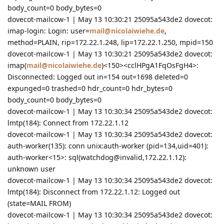
body_count=0 body_bytes=0
dovecot-mailcow-1 | May 13 10:30:21 25095a543de2 dovecot:
imap-login: Login: user=
mail@nicolaiwiehe.de
,
method=PLAIN, rip=172.22.1.248, lip=172.22.1.250, mpid=150
dovecot-mailcow-1 | May 13 10:30:21 25095a543de2 dovecot:
imap(
mail@nicolaiwiehe.de
)<150><cclHPgA1FqOsFgH4>:
Disconnected: Logged out in=154 out=1698 deleted=0
expunged=0 trashed=0 hdr_count=0 hdr_bytes=0
body_count=0 body_bytes=0
dovecot-mailcow-1 | May 13 10:30:34 25095a543de2 dovecot:
lmtp(184): Connect from 172.22.1.12
dovecot-mailcow-1 | May 13 10:30:34 25095a543de2 dovecot:
auth-worker(135): conn unix:auth-worker (pid=134,uid=401):
auth-worker<15>: sql(watchdog@invalid,172.22.1.12):
unknown user
dovecot-mailcow-1 | May 13 10:30:34 25095a543de2 dovecot:
lmtp(184): Disconnect from 172.22.1.12: Logged out
(state=MAIL FROM)
dovecot-mailcow-1 | May 13 10:30:34 25095a543de2 dovecot: