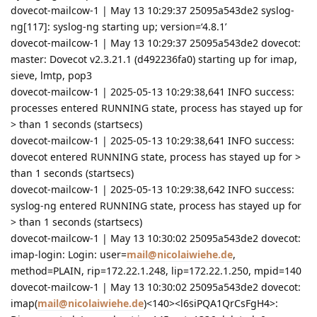
dovecot-mailcow-1 | May 13 10:29:37 25095a543de2 syslog-
ng[117]: syslog-ng starting up; version=‘4.8.1’
dovecot-mailcow-1 | May 13 10:29:37 25095a543de2 dovecot:
master: Dovecot v2.3.21.1 (d492236fa0) starting up for imap,
sieve, lmtp, pop3
dovecot-mailcow-1 | 2025-05-13 10:29:38,641 INFO success:
processes entered RUNNING state, process has stayed up for
> than 1 seconds (startsecs)
dovecot-mailcow-1 | 2025-05-13 10:29:38,641 INFO success:
dovecot entered RUNNING state, process has stayed up for >
than 1 seconds (startsecs)
dovecot-mailcow-1 | 2025-05-13 10:29:38,642 INFO success:
syslog-ng entered RUNNING state, process has stayed up for
> than 1 seconds (startsecs)
dovecot-mailcow-1 | May 13 10:30:02 25095a543de2 dovecot:
imap-login: Login: user=
mail@nicolaiwiehe.de
,
method=PLAIN, rip=172.22.1.248, lip=172.22.1.250, mpid=140
dovecot-mailcow-1 | May 13 10:30:02 25095a543de2 dovecot:
imap(
mail@nicolaiwiehe.de
)<140><l6siPQA1QrCsFgH4>: