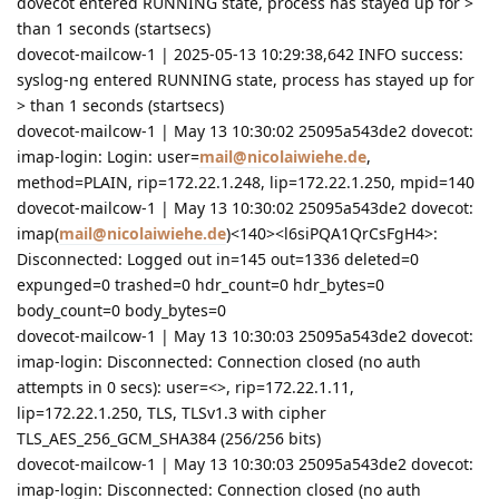
dovecot entered RUNNING state, process has stayed up for >
than 1 seconds (startsecs)
dovecot-mailcow-1 | 2025-05-13 10:29:38,642 INFO success:
syslog-ng entered RUNNING state, process has stayed up for
> than 1 seconds (startsecs)
dovecot-mailcow-1 | May 13 10:30:02 25095a543de2 dovecot:
imap-login: Login: user=
mail@nicolaiwiehe.de
,
method=PLAIN, rip=172.22.1.248, lip=172.22.1.250, mpid=140
dovecot-mailcow-1 | May 13 10:30:02 25095a543de2 dovecot:
imap(
mail@nicolaiwiehe.de
)<140><l6siPQA1QrCsFgH4>:
Disconnected: Logged out in=145 out=1336 deleted=0
expunged=0 trashed=0 hdr_count=0 hdr_bytes=0
body_count=0 body_bytes=0
dovecot-mailcow-1 | May 13 10:30:03 25095a543de2 dovecot:
imap-login: Disconnected: Connection closed (no auth
attempts in 0 secs): user=<>, rip=172.22.1.11,
lip=172.22.1.250, TLS, TLSv1.3 with cipher
TLS_AES_256_GCM_SHA384 (256/256 bits)
dovecot-mailcow-1 | May 13 10:30:03 25095a543de2 dovecot:
imap-login: Disconnected: Connection closed (no auth