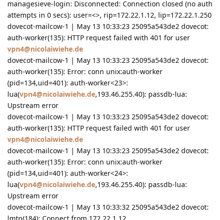
managesieve-login: Disconnected: Connection closed (no auth
attempts in 0 secs): user=<>, rip=172.22.1.12, lip=172.22.1.250
dovecot-mailcow-1 | May 13 10:33:23 25095a543de2 dovecot:
auth-worker(135): HTTP request failed with 401 for user
vpn4@nicolaiwiehe.de
dovecot-mailcow-1 | May 13 10:33:23 25095a543de2 dovecot:
auth-worker(135): Error: conn unix:auth-worker
(pid=134,uid=401): auth-worker<23>:
lua(
vpn4@nicolaiwiehe.de
,193.46.255.40): passdb-lua:
Upstream error
dovecot-mailcow-1 | May 13 10:33:23 25095a543de2 dovecot:
auth-worker(135): HTTP request failed with 401 for user
vpn4@nicolaiwiehe.de
dovecot-mailcow-1 | May 13 10:33:23 25095a543de2 dovecot:
auth-worker(135): Error: conn unix:auth-worker
(pid=134,uid=401): auth-worker<24>:
lua(
vpn4@nicolaiwiehe.de
,193.46.255.40): passdb-lua:
Upstream error
dovecot-mailcow-1 | May 13 10:33:32 25095a543de2 dovecot:
lmtp(184): Connect from 172.22.1.12