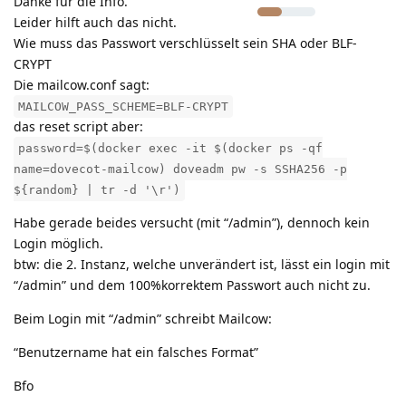
Danke für die Info.
Leider hilft auch das nicht.
Wie muss das Passwort verschlüsselt sein SHA oder BLF-
CRYPT
Die mailcow.conf sagt:
MAILCOW_PASS_SCHEME=BLF-CRYPT
das reset script aber:
password=$(docker exec -it $(docker ps -qf
name=dovecot-mailcow) doveadm pw -s SSHA256 -p
${random} | tr -d '\r')
Habe gerade beides versucht (mit “/admin”), dennoch kein
Login möglich.
btw: die 2. Instanz, welche unverändert ist, lässt ein login mit
“/admin” und dem 100%korrektem Passwort auch nicht zu.
Beim Login mit “/admin” schreibt Mailcow:
“Benutzername hat ein falsches Format”
Bfo