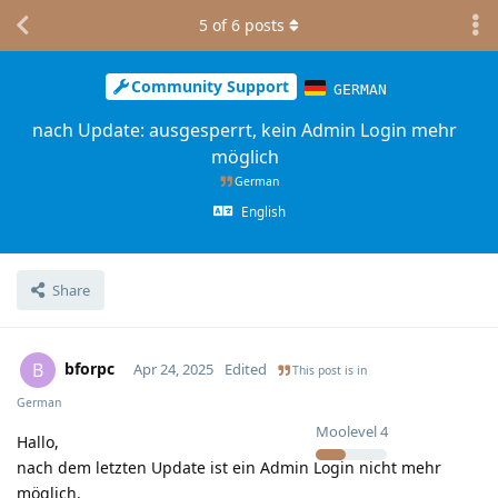
5
of
6
posts
Community Support
GERMAN
nach Update: ausgesperrt, kein Admin Login mehr
möglich
German
English
Share
bforpc
B
Apr 24, 2025
Edited
This post is in
German
Moolevel
4
Hallo,
nach dem letzten Update ist ein Admin Login nicht mehr
möglich.