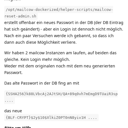
/opt/mailcow-dockerized/helper-scripts/mailcow-
reset-admin.sh
erstellt offenbar ein neues Passwort in der DB (der DB Eintrag
hat sich geändert) - aber ein Login ist dennoch nicht möglich.
Nach ein paar Versuchen werde ich gebannt, so dass ich
dann auch diese Möglichkeit verliere.
Wir haben 2 mailcow Instanzen am laufen, auf beiden das
gleiche. Kein Login mehr möglich.
Weder mit dem originalen noch mit dem neu generierten
Passwort.
Das alte Passwort in der DB fing an mit
{SSHA256}k88LVbcAj2AJtSH/QA+89q0vh7mEmgD9TUaiR3sp
....
das neue
{BLF-CRYPT}$2y$10$XlkiZ0PT0nN8yiv1H ....
Bitte um Hilfe