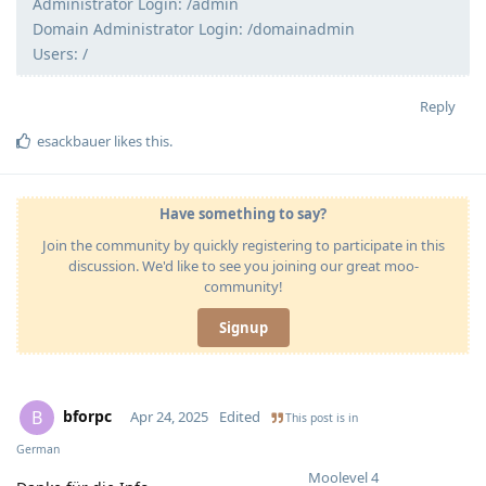
Administrator Login: /admin
Domain Administrator Login: /domainadmin
Users: /
Reply
esackbauer
likes this
.
Have something to say?
Join the community by quickly registering to participate in this
discussion. We'd like to see you joining our great moo-
community!
Signup
bforpc
B
Apr 24, 2025
Edited
This post is in
German
Moolevel
4