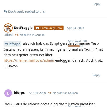
Reply
DocFraggle
replied to this.
DocFraggle
Apr 24, 2025
Community Hero
Edited
This post is in
German
Moolevel
398
also ich hab das Script gerade auf meiner Test-
bforpc
Instanz laufen lassen, kann mich ganz normal als “admin” mit
dem neu generierten PW über
https://meine.mail.cow/admin
einloggen danach. Auch trotz
SSHA256
Reply
bforpc
B
Apr 24, 2025
This post is in
German
OMG … aus de release notes ging das für mich nicht klar
Moolevel
4