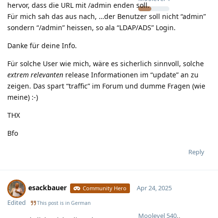
hervor, dass die URL mit /admin enden soll.
Für mich sah das aus nach, …der Benutzer soll nicht “admin”
sondern “/admin” heissen, so ala “LDAP/ADS” Login.
Danke für deine Info.
Für solche User wie mich, wäre es sicherlich sinnvoll, solche
extrem relevanten
release Informationen im “update” an zu
zeigen. Das spart “traffic” im Forum und dumme Fragen (wie
meine) :-)
THX
Bfo
Reply
esackbauer
Apr 24, 2025
Community Hero
Edited
This post is in
German
Moolevel
540