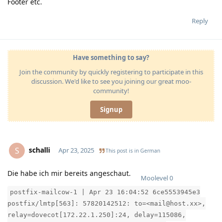
Footer etc.
Reply
Have something to say?
Join the community by quickly registering to participate in this
discussion. We'd like to see you joining our great moo-
community!
Signup
schalli
S
Apr 23, 2025
This post is in
German
Die habe ich mir bereits angeschaut.
Moolevel
0
postfix-mailcow-1 | Apr 23 16:04:52 6ce5553945e3
postfix/lmtp[563]: 57820142512: to=<mail@host.xx>,
relay=dovecot[172.22.1.250]:24, delay=115086,