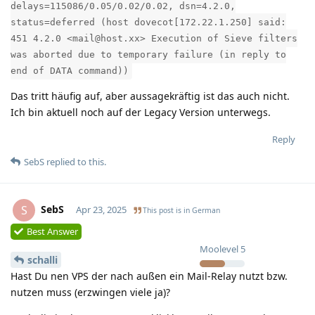
delays=115086/0.05/0.02/0.02, dsn=4.2.0,
status=deferred (host dovecot[172.22.1.250] said:
451 4.2.0 <mail@host.xx> Execution of Sieve filters
was aborted due to temporary failure (in reply to
end of DATA command))
Das tritt häufig auf, aber aussagekräftig ist das auch nicht.
Ich bin aktuell noch auf der Legacy Version unterwegs.
Reply
SebS
replied to this.
SebS
S
Apr 23, 2025
This post is in
German
Best Answer
Moolevel
5
schalli
Hast Du nen VPS der nach außen ein Mail-Relay nutzt bzw.
nutzen muss (erzwingen viele ja)?