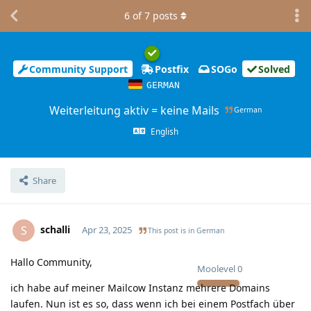
6
of
7
posts
Community Support
Postfix
SOGo
Solved
GERMAN
Weiterleitung aktiv = keine Mails
German
English
Share
schalli
S
Apr 23, 2025
This post is in
German
Hallo Community,
Moolevel
0
ich habe auf meiner Mailcow Instanz mehrere Domains
laufen. Nun ist es so, dass wenn ich bei einem Postfach über