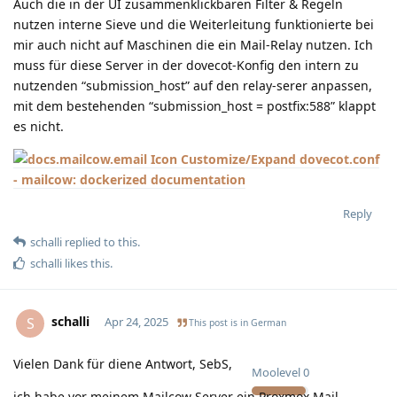
Auch die in der UI zusammenklickbaren Filter & Regeln
nutzen interne Sieve und die Weiterleitung funktionierte bei
mir auch nicht auf Maschinen die ein Mail-Relay nutzen. Ich
muss für diese Server in der dovecot-Konfig den intern zu
nutzenden “submission_host” auf den relay-serer anpassen,
mit dem bestehenden “submission_host = postfix:588” klappt
es nicht.
Customize/Expand dovecot.conf
- mailcow: dockerized documentation
Reply
schalli
replied to this.
schalli
likes this
.
schalli
S
Apr 24, 2025
This post is in
German
Vielen Dank für diene Antwort, SebS,
Moolevel
0
ich habe vor meinem Mailcow Server ein Proxmox Mail