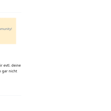
ommunity!
r evtl. deine
h gar nicht
Reply