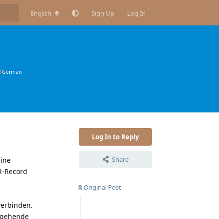
English
Sign Up
Log In
German
Log In to Reply
Share
eine
TR-Record
Original Post
verbinden.
ingehende