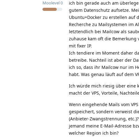
ich bin gerade auch am überlegen
Moolevel
0
gutem Datenschutz aufsetze. Mei
Ubuntu+Docker zu erstellen auf d
Recherche zu Mailsystemen im Al
letztendlich bei Mailcow als saub
zuhause kam oft die Bemerkung vo
mit fixer IP.
Ich tendiere im Moment daher daz
betreibe. Nachteil ist aber der D
ich so, dass ihr Mailcow nur im
habt. Was genau läuft auf dem V
Ich würde mich riesig über eine 
macht der VPS, Vorteile, Nachteile
Wenn eingehende Mails vom VPS d
gespeichert, sondern verweist di
(Anbieter-Zwangstrennung, etc.)?
jemand meine E-Mail-Adresse bzw.
welcher Region ich bin?