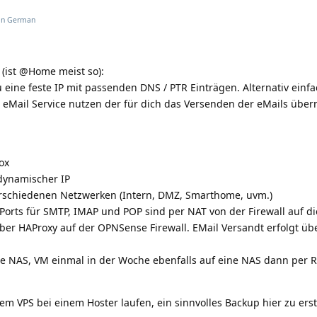
 in
German
 (ist @Home meist so):
 eine feste IP mit passenden DNS / PTR Einträgen. Alternativ ein
 eMail Service nutzen der für dich das Versenden der eMails übe
ox
 dynamischer IP
erschiedenen Netzwerken (Intern, DMZ, Smarthome, uvm.)
orts für SMTP, IMAP und POP sind per NAT von der Firewall auf d
über HAProxy auf der OPNSense Firewall. EMail Versandt erfolgt ü
ine NAS, VM einmal in der Woche ebenfalls auf eine NAS dann per 
m VPS bei einem Hoster laufen, ein sinnvolles Backup hier zu erste