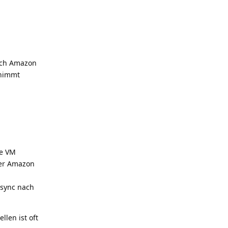
fach Amazon
rnimmt
ie VM
ber Amazon
Rsync nach
llen ist oft