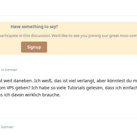
Have something to say?
articipate in this discussion. We'd like to see you joining our great moo-c
Signup
s in
German
t weit daneben. Ich weiß, das ist viel verlangt, aber könntest du mi
om VPS geben? Ich habe so viele Tutorials gelesen, dass ich einfac
s ich davon wirklich brauche.
n
German