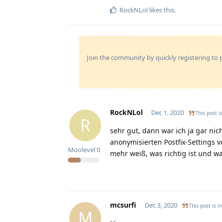
RockNLol
likes this
.
Join the community by quickly registering to p
RockNLol
Dec 1, 2020
This post i
R
sehr gut, dann war ich ja gar nich
anonymisierten Postfix-Settings v
Moolevel
0
mehr weiß, was richtig ist und wa
mcsurfi
Dec 3, 2020
This post is i
M