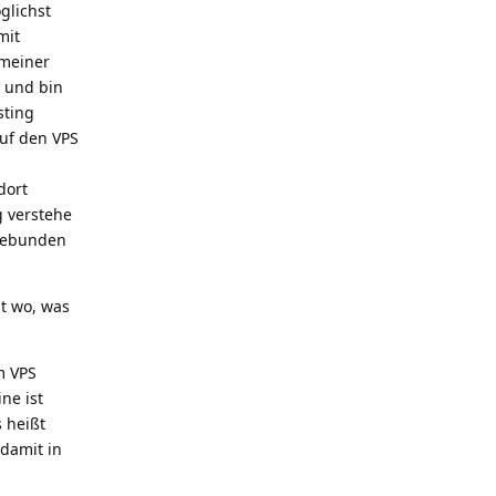
glichst
mit
 meiner
n und bin
sting
auf den VPS
dort
g verstehe
ngebunden
st wo, was
m VPS
ne ist
 heißt
 damit in