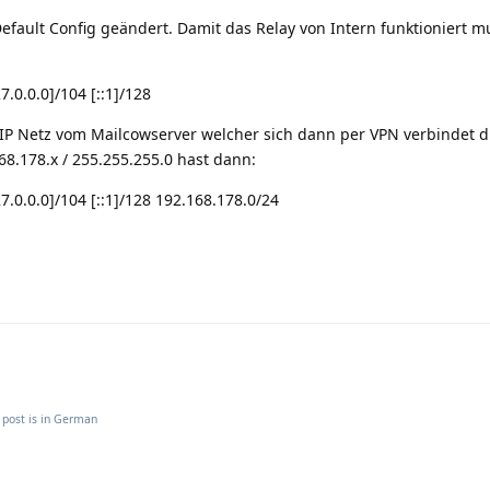
Default Config geändert. Damit das Relay von Intern funktioniert m
7.0.0.0]/104 [::1]/128
IP Netz vom Mailcowserver welcher sich dann per VPN verbindet dr
8.178.x / 255.255.255.0 hast dann:
27.0.0.0]/104 [::1]/128 192.168.178.0/24
 post is in
German