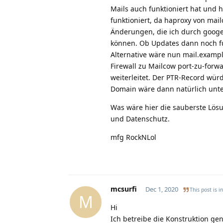
Mails auch funktioniert hat und h
funktioniert, da haproxy von mail
Änderungen, die ich durch goog
können. Ob Updates dann noch fun
Alternative wäre nun mail.examp
Firewall zu Mailcow port-zu-forw
weiterleitet. Der PTR-Record wür
Domain wäre dann natürlich unte
Was wäre hier die sauberste Lösu
und Datenschutz.
mfg RockNLol
mcsurfi
Dec 1, 2020
This post is i
M
Hi
Ich betreibe die Konstruktion ge