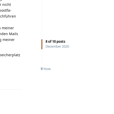
r nicht
ostfix-
rchführen
n meiner
enden Mails
ng meiner
8
of
10
posts
December 2020
peicherplatz
Now
Reply