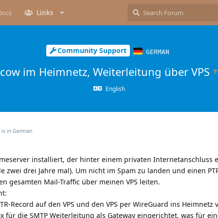
Docs
Links
Community Support
GERMAN
lcow im Heimnetz, Weiterleitung über VPS
English
 is in
German
server installiert, der hinter einem privaten Internetanschluss 
lle zwei drei Jahre mal). Um nicht im Spam zu landen und einen P
n gesamten Mail-Traffic über meinen VPS leiten.
t:
TR-Record auf den VPS und den VPS per WireGuard ins Heimnetz 
x für die SMTP Weiterleitung als Gateway eingerichtet, was für e