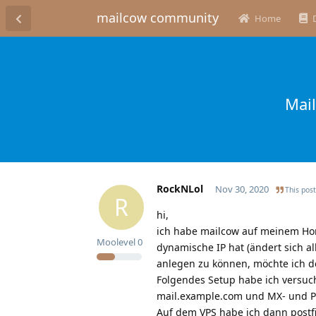
mailcow community
Home
Mai
RockNLol
Nov 30, 2020
This post
R
hi,
ich habe mailcow auf meinem Home
Moolevel
0
dynamische IP hat (ändert sich a
anlegen zu können, möchte ich de
Folgendes Setup habe ich versuch
mail.example.com und MX- und P
Auf dem VPS habe ich dann postfi