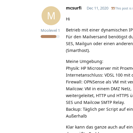
mcsurfi
Dec 11, 2020
This post is
M
Hi
Betrieb mit einer dynamischen IP
Moolevel
1
Für den Mailversand benötigst du
SES, Mailgun oder einen anderen
(Smarthost).
Meine Umgebung:
Physik: HP Microserver mit Proxm
Internetanschluss: VDSL 100 mit
Firewall: OPNSense als VM mit v
Mailcow: VM in einem DMZ Netz, P
weitergeleitet, HTTP und HTTPS 
SES und Mailcow SMTP Relay.
Backup: Täglich per Script auf e
Außerhalb
Klar kann das ganze auch auf eine