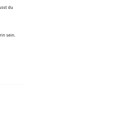
usst du
in sein.
Reply