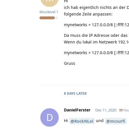
Hi
ich hab eigentlich nichts an der 
Moolevel
1
folgende Zeile anpassen:
mynetworks = 127.0.0.0/8 [::ffff:12
Da muss die IP Adresse oder das 
Wenn du lokal im Netzwerk 192.16
mynetworks = 127.0.0.0/8 [::ffff:1
Gruss
8 DAYS
LATER
DanielFerster
Dec 11, 2020
This
D
Hi
und
@RockNLol
@mcsurfi