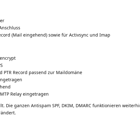
ver
Anschluss
cord (Mail eingehend) sowie für Activsync und Imap
sencrypt
PS
d PTR Record passend zur Maildomäne
eingetragen
ehend
 SMTP Relay eingetragen
llt. Die ganzen Antispam SPF, DKIM, DMARC funktionieren weiterhi
rändert.