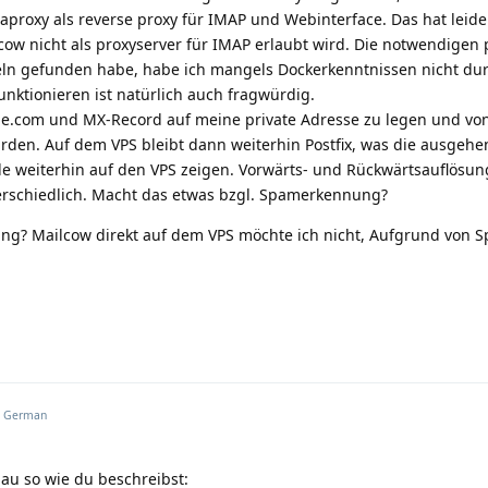
aproxy als reverse proxy für IMAP und Webinterface. Das hat leide
cow nicht als proxyserver für IMAP erlaubt wird. Die notwendigen p
eln gefunden habe, habe ich mangels Dockerkenntnissen nicht du
ktionieren ist natürlich auch fragwürdig.
le.com und MX-Record auf meine private Adresse zu legen und vo
arden. Auf dem VPS bleibt dann weiterhin Postfix, was die ausgeh
de weiterhin auf den VPS zeigen. Vorwärts- und Rückwärtsauflösu
rschiedlich. Macht das etwas bzgl. Spamerkennung?
ng? Mailcow direkt auf dem VPS möchte ich nicht, Aufgrund von S
n
German
nau so wie du beschreibst: