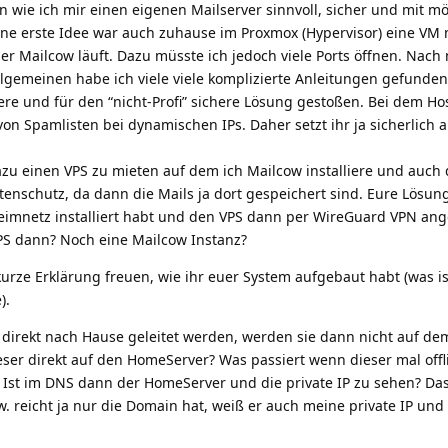
 wie ich mir einen eigenen Mailserver sinnvoll, sicher und mit mö
ne erste Idee war auch zuhause im Proxmox (Hypervisor) eine VM 
er Mailcow läuft. Dazu müsste ich jedoch viele Ports öffnen. Nach
lgemeinen habe ich viele viele komplizierte Anleitungen gefunde
ere und für den “nicht-Profi” sichere Lösung gestoßen. Bei dem Ho
n Spamlisten bei dynamischen IPs. Daher setzt ihr ja sicherlich 
u einen VPS zu mieten auf dem ich Mailcow installiere und auch 
atenschutz, da dann die Mails ja dort gespeichert sind. Eure Lösun
 Heimnetz installiert habt und den VPS dann per WireGuard VPN a
PS dann? Noch eine Mailcow Instanz?
kurze Erklärung freuen, wie ihr euer System aufgebaut habt (was i
).
irekt nach Hause geleitet werden, werden sie dann nicht auf de
eser direkt auf den HomeServer? Was passiert wenn dieser mal offli
 Ist im DNS dann der HomeServer und die private IP zu sehen? Das
 reicht ja nur die Domain hat, weiß er auch meine private IP und