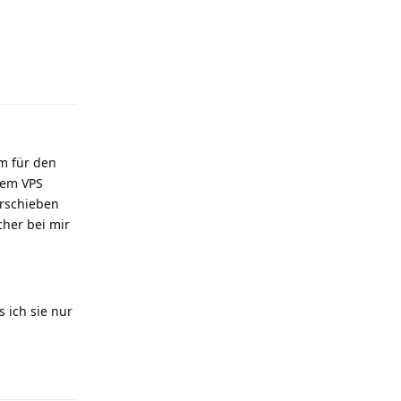
Reply
em für den
dem VPS
erschieben
cher bei mir
 ich sie nur
Reply