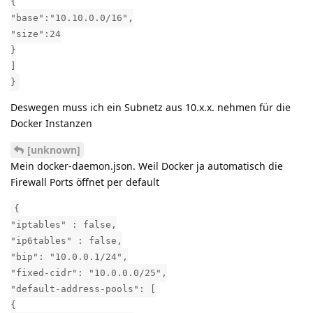
{
"base":"10.10.0.0/16",
"size":24
}
]
}
Deswegen muss ich ein Subnetz aus 10.x.x. nehmen für die
Docker Instanzen
[unknown]
Mein docker-daemon.json. Weil Docker ja automatisch die
Firewall Ports öffnet per default
{
"iptables" : false,
"ip6tables" : false,
"bip": "10.0.0.1/24",
"fixed-cidr": "10.0.0.0/25",
"default-address-pools": [
{