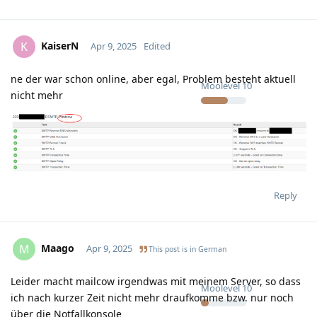
KaiserN
K
Apr 9, 2025
Edited
ne der war schon online, aber egal, Problem besteht aktuell
Moolevel
10
nicht mehr
Reply
Maago
M
Apr 9, 2025
This post is in
German
Leider macht mailcow irgendwas mit meinem Server, so dass
Moolevel
10
ich nach kurzer Zeit nicht mehr draufkomme bzw. nur noch
über die Notfallkonsole