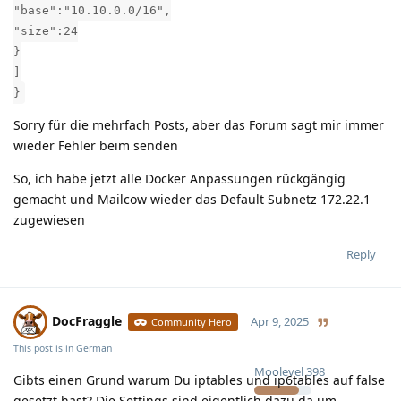
"base":"10.10.0.0/16",
"size":24
}
]
}
Sorry für die mehrfach Posts, aber das Forum sagt mir immer
wieder Fehler beim senden
So, ich habe jetzt alle Docker Anpassungen rückgängig
gemacht und Mailcow wieder das Default Subnetz 172.22.1
zugewiesen
Reply
DocFraggle
Apr 9, 2025
Community Hero
This post is in
German
Moolevel
398
Gibts einen Grund warum Du iptables und ip6tables auf false
gesetzt hast? Die Settings sind eigentlich dazu da um