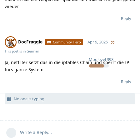
wieder
Reply
DocFraggle
Apr 9, 2025
Community Hero
This post is in
German
Moolevel
398
Ja, netfilter setzt das in die iptables Chain und sperrt die IP
fürs ganze System.
Reply
No one is typing
Write a Reply...