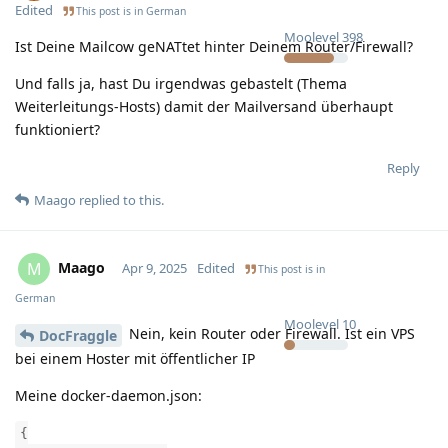
Edited
This post is in
German
Moolevel
398
Ist Deine Mailcow geNATtet hinter Deinem Router/Firewall?
Und falls ja, hast Du irgendwas gebastelt (Thema
Weiterleitungs-Hosts) damit der Mailversand überhaupt
funktioniert?
Reply
Maago
replied to this.
Maago
M
Apr 9, 2025
Edited
This post is in
German
Moolevel
10
Nein, kein Router oder Firewall. Ist ein VPS
DocFraggle
bei einem Hoster mit öffentlicher IP
Meine docker-daemon.json:
{