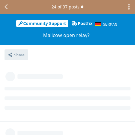
24
of
37
posts
Community Support
Postfix
GERMAN
Mailcow open relay?
Share