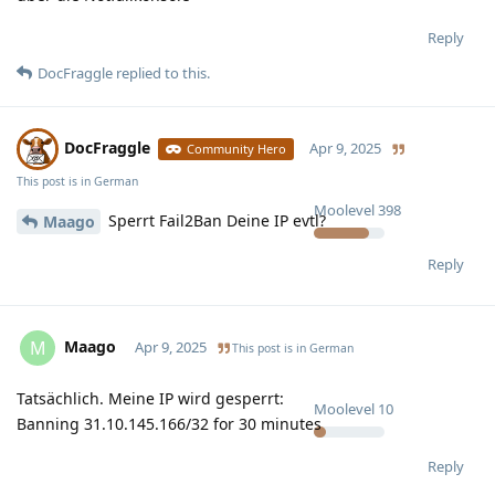
Reply
DocFraggle
replied to this.
DocFraggle
Apr 9, 2025
Community Hero
This post is in
German
Moolevel
398
Sperrt Fail2Ban Deine IP evtl?
Maago
Reply
Maago
M
Apr 9, 2025
This post is in
German
Tatsächlich. Meine IP wird gesperrt:
Moolevel
10
Banning 31.10.145.166/32 for 30 minutes
Reply