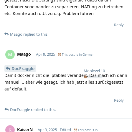
Container voneinander zu separieren, NATting zu betreiben
etc. Könnte auch u.U. zu o.g. Problem führen
Reply
Maago
replied to this.
Maago
M
Apr 9, 2025
This post is in
German
DocFraggle
Moolevel
10
Damit docker nicht die iptables verändert. Das mach ich dann
manuell .. aber wie gesagt, ich hab jetzt alles zurückgesetzt
auf default.
Reply
DocFraggle
replied to this.
KaiserN
K
Apr 9, 2025
Edited
This post is in