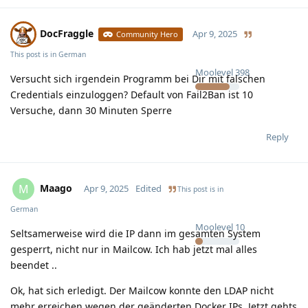
DocFraggle
Apr 9, 2025
Community Hero
This post is in
German
Moolevel
398
Versucht sich irgendein Programm bei Dir mit falschen
Credentials einzuloggen? Default von Fail2Ban ist 10
Versuche, dann 30 Minuten Sperre
Reply
Maago
M
Apr 9, 2025
Edited
This post is in
German
Moolevel
10
Seltsamerweise wird die IP dann im gesamten System
gesperrt, nicht nur in Mailcow. Ich hab jetzt mal alles
beendet ..
Ok, hat sich erledigt. Der Mailcow konnte den LDAP nicht
mehr erreichen wegen der geänderten Docker IPs. Jetzt gehts